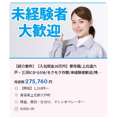
【紹介案件】【入社祝金20万円】寮完備/上北道六
戸・三沢ICから5分/モクモク作業/未経験者歓迎/残業
ができない方も相談OK
275,760
月収例
円
【時給】1,150円～
青森県上北郡六戸町
検査、梱包・仕分け、マシンオペレーター
62602-00