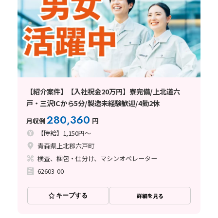
【紹介案件】【入社祝金20万円】寮完備/上北道六
戸・三沢ICから5分/製造未経験歓迎/4勤2休
280,360
月収例
円
【時給】1,150円～
青森県上北郡六戸町
検査、梱包・仕分け、マシンオペレーター
62603-00
キープする
詳細を見る