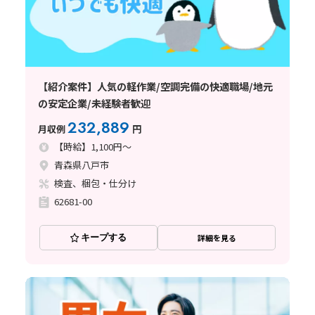
【紹介案件】人気の軽作業/空調完備の快適職場/地元
の安定企業/未経験者歓迎
232,889
月収例
円
【時給】1,100円～
青森県八戸市
検査、梱包・仕分け
62681-00
キープする
詳細を見る