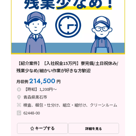
【紹介案件】【入社祝金15万円】寮完備/土日祝休み/
残業少なめ/細かい作業が好きな方歓迎
214,500
月収例
円
【時給】1,200円～
青森県黒石市
検査、梱包・仕分け、組立・組付け、クリーンルーム
62448-00
キープする
詳細を見る