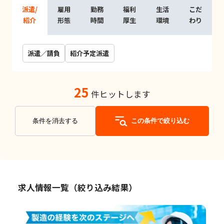
派遣/
雇用
勤務
福利
生活
こだ
紹介
形態
時間
厚生
環境
わり
派遣／請負
紹介予定派遣
25
件ヒットします
条件を消去する
この条件で絞り込む
求人情報一覧（絞り込み結果）