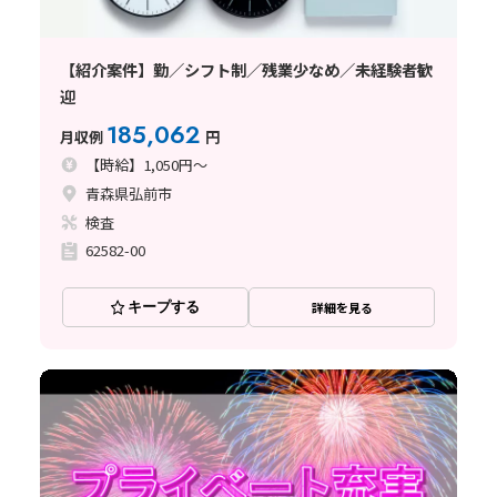
【紹介案件】勤／シフト制／残業少なめ／未経験者歓
迎
185,062
月収例
円
【時給】1,050円～
青森県弘前市
検査
62582-00
キープする
詳細を見る