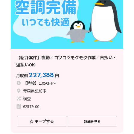
【紹介案件】夜勤／コツコツモクモク作業／日払い・
週払いOK
227,388
月収例
円
【時給】1,050円～
青森県弘前市
検査
62579-00
キープする
詳細を見る