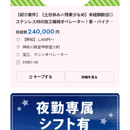
【紹介案件】【土日休み×残業少なめ】未経験歓迎◎
ステンレス材の加工機械オペレーター！車・バイク通
勤OK♪
240,000
月収例
円
【時給】1,400円～
神奈川県愛甲郡愛川町
加工、マシンオペレーター
59967-00
キープする
詳細を見る