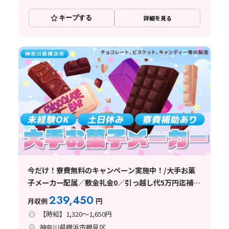
キープする
詳細を見る
今だけ！寮費無料のキャンペーン実施中！/大手お菓
子メーカー配属／敷金礼金0／引っ越し代5万円迄補助
／赴任交通費全額会社負担
239,450
月収例
円
【時給】1,320～1,650円
神奈川県横浜市鶴見区