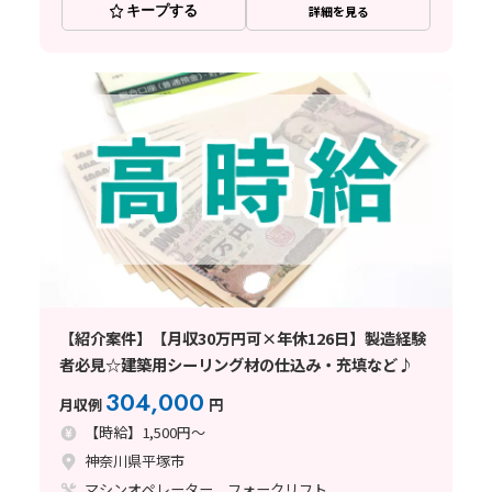
キープする
詳細を見る
【紹介案件】【月収30万円可×年休126日】製造経験
者必見☆建築用シーリング材の仕込み・充填など♪
304,000
月収例
円
【時給】1,500円～
神奈川県平塚市
マシンオペレーター、フォークリフト