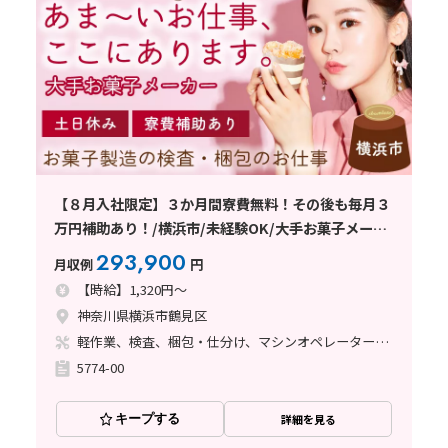
【８月入社限定】３か月間寮費無料！その後も毎月３
万円補助あり！/横浜市/未経験OK/大手お菓子メーカ
ー/検査・梱包
293,900
月収例
円
【時給】1,320円～
神奈川県横浜市鶴見区
軽作業、検査、梱包・仕分け、マシンオペレーター、清掃・洗浄、ライン作業、立ち作業
5774-00
キープする
詳細を見る