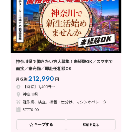
神奈川県で働きたい方大募集！未経験OK／スマホで
面接／寮完備／即赴任相談OK
212,990
月収例
円
【時給】1,400円～
神奈川県
軽作業、検査、梱包・仕分け、マシンオペレーター、クリーンルーム、座り作業、ライン作業、溶接
57770-00
キープする
詳細を見る