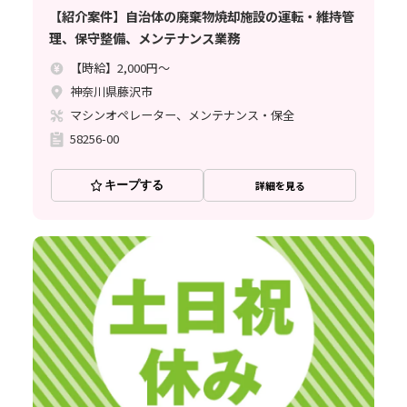
【紹介案件】自治体の廃棄物焼却施設の運転・維持管
理、保守整備、メンテナンス業務
【時給】2,000円～
神奈川県藤沢市
マシンオペレーター、メンテナンス・保全
58256-00
キープする
詳細を見る