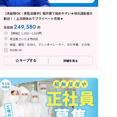
【未経験OK！男性活躍中】軽作業で始めやすい★地元通勤者大
歓迎！！土日祝休みでプライベート充実★
249,580
月収例
円
【時給】1,300～1,625円
埼玉県さいたま市北区
検査、梱包・仕分け、マシンオペレーター、立ち作業、その他
56286-00
キープする
詳細を見る