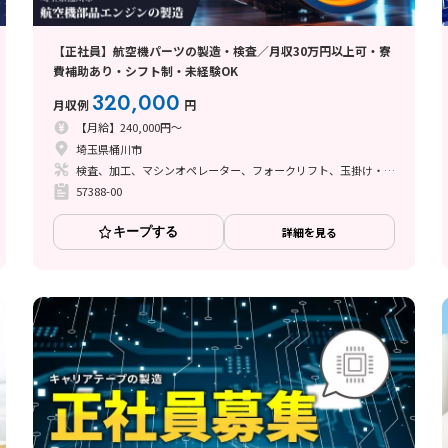
【正社員】航空機パーツの製造・検査／月収30万円以上可・寮
費補助あり・シフト制・未経験OK
320,000
月収例
円
【月給】240,000円～
埼玉県桶川市
検査、加工、マシンオペレーター、フォークリフト、玉掛け・クレーン、鋳造・鍛造、立ち作業
57388-00
キープする
詳細を見る