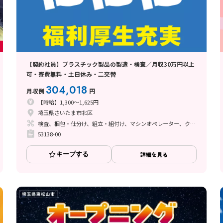
【契約社員】プラスチック製品の製造・検査／月収30万円以上
可・寮費無料・土日休み・二交替
304,018
月収例
円
【時給】1,300～1,625円
埼玉県さいたま市北区
検査、梱包・仕分け、組立・組付け、マシンオペレーター、クリーンルーム、ライン作業、立ち作業
53138-00
キープする
詳細を見る