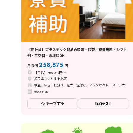
【正社員】プラスチック製品の製造・検査／寮費無料・シフト
制・三交替・未経験OK
258,875
月収例
円
【月給】208,000円～
埼玉県さいたま市北区
検査、梱包・仕分け、組立・組付け、マシンオペレーター、立ち作業
55335-00
キープする
詳細を見る