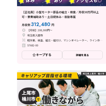
【正社員】小型モーター部品の組立・検査／月収30万円以上
可・寮費補助あり・土日祝休み・夜勤専属
312,480
月収例
円
【月給】208,000円～
埼玉県入間市
軽作業、検査、組立・組付け、マシンオペレーター、ライン作業、立ち作業
57682-00
キープする
詳細を見る