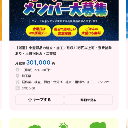
【派遣】小型部品の組立・加工／月収30万円以上可・寮費補助
あり・土日祝休み・二交替
301,000
月収例
円
【月給】224,000円～
埼玉県
軽作業、検査、梱包・仕分け、組立・組付け、加工、マシンオペレーター、立ち作業
57930-00
キープする
詳細を見る