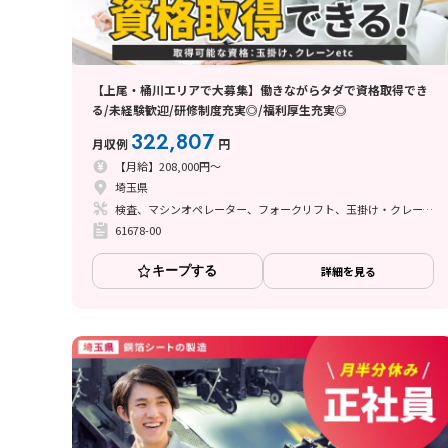
【上尾・桶川エリアで大募集】働きながらタダで資格取得でき
る/未経験歓迎/研修制度充実◎/福利厚生充実◎
322,807
月収例
円
【月給】208,000円～
埼玉県
検査、マシンオペレーター、フォークリフト、玉掛け・クレーン、立ち作業
61678-00
キープする
詳細を見る