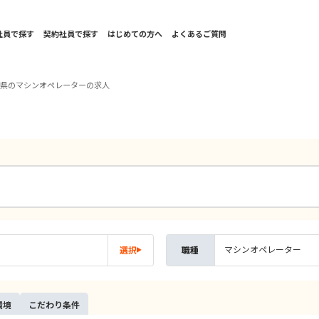
社員で探す
契約社員で探す
はじめての方へ
よくあるご質問
玉県のマシンオペレーターの求人
マシンオペレーター
選択
職種
環境
こだ
わり
条件