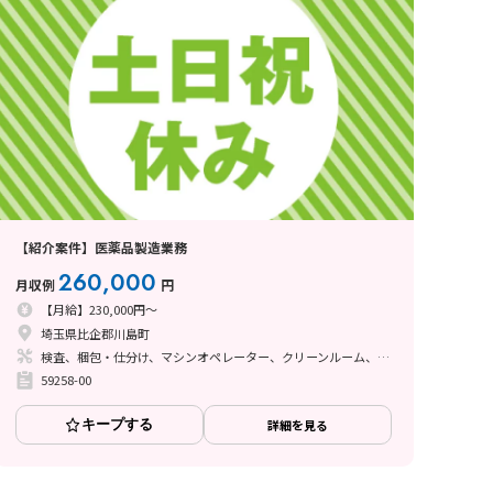
【紹介案件】医薬品製造業務
260,000
月収例
円
【月給】230,000円～
埼玉県比企郡川島町
検査、梱包・仕分け、マシンオペレーター、クリーンルーム、ライン作業、その他
59258-00
キープする
詳細を見る