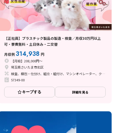
【正社員】プラスチック製品の製造・検査／月収30万円以上
可・寮費無料・土日休み・二交替
314,938
月収例
円
【月給】208,000円～
埼玉県さいたま市北区
検査、梱包・仕分け、組立・組付け、マシンオペレーター、クリーンルーム、ライン作業、立ち作業
57349-00
キープする
詳細を見る