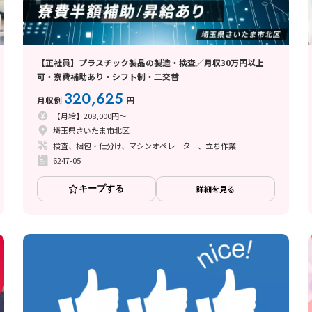
【正社員】プラスチック製品の製造・検査／月収30万円以上
可・寮費補助あり・シフト制・二交替
320,625
月収例
円
【月給】208,000円～
埼玉県さいたま市北区
検査、梱包・仕分け、マシンオペレーター、立ち作業
6247-05
キープする
詳細を見る