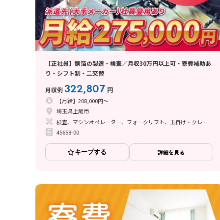
【正社員】銅箔の製造・検査／月収30万円以上可・寮費補助あ
り・シフト制・二交替
322,807
月収例
円
【月給】208,000円～
埼玉県上尾市
検査、マシンオペレーター、フォークリフト、玉掛け・クレーン、立ち作業
45658-00
キープする
詳細を見る