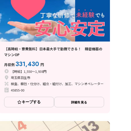
【高時給・寮費無料】日本最大手で勤務できる！ 精密機器の
マシンOP
331,430
月収例
円
【時給】1,550～1,938円
埼玉県羽生市
検査、梱包・仕分け、組立・組付け、加工、マシンオペレーター
45855-00
キープする
詳細を見る