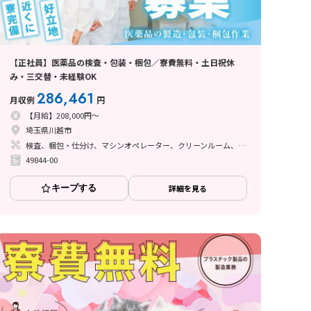
【正社員】医薬品の検査・包装・梱包／寮費無料・土日祝休
み・三交替・未経験OK
286,461
月収例
円
【月給】208,000円～
埼玉県川越市
検査、梱包・仕分け、マシンオペレーター、クリーンルーム、座り作業、ライン作業
49844-00
キープする
詳細を見る