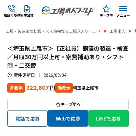
電話で応募
簡単登録
キープ中
メニュー
工場・製造業の転職・求人情報なら工場求人ワールド
工場求人
＜埼玉県上尾市＞【正社員】銅箔の製造・検査
／月収30万円以上可・寮費補助あり・シフト
制・二交替
案件更新日
2026/08/04
円
322,807
埼玉県上尾市
月収例
勤務地
キープする
電話で応募
Webで応募
LINEで応募