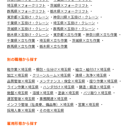
埼玉県×フォークリフト
茨城県×フォークリフト
群馬県×フォークリフト
栃木県×フォークリフト
東京都×玉掛け・クレーン
神奈川県×玉掛け・クレーン
千葉県×玉掛け・クレーン
埼玉県×玉掛け・クレーン
茨城県×玉掛け・クレーン
群馬県×玉掛け・クレーン
栃木県×玉掛け・クレーン
東京都×立ち作業
神奈川県×立ち作業
千葉県×立ち作業
埼玉県×立ち作業
茨城県×立ち作業
群馬県×立ち作業
栃木県×立ち作業
別の職種から探す
軽作業×埼玉県
梱包・仕分け×埼玉県
組立・組付け×埼玉県
加工×埼玉県
クリーンルーム×埼玉県
清掃・洗浄×埼玉県
品質管理×埼玉県
メンテナンス・保全×埼玉県
座り作業×埼玉県
ライン作業×埼玉県
ハンダ付け×埼玉県
鋳造・鍛造×埼玉県
施盤×埼玉県
溶接×埼玉県
塗装×埼玉県
バリ取り×埼玉県
運営管理×埼玉県
事務関連×埼玉県
インフラ管理（社員寮、備品等）×埼玉県
営業×埼玉県
採用人事×埼玉県
その他×埼玉県
雇用形態から探す