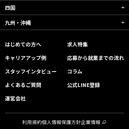
千葉県
福井県
愛知県
京都府
四国
広島県
福島県
東京都
山梨県
三重県
大阪府
岡山県
九州・沖縄
愛媛県
神奈川県
長野県
兵庫県
鳥取県
香川県
福岡県
はじめての方へ
求人特集
奈良県
島根県
高知県
佐賀県
キャリアアップ例
応募から就業までの流れ
和歌山県
山口県
徳島県
長崎県
スタッフインタビュー
コラム
大分県
よくあるご質問
公式LINE登録
熊本県
運営会社
宮崎県
鹿児島県
利用規約
個人情報保護方針
企業情報
沖縄県