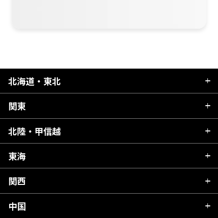
北海道・東北
関東
北海道
青森県
北陸・甲信越
茨城県
秋田県
栃木県
東海
新潟県
山形県
群馬県
富山県
関西
岐阜県
岩手県
埼玉県
石川県
静岡県
中国
滋賀県
宮城県