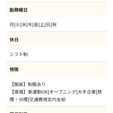
勤務曜日
月|火|水|木|金|土|日|祝
休日
シフト制
特徴
【服装】制服あり
【環境】車通勤OK|オープニング|大手企業|禁
煙・分煙|交通費規定内支給