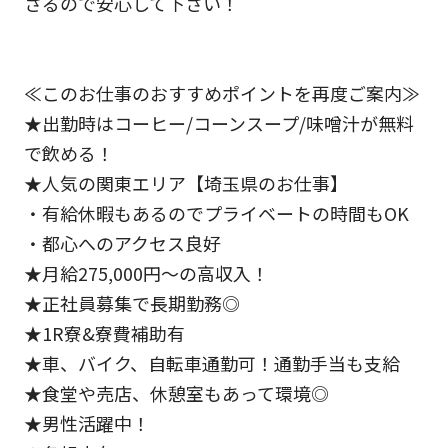
さるので安心して下さい！
≪このお仕事のおすすめポイントを再度ご案内≫
★出勤時はコーヒー/コーンスープ/味噌汁が無料
で飲める！
★人気の関東エリア【埼玉県のお仕事】
・有給休暇もあるのでプライベートの時間もOK
・都心へのアクセス良好
★月給275,000円～の高収入！
★正社員募集で長期勤務◎
★1R寮&寮費補助有
★車、バイク、自転車通勤可！通勤手当も支給
★食堂や売店、休憩室もあって環境◎
★男性活躍中！