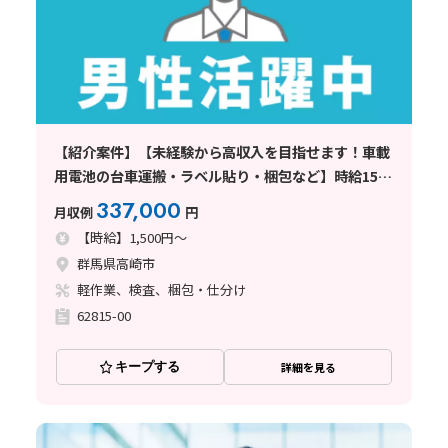
【紹介案件】【未経験から高収入を目指せます！車載
用電池の台車運搬・ラベル貼り・梱包など】時給1500
円/2交替/4勤2休・シフト制/月5万円の寮費補助あり/
337,000
月収例
円
月収例33.7万円以上◎
【時給】1,500円～
群馬県高崎市
軽作業、検査、梱包・仕分け
62815-00
キープする
詳細を見る