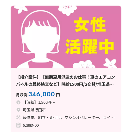
【紹介案件】【無期雇用派遣のお仕事！車のエアコン
パネルの最終検査など】時給1500円/2交替/埼玉県行
田市/年間休日121日/職場見学から最短3営業日で入社
346,000
月収例
円
OK/即入寮OKの寮完備/未経験OK
【時給】1,500円～
埼玉県行田市
軽作業、組立・組付け、マシンオペレーター、ライン作業、塗装
62883-00