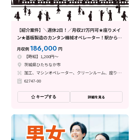
【紹介案件】＼週休2日！／月収27万円可★座りメイ
ン★基板製造のカンタン機械オペレーター！駅から徒
歩圏内☆
186,000
月収例
円
【時給】1,200円～
茨城県ひたちなか市
加工、マシンオペレーター、クリーンルーム、座り作業
62747-00
キープする
詳細を見る