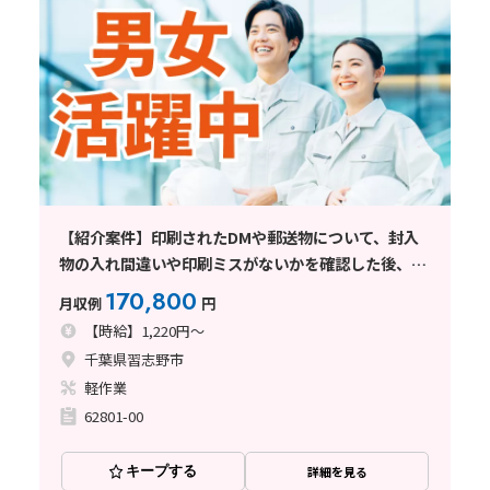
【紹介案件】印刷されたDMや郵送物について、封入
物の入れ間違いや印刷ミスがないかを確認した後、封
筒へ封入し、封をする作業
170,800
月収例
円
【時給】1,220円～
千葉県習志野市
軽作業
62801-00
キープする
詳細を見る