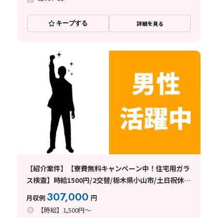
キープする
詳細を見る
【紹介案件】【寮費無料キャンペーン中！住宅用ガラ
ス検査】時給1500円/2交替/栃木県小山市/土日祝休
み/男性活躍中/マイカー通勤OK/固定費が浮いて月収
307,000
月収例
円
例30.7万円以上・手取りもウレシイ♪
【時給】1,500円～