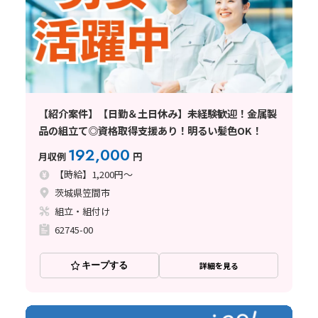
【紹介案件】【日勤＆土日休み】未経験歓迎！金属製
品の組立て◎資格取得支援あり！明るい髪色OK！
192,000
月収例
円
【時給】1,200円～
茨城県笠間市
組立・組付け
62745-00
キープする
詳細を見る