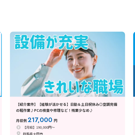
【紹介案件】【経験が活かせる】日勤＆土日祝休み◎空調完備
の軽作業♪PCの検査や修理など！残業少なめ♪
217,000
月収例
円
【月給】190,000円～
群馬県太田市