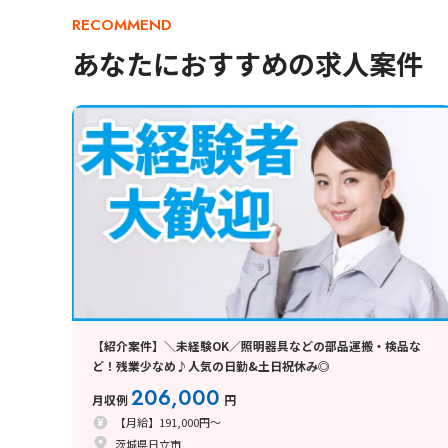
RECOMMEND
あなたにおすすめの求人案件
【紹介案件】＼未経験OK／照明器具などの部品運搬・検品な
ど！残業少なめ♪人気の日勤&土日祝休み◎
206,000
月収例
円
【月給】191,000円～
茨城県日立市