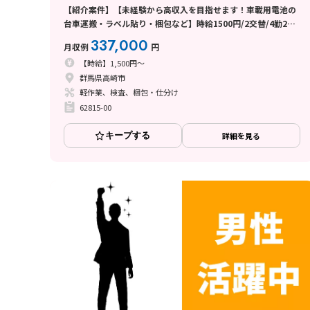
【紹介案件】【未経験から高収入を目指せます！車載用電池の
台車運搬・ラベル貼り・梱包など】時給1500円/2交替/4勤2
休・シフト制/月5万円の寮費補助あり/月収例33.7万円以上◎
337,000
月収例
円
【時給】1,500円～
群馬県高崎市
軽作業、検査、梱包・仕分け
62815-00
キープする
詳細を見る