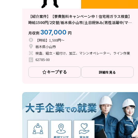
【紹介案件】【寮費無料キャンペーン中！住宅用ガラス検査】
時給1500円/2交替/栃木県小山市/土日祝休み/男性活躍中/マイ
カー通勤OK/固定費が浮いて月収例30.7万円以上・手取りもウ
307,000
月収例
円
レシイ♪
【時給】1,500円～
栃木県小山市
検査、組立・組付け、加工、マシンオペレーター、ライン作業
62785-00
キープする
詳細を見る