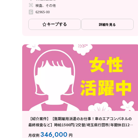
検査、その他
62965-00
キープする
詳細を見る
【紹介案件】【無期雇用派遣のお仕事！車のエアコンパネルの
最終検査など】時給1500円/2交替/埼玉県行田市/年間休日121
日/職場見学から最短3営業日で入社OK/即入寮OKの寮完備/未
346,000
月収例
円
経験OK