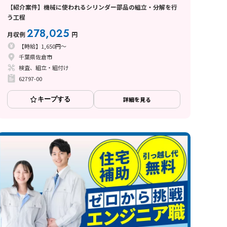
【紹介案件】機械に使われるシリンダー部品の組立・分解を行
う工程
278,025
月収例
円
【時給】1,650円～
千葉県佐倉市
検査、組立・組付け
62797-00
キープする
詳細を見る