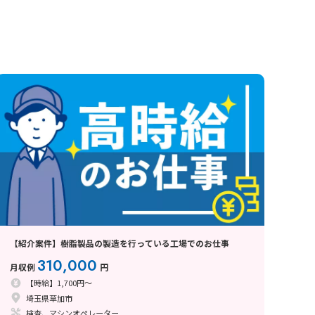
【紹介案件】樹脂製品の製造を行っている工場でのお仕事
310,000
月収例
円
【時給】1,700円～
埼玉県草加市
検査、マシンオペレーター