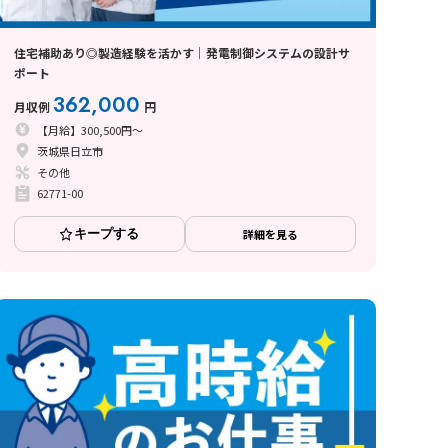
住宅補助あり◎製造経験を活かす｜発電制御システムの設計サ
ポート
362,000
月収例
円
【月給】300,500円～
茨城県日立市
その他
62771-00
キープする
詳細を見る