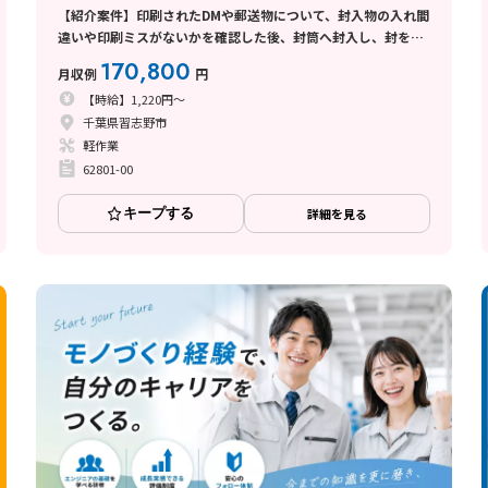
【紹介案件】印刷されたDMや郵送物について、封入物の入れ間
違いや印刷ミスがないかを確認した後、封筒へ封入し、封をす
る作業
170,800
月収例
円
【時給】1,220円～
千葉県習志野市
軽作業
62801-00
キープする
詳細を見る