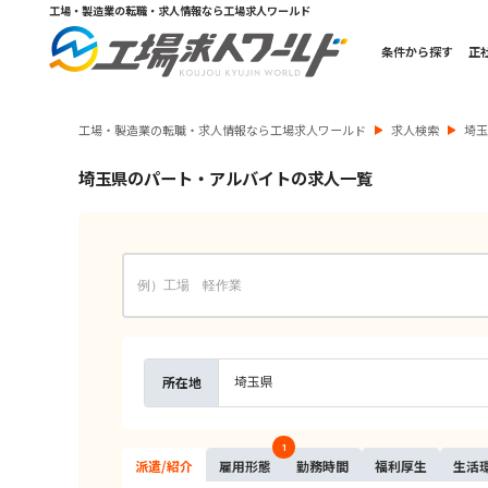
工場・製造業の転職・求人情報なら工場求人ワールド
条件から探す
正
工場・製造業の転職・求人情報なら工場求人ワールド
求人検索
埼
埼玉県のパート・アルバイトの求人一覧
埼玉県
所在地
1
派遣/
紹介
雇用
形態
勤務
時間
福利
厚生
生活