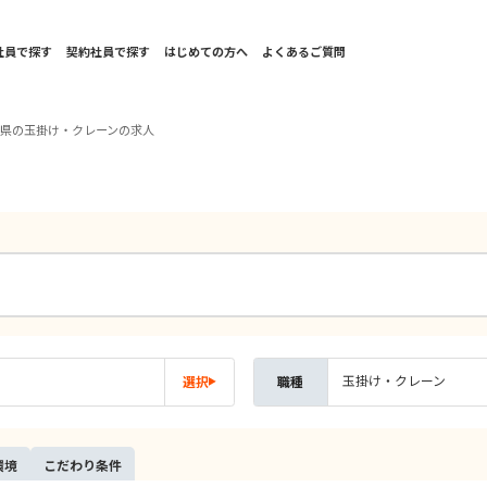
社員で探す
契約社員で探す
はじめての方へ
よくあるご質問
玉県の玉掛け・クレーンの求人
玉掛け・クレーン
選択
職種
環境
こだ
わり
条件