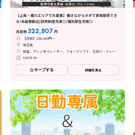
【上尾・桶川エリアで大募集】働きながらタダで資格取得でき
る/未経験歓迎/研修制度充実◎/福利厚生充実◎
322,807
月収例
円
【月給】208,000円～
埼玉県
検査、マシンオペレーター、フォークリフト、玉掛け・クレーン、立ち作業
61678-00
キープする
詳細を見る