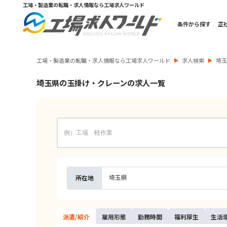
工場・製造業の転職・求人情報なら工場求人ワールド
条件から探す
正
工場・製造業の転職・求人情報なら工場求人ワールド
求人検索
埼
埼玉県の玉掛け・クレーンの求人一覧
埼玉県
所在地
派遣/
紹介
雇用
形態
勤務
時間
福利
厚生
生活