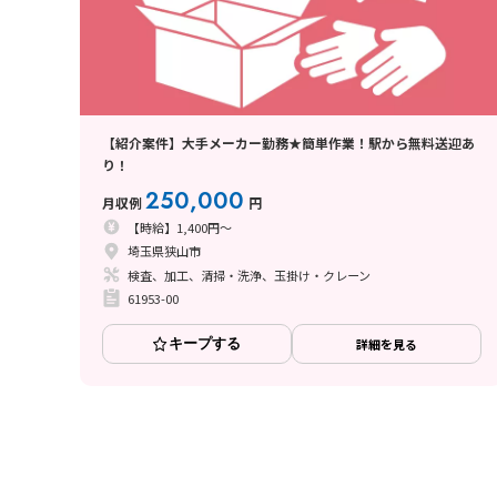
【紹介案件】大手メーカー勤務★簡単作業！駅から無料送迎あ
り！
250,000
月収例
円
【時給】1,400円～
埼玉県狭山市
検査、加工、清掃・洗浄、玉掛け・クレーン
61953-00
キープする
詳細を見る