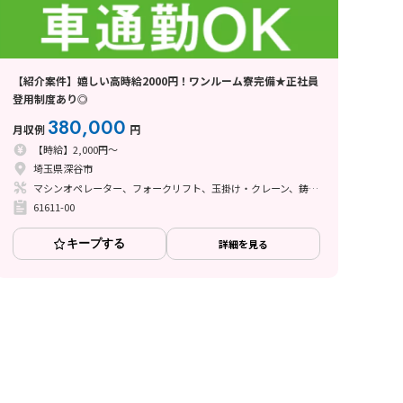
【紹介案件】嬉しい高時給2000円！ワンルーム寮完備★正社員
登用制度あり◎
380,000
月収例
円
【時給】2,000円～
埼玉県深谷市
マシンオペレーター、フォークリフト、玉掛け・クレーン、鋳造・鍛造
61611-00
キープする
詳細を見る