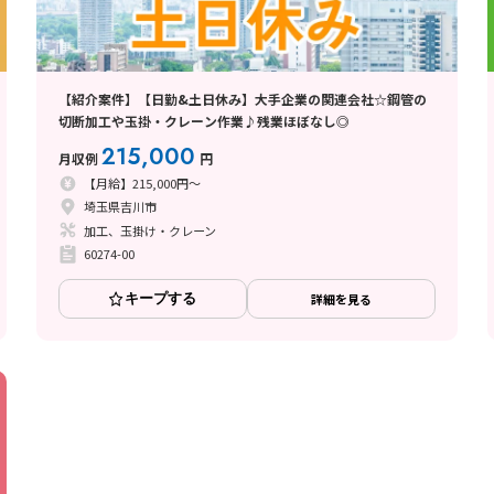
【紹介案件】【日勤&土日休み】大手企業の関連会社☆鋼管の
切断加工や玉掛・クレーン作業♪残業ほぼなし◎
215,000
月収例
円
【月給】215,000円～
埼玉県吉川市
加工、玉掛け・クレーン
60274-00
キープする
詳細を見る