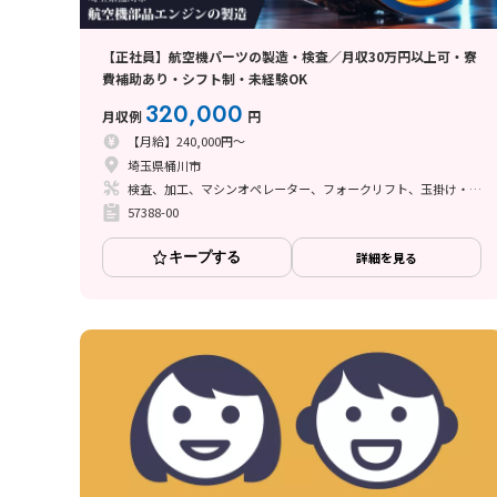
【正社員】航空機パーツの製造・検査／月収30万円以上可・寮
費補助あり・シフト制・未経験OK
320,000
月収例
円
【月給】240,000円～
埼玉県桶川市
検査、加工、マシンオペレーター、フォークリフト、玉掛け・クレーン、鋳造・鍛造、立ち作業
57388-00
キープする
詳細を見る