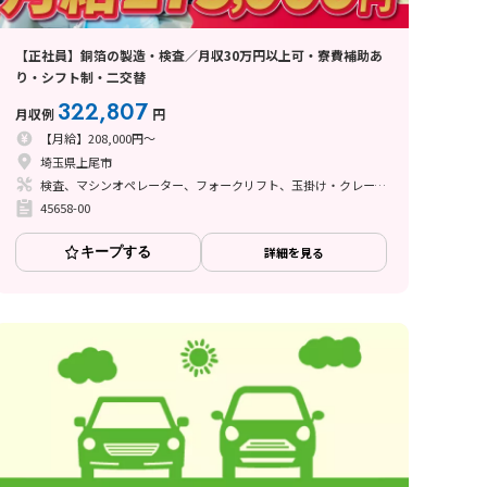
【正社員】銅箔の製造・検査／月収30万円以上可・寮費補助あ
り・シフト制・二交替
322,807
月収例
円
【月給】208,000円～
埼玉県上尾市
検査、マシンオペレーター、フォークリフト、玉掛け・クレーン、立ち作業
45658-00
キープする
詳細を見る