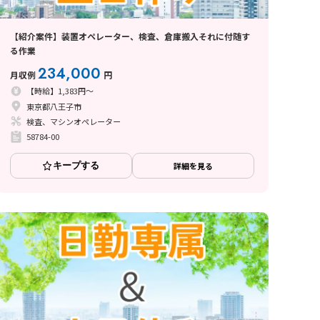
【紹介案件】装置オペレーター、検査、倉庫搬入それに付随す
る作業
234,000
月収例
円
【時給】1,383円～
東京都八王子市
検査、マシンオペレーター
58784-00
キープする
詳細を見る