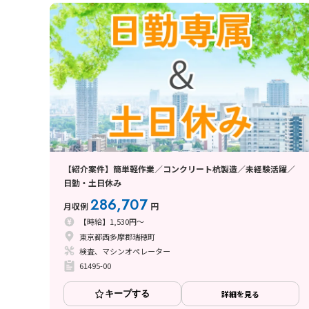
【紹介案件】簡単軽作業／コンクリート杭製造／未経験活躍／
日勤・土日休み
286,707
月収例
円
【時給】1,530円～
東京都西多摩郡瑞穂町
検査、マシンオペレーター
61495-00
キープする
詳細を見る