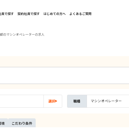
社員で探す
契約社員で探す
はじめての方へ
よくあるご質問
京都のマシンオペレーターの求人
マシンオペレーター
選択
職種
環境
こだ
わり
条件