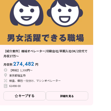
【紹介案件】機械オペレーター/印刷会社/早期入社OK/2交代で
月収27万～
274,482
月収例
円
【時給】1,300円～
東京都福生市
検査、梱包・仕分け、マシンオペレーター
61498-00
キープする
詳細を見る