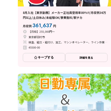
8月入社【東京勤務】メーカー正社員登用率80％!!/月収例36万
円以上/土日休み/未経験OK/寮費無料/駅チカ
361,637
月収例
円
【月給】255,000円～
東京都羽村市
検査、組立・組付け、加工、マシンオペレーター、ライン作業、塗装
45500-00
キープする
詳細を見る