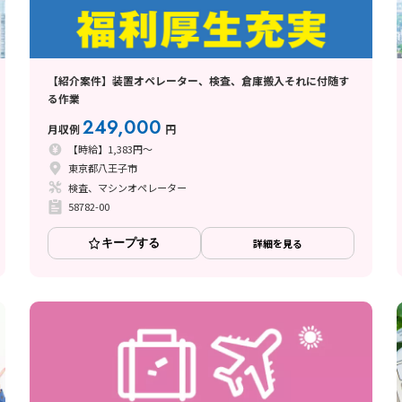
【紹介案件】装置オペレーター、検査、倉庫搬入それに付随す
る作業
249,000
月収例
円
【時給】1,383円～
東京都八王子市
検査、マシンオペレーター
58782-00
キープする
詳細を見る