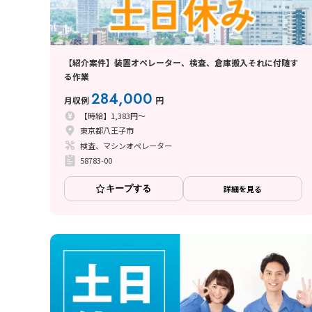
【紹介案件】装置オペレーター、検査、倉庫搬入それに付随す
る作業
284,000
月収例
円
【時給】1,383円～
東京都八王子市
検査、マシンオペレーター
58783-00
キープする
詳細を見る