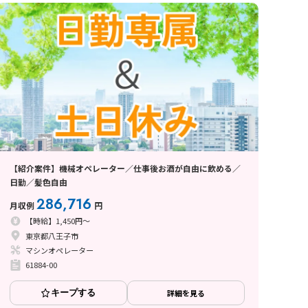
【紹介案件】機械オペレーター／仕事後お酒が自由に飲める／
日勤／髪色自由
286,716
月収例
円
【時給】1,450円～
東京都八王子市
マシンオペレーター
61884-00
キープする
詳細を見る