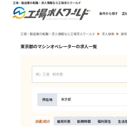
工場・製造業の転職・求人情報なら工場求人ワールド
条件から探す
正
工場・製造業の転職・求人情報なら工場求人ワールド
求人検索
東
東京都のマシンオペレーターの求人一覧
東京都
所在地
派遣/
紹介
雇用
形態
勤務
時間
福利
厚生
生活