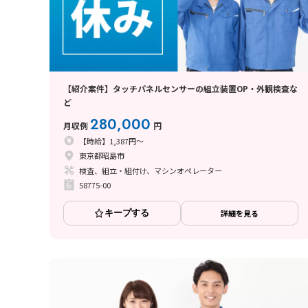
【紹介案件】タッチパネルセンサーの組立装置OP・外観検査な
ど
280,000
月収例
円
【時給】1,387円～
東京都昭島市
検査、組立・組付け、マシンオペレーター
58775-00
キープする
詳細を見る