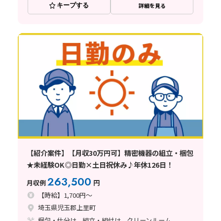
キープする
詳細を見る
【紹介案件】【月収30万円可】精密機器の組立・梱包
★未経験OK◎日勤×土日祝休み♪年休126日！
263,500
月収例
円
【時給】1,700円～
埼玉県児玉郡上里町
梱包・仕分け、組立・組付け、クリーンルーム