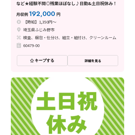
など★経験不問◎残業ほぼなし♪日勤&土日祝休み！
192,000
月収例
円
【時給】1,350円～
埼玉県ふじみ野市
検査、梱包・仕分け、組立・組付け、クリーンルーム
60479-00
キープする
詳細を見る