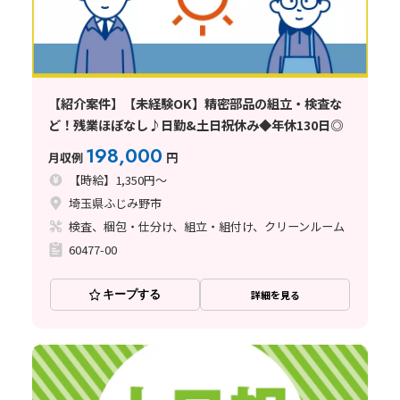
【紹介案件】【未経験OK】精密部品の組立・検査な
ど！残業ほぼなし♪日勤&土日祝休み◆年休130日◎
198,000
月収例
円
【時給】1,350円～
埼玉県ふじみ野市
検査、梱包・仕分け、組立・組付け、クリーンルーム
60477-00
キープする
詳細を見る