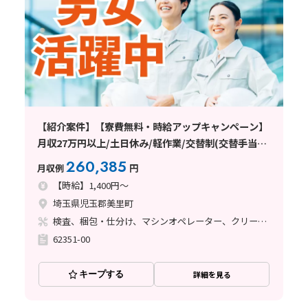
【紹介案件】【寮費無料・時給アップキャンペーン】
月収27万円以上/土日休み/軽作業/交替制(交替手当て
あり)/未経験者歓迎/20～40代の男女活躍中/車通勤可
260,385
月収例
円
能/日払い・週払い制度あり
【時給】1,400円～
埼玉県児玉郡美里町
検査、梱包・仕分け、マシンオペレーター、クリーンルーム
62351-00
キープする
詳細を見る