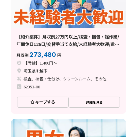
【紹介案件】月収例27万円以上/検査・梱包・軽作業/
年間休日126日/交替手当て支給/未経験者大歓迎/赴任
費支給/20～40代の男女性活躍中/日払い・週払い制度
273,480
月収例
円
あり
【時給】1,400円～
埼玉県川越市
検査、梱包・仕分け、クリーンルーム、その他
62353-00
キープする
詳細を見る