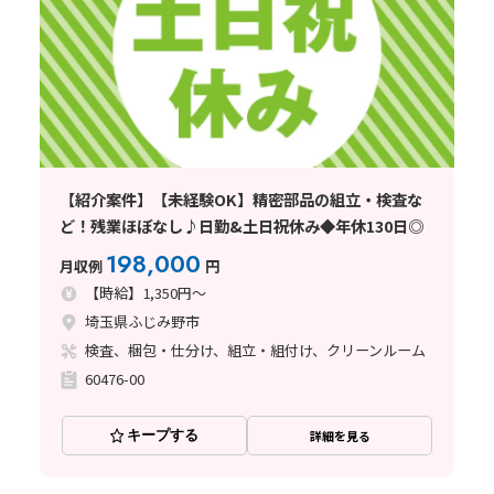
【紹介案件】【未経験OK】精密部品の組立・検査な
ど！残業ほぼなし♪日勤&土日祝休み◆年休130日◎
198,000
月収例
円
【時給】1,350円～
埼玉県ふじみ野市
検査、梱包・仕分け、組立・組付け、クリーンルーム
60476-00
キープする
詳細を見る