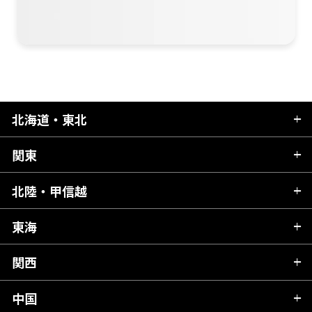
北海道・東北
関東
北海道
青森県
北陸・甲信越
茨城県
秋田県
栃木県
東海
新潟県
山形県
群馬県
富山県
関西
岐阜県
岩手県
埼玉県
石川県
静岡県
中国
滋賀県