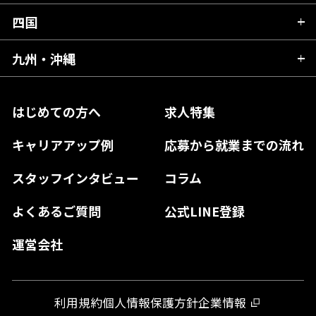
宮城県
千葉県
福井県
愛知県
京都府
四国
広島県
福島県
東京都
山梨県
三重県
大阪府
岡山県
九州・沖縄
愛媛県
神奈川県
長野県
兵庫県
鳥取県
香川県
福岡県
はじめての方へ
求人特集
奈良県
島根県
高知県
佐賀県
キャリアアップ例
応募から就業までの流れ
和歌山県
山口県
徳島県
長崎県
スタッフインタビュー
コラム
大分県
よくあるご質問
公式LINE登録
熊本県
運営会社
宮崎県
鹿児島県
利用規約
個人情報保護方針
企業情報