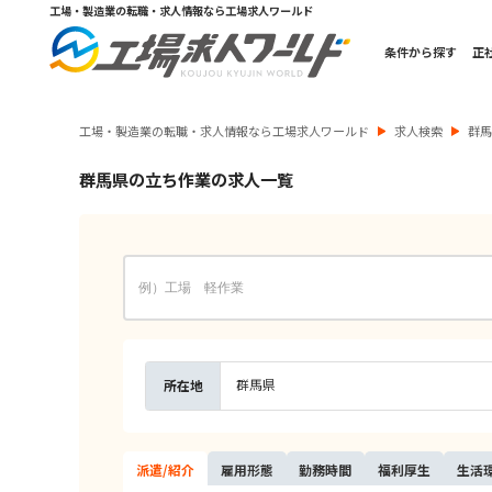
工場・製造業の転職・求人情報なら工場求人ワールド
条件から探す
正
工場・製造業の転職・求人情報なら工場求人ワールド
求人検索
群
群馬県の立ち作業の求人一覧
群馬県
所在地
派遣/
紹介
雇用
形態
勤務
時間
福利
厚生
生活