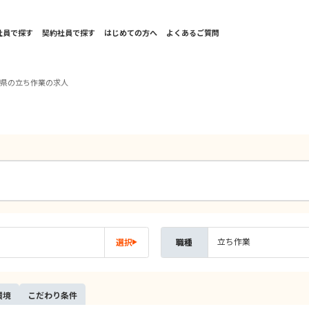
社員で探す
契約社員で探す
はじめての方へ
よくあるご質問
馬県の立ち作業の求人
立ち作業
選択
職種
環境
こだ
わり
条件