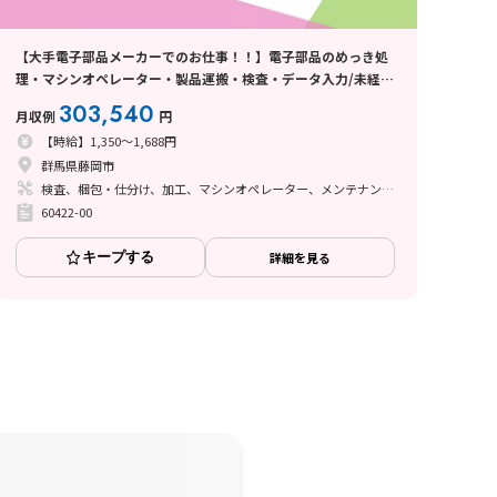
【大手電子部品メーカーでのお仕事！！】電子部品のめっき処
理・マシンオペレーター・製品運搬・検査・データ入力/未経験
歓迎/寮費無料！
303,540
月収例
円
【時給】1,350～1,688円
群馬県藤岡市
検査、梱包・仕分け、加工、マシンオペレーター、メンテナンス・保全、立ち作業、その他
60422-00
キープする
詳細を見る