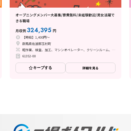
オープニングメンバー大募集/寮費無料/未経験歓迎/男女活躍で
きる職場
324,395
月収例
円
【時給】1,400円～
群馬県佐波郡玉村町
軽作業、検査、加工、マシンオペレーター、クリーンルーム、清掃・洗浄、品質管理、立ち作業、その他
61352-00
キープする
詳細を見る