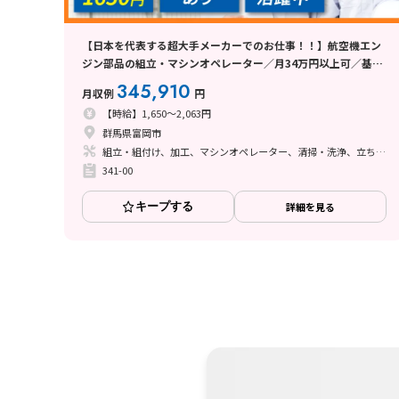
【日本を代表する超大手メーカーでのお仕事！！】航空機エン
ジン部品の組立・マシンオペレーター／月34万円以上可／基本
土日祝休み／日払い可
345,910
月収例
円
【時給】1,650～2,063円
群馬県富岡市
組立・組付け、加工、マシンオペレーター、清掃・洗浄、立ち作業
341-00
キープする
詳細を見る