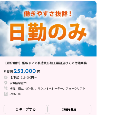
【紹介案件】鋼板ドアの製造及び加工業務及びその付随業務
253,000
月収例
円
【月給】219,000円～
茨城県常総市
検査、組立・組付け、マシンオペレーター、フォークリフト
59269-00
キープする
詳細を見る