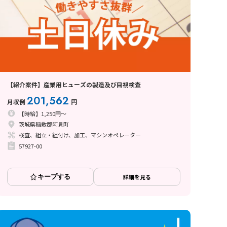
【紹介案件】産業用ヒューズの製造及び目視検査
201,562
月収例
円
【時給】1,250円～
茨城県稲敷郡阿見町
検査、組立・組付け、加工、マシンオペレーター
57927-00
キープする
詳細を見る