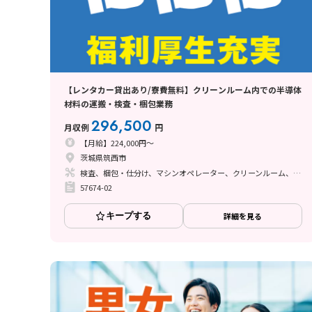
【レンタカー貸出あり/寮費無料】クリーンルーム内での半導体
材料の運搬・検査・梱包業務
296,500
月収例
円
【月給】224,000円～
茨城県筑西市
検査、梱包・仕分け、マシンオペレーター、クリーンルーム、座り作業、立ち作業
57674-02
キープする
詳細を見る