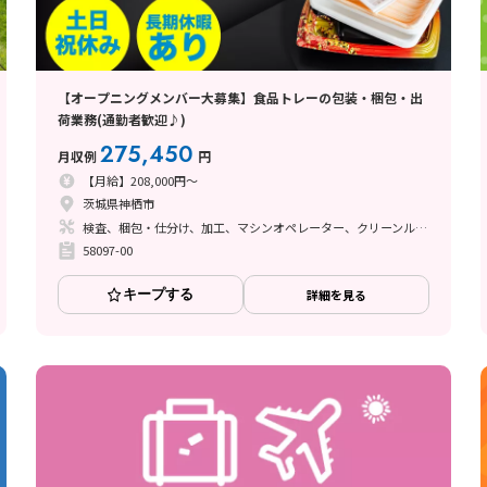
【オープニングメンバー大募集】食品トレーの包装・梱包・出
荷業務(通勤者歓迎♪)
275,450
月収例
円
【月給】208,000円～
茨城県神栖市
検査、梱包・仕分け、加工、マシンオペレーター、クリーンルーム、立ち作業
58097-00
キープする
詳細を見る