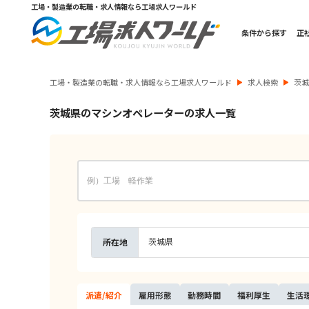
工場・製造業の転職・求人情報なら工場求人ワールド
条件から探す
正
工場・製造業の転職・求人情報なら工場求人ワールド
求人検索
茨
茨城県のマシンオペレーターの求人一覧
茨城県
所在地
派遣/
紹介
雇用
形態
勤務
時間
福利
厚生
生活