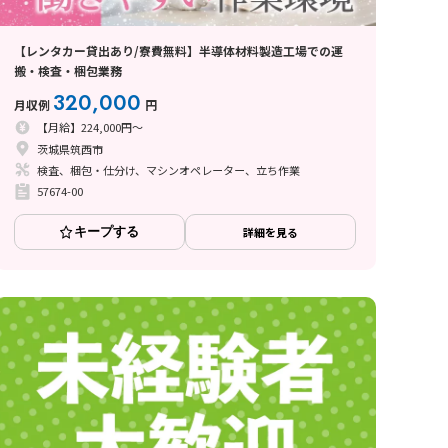
【レンタカー貸出あり/寮費無料】半導体材料製造工場での運
搬・検査・梱包業務
320,000
月収例
円
【月給】224,000円～
茨城県筑西市
検査、梱包・仕分け、マシンオペレーター、立ち作業
57674-00
キープする
詳細を見る