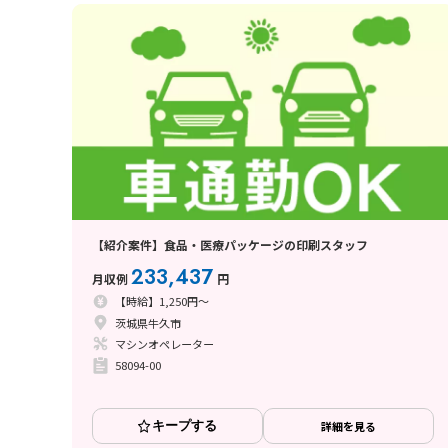
【紹介案件】食品・医療パッケージの印刷スタッフ
233,437
月収例
円
【時給】1,250円～
茨城県牛久市
マシンオペレーター
58094-00
キープする
詳細を見る