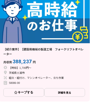
【紹介案件】【建設用機械の製造工場 フォークリフトオペレ
ーター
388,237
月収例
円
【時給】1,700円～
茨城県土浦市
組立・組付け、マシンオペレーター、立ち作業
58086-00
キープする
詳細を見る