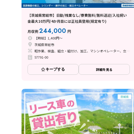
【茨城県常総市】日勤/残業なし/寮費無料/無料送迎/入社祝い
金最大10万円/4か月目には正社員登用(規定有り)
244,000
月収例
円
【時給】1,400円～
茨城県常総市
軽作業、検査、組立・組付け、加工、マシンオペレーター、立ち作業、バリ取り
57791-00
キープする
詳細を見る