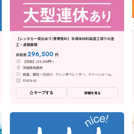
【レンタカー貸出あり/寮費無料】半導体材料製造工場での塗
工・運搬業務
296,500
月収例
円
【月給】224,000円～
茨城県筑西市
検査、梱包・仕分け、マシンオペレーター、クリーンルーム、清掃・洗浄、フォークリフト、玉掛け・クレーン、立ち作業、塗装
57674-03
キープする
詳細を見る