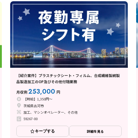
【紹介案件】プラスチックシート・フィルム、合成繊維製網製
品製造加工のOP及びその他付随業務
253,000
月収例
円
【時給】1,350円～
茨城県古河市
加工、マシンオペレーター、その他
59267-00
キープする
詳細を見る