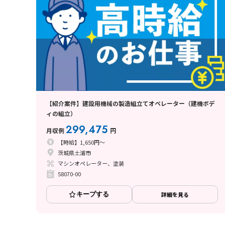
【紹介案件】建設用機械の製造組立てオペレーター（建機ボデ
ィの組立）
299,475
月収例
円
【時給】1,650円～
茨城県土浦市
マシンオペレーター、塗装
58070-00
キープする
詳細を見る