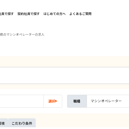
社員で探す
契約社員で探す
はじめての方へ
よくあるご質問
城県のマシンオペレーターの求人
マシンオペレーター
選択
職種
環境
こだ
わり
条件