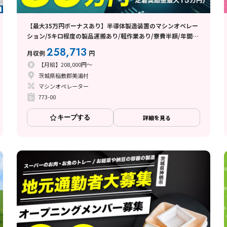
【最大35万円ボーナスあり】半導体製造装置のマシンオペレー
ション/5キロ程度の製品運搬あり/軽作業あり/寮費半額/年間休
日183日
258,713
月収例
円
【月給】208,000円～
茨城県稲敷郡美浦村
マシンオペレーター
773-00
キープする
詳細を見る