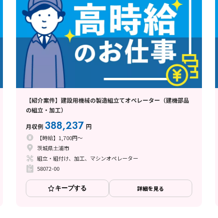
【紹介案件】建設用機械の製造組立てオペレーター（建機部品
の組立・加工）
388,237
月収例
円
【時給】1,700円～
茨城県土浦市
組立・組付け、加工、マシンオペレーター
58072-00
キープする
詳細を見る