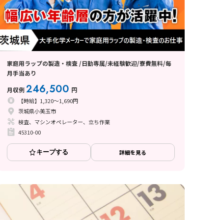
家庭用ラップの製造・検査 /日勤専属/未経験歓迎/寮費無料/毎
月手当あり
246,500
月収例
円
【時給】1,320～1,690円
茨城県小美玉市
検査、マシンオペレーター、立ち作業
45310-00
キープする
詳細を見る