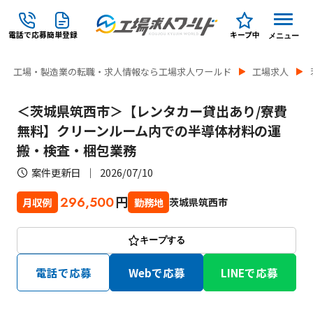
電話で応募
簡単登録
キープ中
メニュー
工場・製造業の転職・求人情報なら工場求人ワールド
工場求人
＜茨城県筑西市＞【レンタカー貸出あり/寮費
無料】クリーンルーム内での半導体材料の運
搬・検査・梱包業務
案件更新日
2026/07/10
円
296,500
茨城県筑西市
月収例
勤務地
キープする
電話で応募
Webで応募
LINEで応募