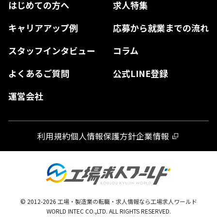
はじめての方へ
求人特集
奈良県
島根県
高知県
佐賀県
キャリアアップ例
応募から就業までの流れ
和歌山県
山口県
徳島県
長崎県
スタッフインタビュー
コラム
大分県
よくあるご質問
公式LINE登録
熊本県
運営会社
宮崎県
鹿児島県
利用規約
個人情報保護方針
企業情報
沖縄県
© 2012-
2026
工場・製造業の転職・求人情報なら工場求人ワールド
WORLD INTEC CO.,LTD. ALL RIGHTS RESERVED.