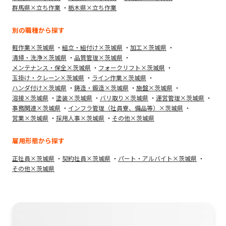
群馬県×立ち作業
栃木県×立ち作業
別の職種から探す
軽作業×茨城県
組立・組付け×茨城県
加工×茨城県
清掃・洗浄×茨城県
品質管理×茨城県
メンテナンス・保全×茨城県
フォークリフト×茨城県
玉掛け・クレーン×茨城県
ライン作業×茨城県
ハンダ付け×茨城県
鋳造・鍛造×茨城県
施盤×茨城県
溶接×茨城県
塗装×茨城県
バリ取り×茨城県
運営管理×茨城県
事務関連×茨城県
インフラ管理（社員寮、備品等）×茨城県
営業×茨城県
採用人事×茨城県
その他×茨城県
雇用形態から探す
正社員×茨城県
契約社員×茨城県
パート・アルバイト×茨城県
その他×茨城県