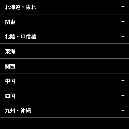
北海道・東北
関東
北海道
青森県
北陸・甲信越
茨城県
秋田県
栃木県
東海
新潟県
山形県
群馬県
富山県
関西
岐阜県
岩手県
埼玉県
石川県
静岡県
中国
滋賀県
宮城県
千葉県
福井県
愛知県
京都府
四国
広島県
福島県
東京都
山梨県
三重県
大阪府
岡山県
九州・沖縄
愛媛県
神奈川県
長野県
兵庫県
鳥取県
香川県
福岡県