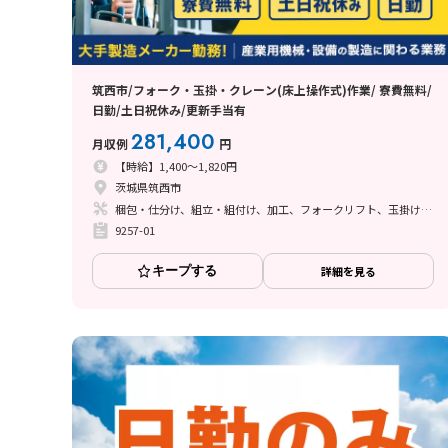
筑西市/フォーク・玉掛・クレーン(床上操作式)作業/ 寮費無料/
日勤/土日祝休み/更新手当有
281,400
月収例
円
【時給】1,400～1,820円
茨城県筑西市
梱包・仕分け、組立・組付け、加工、フォークリフト、玉掛け・クレーン
9257-01
キープする
詳細を見る