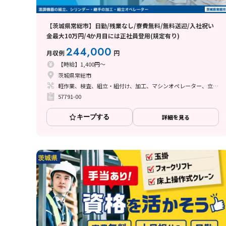
【茨城県常総市】日勤/残業なし/寮費無料/無料送迎/入社祝い
金最大10万円/4か月目には正社員登用(規定有り)
244,000
月収例
円
【時給】1,400円～
茨城県常総市
軽作業、検査、組立・組付け、加工、マシンオペレーター、立ち作業、バリ取り
57791-00
キープする
詳細を見る