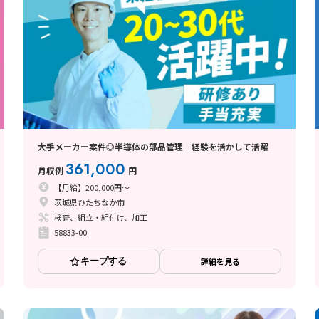
大手メーカー案件◎半導体の部品管理｜経験を活かして活躍
361,000
月収例
円
【月給】200,000円～
茨城県ひたちなか市
検査、組立・組付け、加工
58833-00
キープする
詳細を見る