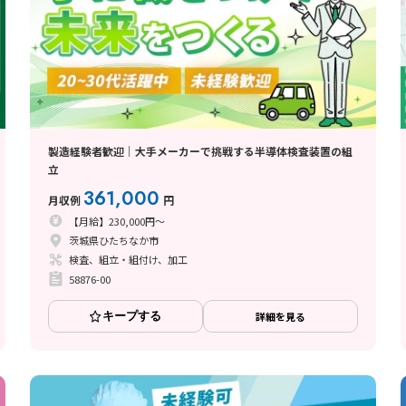
製造経験者歓迎｜大手メーカーで挑戦する半導体検査装置の組
立
361,000
月収例
円
【月給】230,000円～
茨城県ひたちなか市
検査、組立・組付け、加工
58876-00
キープする
詳細を見る