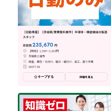
【日勤専属】【茨城県/寮費無料案件】半導体・精密機械の製造
スタッフ
235,670
月収例
円
【時給】1,300～1,625円
茨城県土浦市
検査、梱包・仕分け、組立・組付け、加工、座り作業
56577-00
キープする
詳細を見る