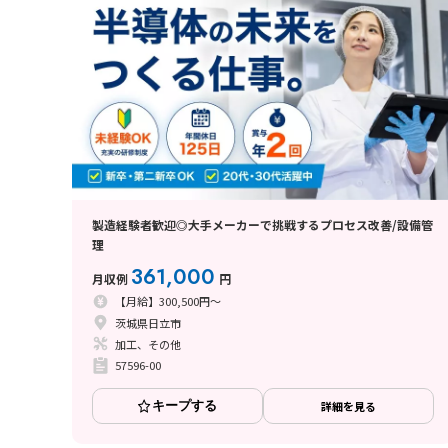
製造経験者歓迎◎大手メーカーで挑戦するプロセス改善/設備管
理
361,000
月収例
円
【月給】300,500円～
茨城県日立市
加工、その他
57596-00
キープする
詳細を見る