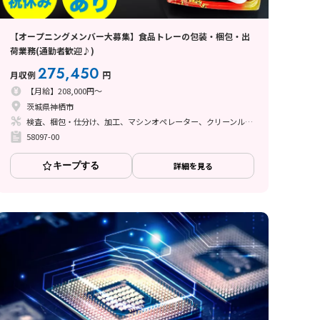
【オープニングメンバー大募集】食品トレーの包装・梱包・出
荷業務(通勤者歓迎♪)
275,450
月収例
円
【月給】208,000円～
茨城県神栖市
検査、梱包・仕分け、加工、マシンオペレーター、クリーンルーム、立ち作業
58097-00
キープする
詳細を見る