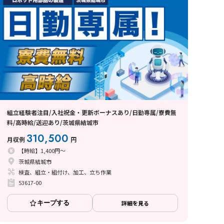
組立経験者注目/入社祝金・更新ボーナスあり/日勤専属/寮費無
料/高時給/送迎あり/茨城県結城市
310,500
月収例
円
【時給】1,400円～
茨城県結城市
検査、組立・組付け、加工、立ち作業
53617-00
キープする
詳細を見る