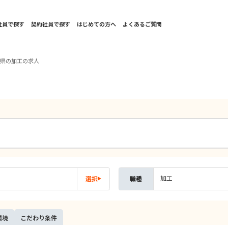
社員で探す
契約社員で探す
はじめての方へ
よくあるご質問
城県の加工の求人
加工
選択
職種
環境
こだ
わり
条件