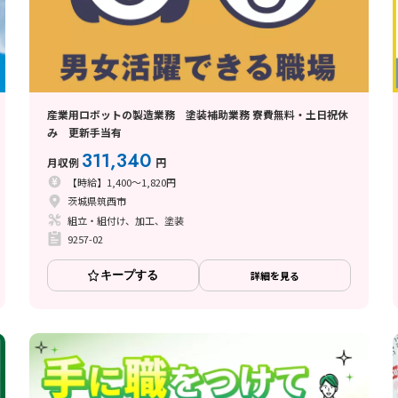
産業用ロボットの製造業務 塗装補助業務 寮費無料・土日祝休
み 更新手当有
311,340
月収例
円
【時給】1,400～1,820円
茨城県筑西市
組立・組付け、加工、塗装
9257-02
キープする
詳細を見る