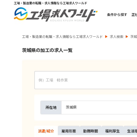
工場・製造業の転職・求人情報なら工場求人ワールド
条件から探す
正
工場・製造業の転職・求人情報なら工場求人ワールド
求人検索
茨
茨城県の加工の求人一覧
茨城県
所在地
派遣/
紹介
雇用
形態
勤務
時間
福利
厚生
生活