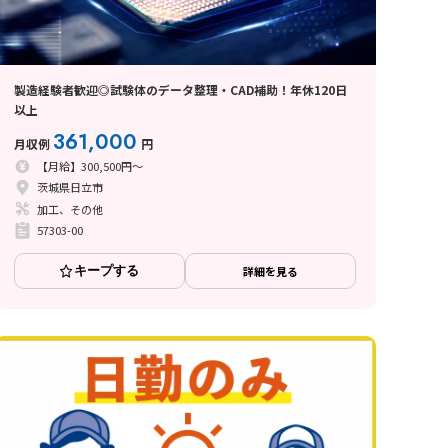
製造経験者歓迎◎試験体のデータ整理・CAD補助！年休120日
以上
361,000
月収例
円
【月給】300,500円～
茨城県日立市
加工、その他
57303-00
キープする
詳細を見る