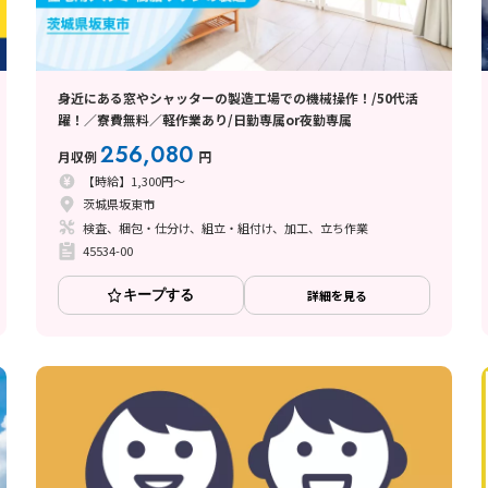
身近にある窓やシャッターの製造工場での機械操作！/50代活
躍！／寮費無料／軽作業あり/日勤専属or夜勤専属
256,080
月収例
円
【時給】1,300円～
茨城県坂東市
検査、梱包・仕分け、組立・組付け、加工、立ち作業
45534-00
キープする
詳細を見る