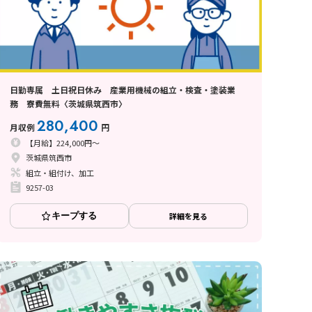
日勤専属 土日祝日休み 産業用機械の組立・検査・塗装業
務 寮費無料〈茨城県筑西市〉
280,400
月収例
円
【月給】224,000円～
茨城県筑西市
組立・組付け、加工
9257-03
キープする
詳細を見る