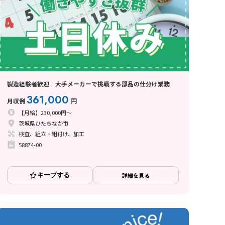
製造経験者歓迎｜大手メーカーで挑戦する部品の仕分け業務
361,000
月収例
円
【月給】230,000円～
茨城県ひたちなか市
検査、組立・組付け、加工
58874-00
キープする
詳細を見る