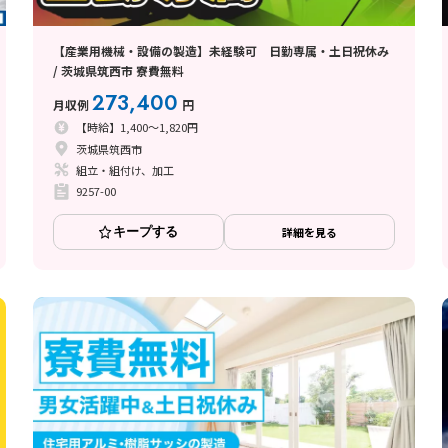
【産業用機械・設備の製造】未経験可 日勤専属・土日祝休み
/ 茨城県筑西市 寮費無料
273,400
月収例
円
【時給】1,400～1,820円
茨城県筑西市
組立・組付け、加工
9257-00
キープする
詳細を見る