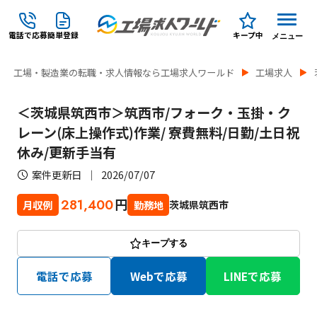
電話で応募
簡単登録
キープ中
メニュー
工場・製造業の転職・求人情報なら工場求人ワールド
工場求人
＜茨城県筑西市＞筑西市/フォーク・玉掛・ク
レーン(床上操作式)作業/ 寮費無料/日勤/土日祝
休み/更新手当有
案件更新日
2026/07/07
円
281,400
茨城県筑西市
月収例
勤務地
キープする
電話で応募
Webで応募
LINEで応募