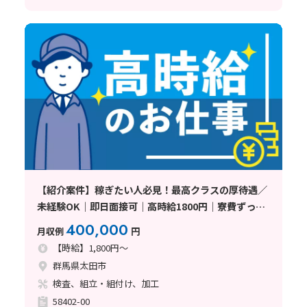
【紹介案件】稼ぎたい人必見！最高クラスの厚待遇／
未経験OK｜即日面接可｜高時給1800円｜寮費ずっと
無料！即入寮OK｜トラック部品の製造スタッフ募集
400,000
月収例
円
｜月収40万円以上も可《群馬県太田
【時給】1,800円～
群馬県太田市
検査、組立・組付け、加工
58402-00