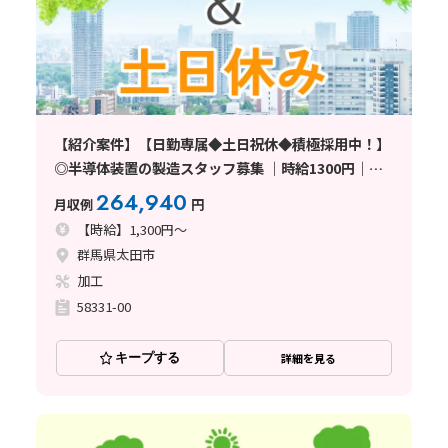
【紹介案件】【日勤専属◆土日祝休◆積極採用中！】
◎半導体装置の製造スタッフ募集 ｜時給1300円｜即
日面接OK｜未経験歓迎 ｜食堂・駐車場完備 ｜未経験
264,940
月収例
円
から始められる半導体業界《群
【時給】1,300円～
群馬県太田市
加工
58331-00
キープする
詳細を見る