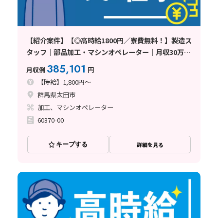
【紹介案件】【◎高時給1800円／寮費無料！】製造ス
タッフ｜部品加工・マシンオペレーター｜月収30万円
以上可｜土日休み｜長期連休あり｜未経験者歓迎｜正
385,101
月収例
円
社員登用制度あり〈群馬県太田
【時給】1,800円～
群馬県太田市
加工、マシンオペレーター
60370-00
キープする
詳細を見る