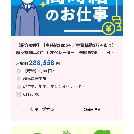
【紹介案件】【高時給1800円／寮費補助5万円あり】
航空機部品の加工オペレーター｜未経験OK｜土日休
み｜3交替勤務｜即日面接可〈群馬県安中市〉
288,558
月収例
円
【時給】1,800円～
群馬県安中市
軽作業、加工、マシンオペレーター
61180-00
キープする
詳細を見る