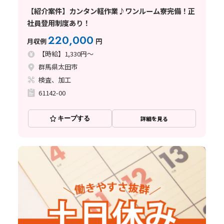
【紹介案件】カンタン軽作業♪ワンルーム寮完備！正
社員登用制度あり！
220,000
月収例
円
【時給】1,330円～
群馬県太田市
検査、加工
61142-00
キープする
詳細を見る