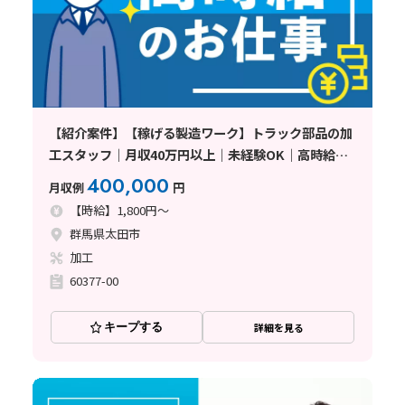
【紹介案件】【稼げる製造ワーク】トラック部品の加
工スタッフ｜月収40万円以上｜未経験OK｜高時給
1800円｜寮費無料｜土日休み｜即日面接可〈群馬県太
400,000
月収例
円
田市〉
【時給】1,800円～
群馬県太田市
加工
60377-00
キープする
詳細を見る