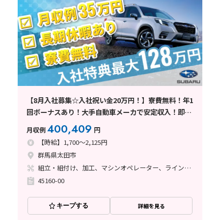
【8月入社募集☆入社祝い金20万円！】寮費無料！年1
回ボーナスあり！大手自動車メーカで安定収入！即面
接可/大型連休有/年間休日120日
400,409
月収例
円
【時給】1,700～2,125円
群馬県太田市
組立・組付け、加工、マシンオペレーター、ライン作業、鋳造・鍛造、溶接、塗装
45160-00
キープする
詳細を見る