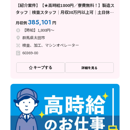
【紹介案件】【★高時給1800円／寮費無料！】製造ス
タッフ｜検査スタッフ｜月収30万円以上可｜土日休み
｜長期連休あり｜未経験者歓迎｜正社員登用制度あり
385,101
月収例
円
〈群馬県太田市〉
【時給】1,800円～
群馬県太田市
検査、加工、マシンオペレーター
60369-00
キープする
詳細を見る