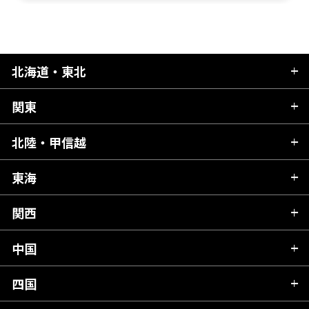
北海道・東北
関東
北海道
青森県
北陸・甲信越
茨城県
秋田県
栃木県
東海
新潟県
山形県
群馬県
富山県
関西
岐阜県
岩手県
埼玉県
石川県
静岡県
中国
滋賀県
宮城県
千葉県
福井県
愛知県
京都府
四国
広島県
福島県
東京都
山梨県
三重県