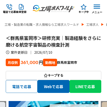
電話で応募
簡単登録
キープ中
メニュー
工場・製造業の転職・求人情報なら工場求人ワールド
工場求人
＜群馬県富岡市＞研修充実｜製造経験をさらに
磨ける航空宇宙製品の検査計測
案件更新日
2026/07/10
円
361,000
群馬県富岡市
月収例
勤務地
キープする
電話で応募
Webで応募
LINEで応募