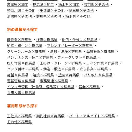
茨城県×加工
群馬県×加工
栃木県×加工
東京都×その他
神奈川県×その他
千葉県×その他
埼玉県×その他
茨城県×その他
群馬県×その他
栃木県×その他
別の職種から探す
軽作業×群馬県
検査×群馬県
梱包・仕分け×群馬県
組立・組付け×群馬県
マシンオペレーター×群馬県
クリーンルーム×群馬県
清掃・洗浄×群馬県
品質管理×群馬県
メンテナンス・保全×群馬県
フォークリフト×群馬県
座り作業×群馬県
玉掛け・クレーン×群馬県
ライン作業×群馬県
ハンダ付け×群馬県
鋳造・鍛造×群馬県
立ち作業×群馬県
施盤×群馬県
溶接×群馬県
塗装×群馬県
バリ取り×群馬県
運営管理×群馬県
事務関連×群馬県
インフラ管理（社員寮、備品等）×群馬県
営業×群馬県
採用人事×群馬県
雇用形態から探す
正社員×群馬県
契約社員×群馬県
パート・アルバイト×群馬県
その他×群馬県