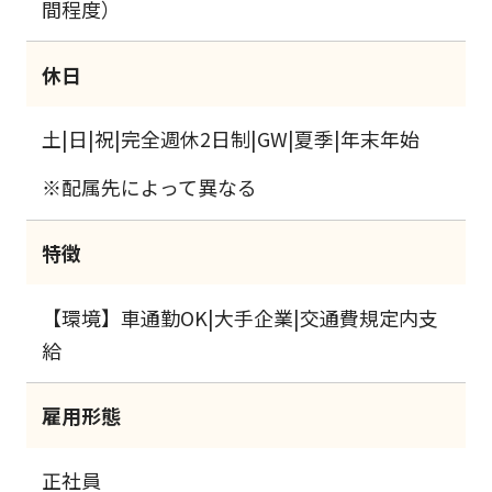
間程度）
休日
土|日|祝|完全週休2日制|GW|夏季|年末年始
※配属先によって異なる
特徴
【環境】車通勤OK|大手企業|交通費規定内支
給
雇用形態
正社員