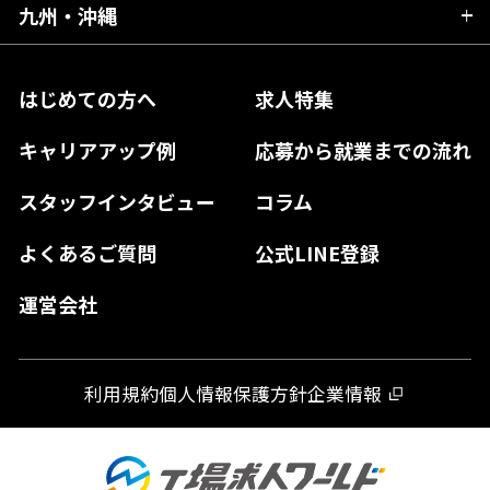
大阪府
岡山県
九州・沖縄
愛媛県
神奈川県
長野県
兵庫県
鳥取県
香川県
福岡県
はじめての方へ
求人特集
奈良県
島根県
高知県
佐賀県
キャリアアップ例
応募から就業までの流れ
和歌山県
山口県
徳島県
長崎県
スタッフインタビュー
コラム
大分県
よくあるご質問
公式LINE登録
熊本県
運営会社
宮崎県
鹿児島県
利用規約
個人情報保護方針
企業情報
沖縄県