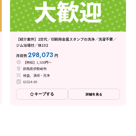
【紹介案件】2交代／印刷用金属スタンプの洗浄／洗濯不要／
ジム浴場付／休132
298,073
月収例
円
【時給】1,500円～
群馬県伊勢崎市
検査、清掃・洗浄
61524-00
キープする
詳細を見る