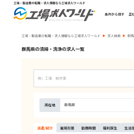
工場・製造業の転職・求人情報なら工場求人ワールド
条件から探す
正
工場・製造業の転職・求人情報なら工場求人ワールド
求人検索
群
群馬県の清掃・洗浄の求人一覧
群馬県
所在地
派遣/
紹介
雇用
形態
勤務
時間
福利
厚生
生活