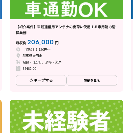
【紹介案件】車載通信用アンテナの出荷に使用する専用箱の清
掃業務
206,000
月収例
円
【時給】1,120円～
群馬県太田市
梱包・仕分け、清掃・洗浄
58482-00
キープする
詳細を見る