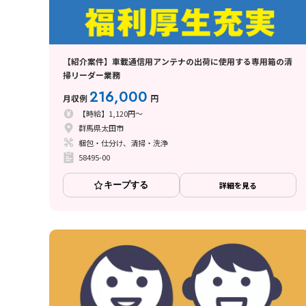
【紹介案件】車載通信用アンテナの出荷に使用する専用箱の清
掃リーダー業務
216,000
月収例
円
【時給】1,120円～
群馬県太田市
梱包・仕分け、清掃・洗浄
58495-00
キープする
詳細を見る