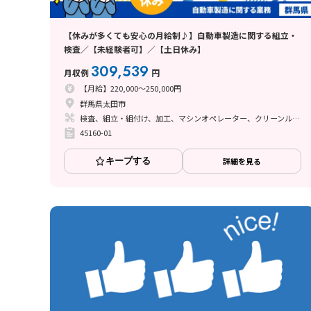
【休みが多くても安心の月給制♪】自動車製造に関する組立・
検査／【未経験者可】／【土日休み】
309,539
月収例
円
【月給】220,000～250,000円
群馬県太田市
検査、組立・組付け、加工、マシンオペレーター、クリーンルーム、清掃・洗浄、ライン作業、溶接、塗装
45160-01
キープする
詳細を見る