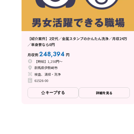
【紹介案件】2交代／金属スタンプのかんたん洗浄／月収24万
／単身寮なら0円
248,394
月収例
円
【時給】1,250円～
群馬県伊勢崎市
検査、清掃・洗浄
61526-00
キープする
詳細を見る