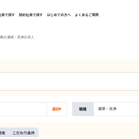
社員で探す
契約社員で探す
はじめての方へ
よくあるご質問
馬県の清掃・洗浄の求人
清掃・洗浄
選択
職種
環境
こだ
わり
条件