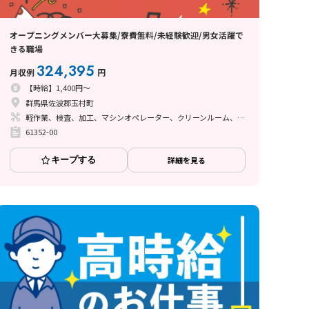
オープニングメンバー大募集/寮費無料/未経験歓迎/男女活躍で
きる職場
324,395
月収例
円
【時給】1,400円～
群馬県佐波郡玉村町
軽作業、検査、加工、マシンオペレーター、クリーンルーム、清掃・洗浄、品質管理、立ち作業、その他
61352-00
キープする
詳細を見る