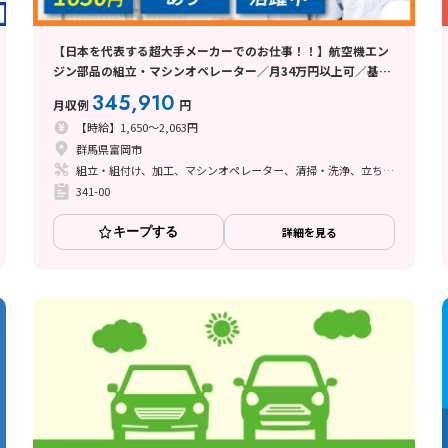
【日本を代表する超大手メーカーでのお仕事！！】航空機エン
ジン部品の組立・マシンオペレーター／月34万円以上可／基本
土日祝休み／日払い可
345,910
月収例
円
【時給】1,650～2,063円
群馬県富岡市
組立・組付け、加工、マシンオペレーター、清掃・洗浄、立ち作業
341-00
キープする
詳細を見る