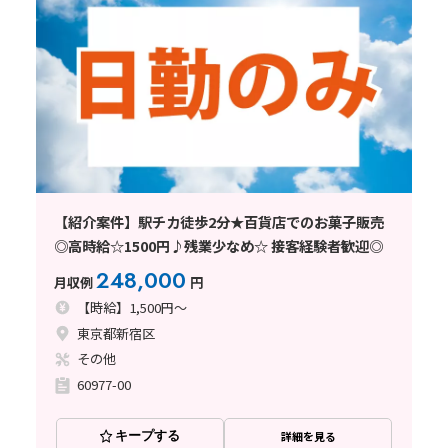
【紹介案件】駅チカ徒歩2分★百貨店でのお菓子販売
◎高時給☆1500円♪残業少なめ☆ 接客経験者歓迎◎
248,000
月収例
円
【時給】1,500円～
東京都新宿区
その他
60977-00
キープする
詳細を見る