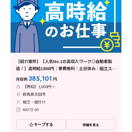
【紹介案件】【人気No.1の高収入ワーク◎自動車製
造！】高時給1800円｜寮費無料｜土日休み｜組立スタ
ッフ｜未経験OK｜即日面接OK｜正社員登用制度あり
385,101
月収例
円
〈群馬県太田市〉
【時給】1,800円～
群馬県太田市
組立・組付け
60372-00
キープする
詳細を見る