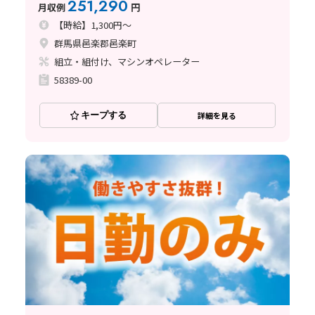
251,290
月収例
円
備◇駐車場＆駐輪場も完備！《群馬県邑
【時給】1,300円～
群馬県邑楽郡邑楽町
組立・組付け、マシンオペレーター
58389-00
キープする
詳細を見る