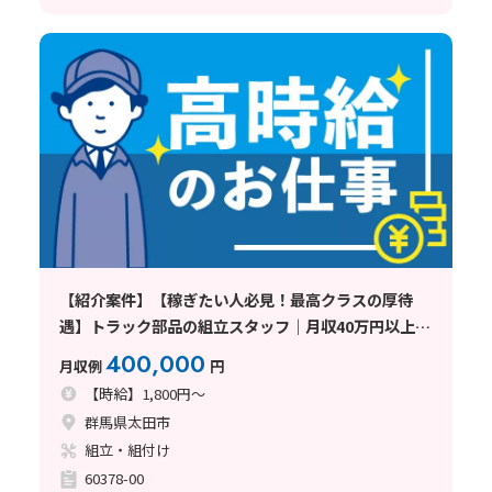
【紹介案件】【稼ぎたい人必見！最高クラスの厚待
遇】トラック部品の組立スタッフ｜月収40万円以上｜
未経験OK｜高時給1800円｜寮費無料｜土日休み｜即
400,000
月収例
円
入寮可｜即日面接可〈群馬県太田市
【時給】1,800円～
群馬県太田市
組立・組付け
60378-00