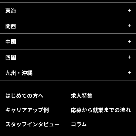
秋田県
栃木県
東海
新潟県
山形県
群馬県
富山県
関西
岐阜県
岩手県
埼玉県
石川県
静岡県
中国
滋賀県
宮城県
千葉県
福井県
愛知県
京都府
四国
広島県
福島県
東京都
山梨県
三重県
大阪府
岡山県
九州・沖縄
愛媛県
神奈川県
長野県
兵庫県
鳥取県
香川県
福岡県
はじめての方へ
求人特集
奈良県
島根県
高知県
佐賀県
キャリアアップ例
応募から就業までの流れ
和歌山県
山口県
徳島県
長崎県
スタッフインタビュー
コラム
大分県