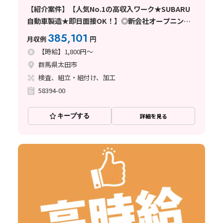
【紹介案件】【人気No.1の高収入ワーク★SUBARU
自動車製造★即日面接OK！】◎新会社オープニング
スタッフ大募集！◆高時給1800円／寮費無料／土日休
385,101
月収例
円
み／正社員登用制度あり！《群馬県太田
【時給】1,800円～
群馬県太田市
検査、組立・組付け、加工
58394-00
キープする
詳細を見る