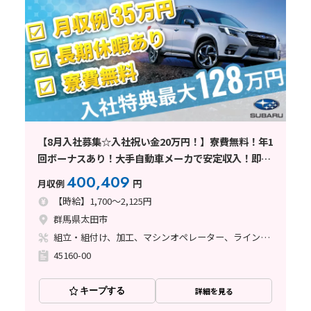
【8月入社募集☆入社祝い金20万円！】寮費無料！年1
回ボーナスあり！大手自動車メーカで安定収入！即面
接可/大型連休有/年間休日120日
400,409
月収例
円
【時給】1,700～2,125円
群馬県太田市
組立・組付け、加工、マシンオペレーター、ライン作業、鋳造・鍛造、溶接、塗装
45160-00
キープする
詳細を見る