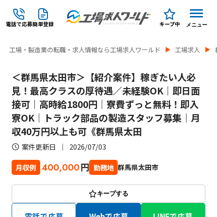
電話で応募
簡単登録
キープ中
メニュー
工場・製造業の転職・求人情報なら工場求人ワールド
工場求人
＜群馬県太田市＞【紹介案件】稼ぎたい人必
見！最高クラスの厚待遇／未経験OK｜即日面
接可｜高時給1800円｜寮費ずっと無料！即入
寮OK｜トラック部品の製造スタッフ募集｜月
収40万円以上も可《群馬県太田
案件更新日
2026/07/03
円
400,000
群馬県太田市
月収例
勤務地
キープする
電話で応募
Webで応募
LINEで応募