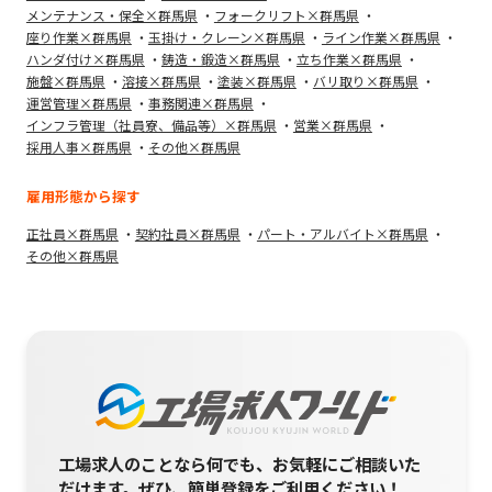
メンテナンス・保全×群馬県
フォークリフト×群馬県
座り作業×群馬県
玉掛け・クレーン×群馬県
ライン作業×群馬県
ハンダ付け×群馬県
鋳造・鍛造×群馬県
立ち作業×群馬県
施盤×群馬県
溶接×群馬県
塗装×群馬県
バリ取り×群馬県
運営管理×群馬県
事務関連×群馬県
インフラ管理（社員寮、備品等）×群馬県
営業×群馬県
採用人事×群馬県
その他×群馬県
雇用形態から探す
正社員×群馬県
契約社員×群馬県
パート・アルバイト×群馬県
その他×群馬県
工場求人のことなら何でも、お気軽にご相談いた
だけます。
ぜひ、簡単登録をご利用ください！