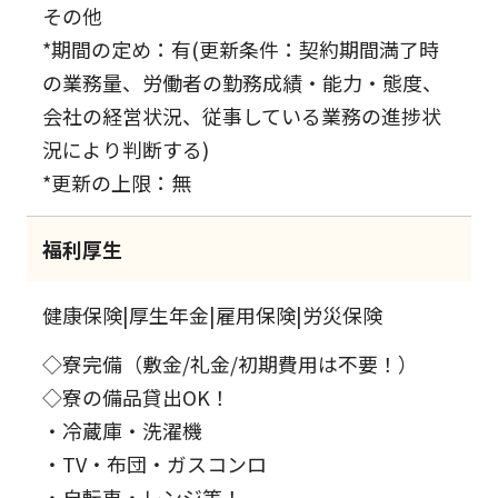
その他
*期間の定め：有(更新条件：契約期間満了時
の業務量、労働者の勤務成績・能力・態度、
会社の経営状況、従事している業務の進捗状
況により判断する)
*更新の上限：無
福利厚生
健康保険|厚生年金|雇用保険|労災保険
◇寮完備（敷金/礼金/初期費用は不要！）
◇寮の備品貸出OK！
・冷蔵庫・洗濯機
・TV・布団・ガスコンロ
・自転車・レンジ等！