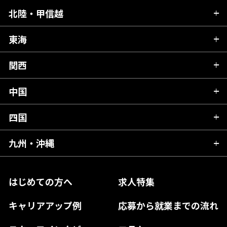
青森県
北陸・甲信越
茨城県
秋田県
栃木県
東海
新潟県
山形県
群馬県
富山県
関西
岐阜県
岩手県
埼玉県
石川県
静岡県
中国
滋賀県
宮城県
千葉県
福井県
愛知県
京都府
四国
広島県
福島県
東京都
山梨県
三重県
大阪府
岡山県
九州・沖縄
愛媛県
神奈川県
長野県
兵庫県
鳥取県
香川県
福岡県
はじめての方へ
求人特集
奈良県
島根県
高知県
佐賀県
キャリアアップ例
応募から就業までの流れ
和歌山県
山口県
徳島県
長崎県