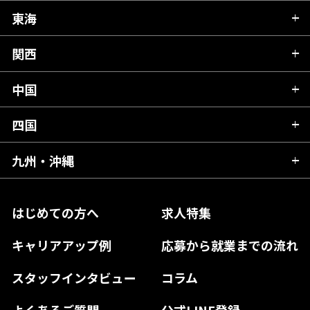
秋田県
栃木県
東海
新潟県
山形県
群馬県
富山県
関西
岐阜県
岩手県
埼玉県
石川県
静岡県
中国
滋賀県
宮城県
千葉県
福井県
愛知県
京都府
四国
広島県
福島県
東京都
山梨県
三重県
大阪府
岡山県
九州・沖縄
愛媛県
神奈川県
長野県
兵庫県
鳥取県
香川県
福岡県
はじめての方へ
求人特集
奈良県
島根県
高知県
佐賀県
キャリアアップ例
応募から就業までの流れ
和歌山県
山口県
徳島県
長崎県
スタッフインタビュー
コラム
大分県
よくあるご質問
公式LINE登録