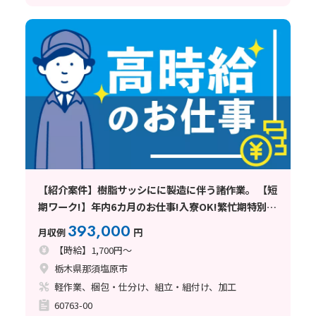
【紹介案件】樹脂サッシにに製造に伴う諸作業。 【短
期ワーク!】年内6カ月のお仕事!入寮OK!繁忙期特別時
給!
393,000
月収例
円
【時給】1,700円～
栃木県那須塩原市
軽作業、梱包・仕分け、組立・組付け、加工
60763-00