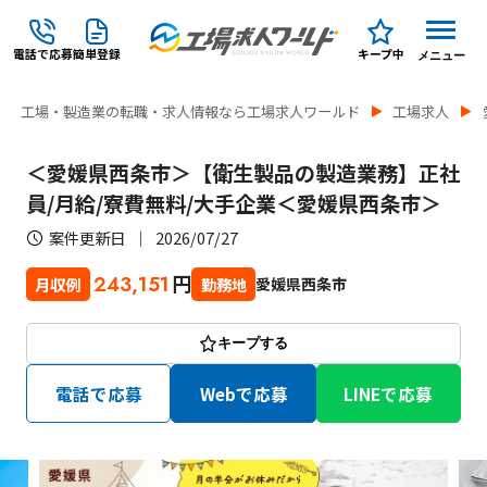
電話で応募
簡単登録
キープ中
メニュー
工場・製造業の転職・求人情報なら工場求人ワールド
工場求人
＜愛媛県西条市＞【衛生製品の製造業務】正社
員/月給/寮費無料/大手企業＜愛媛県西条市＞
案件更新日
2026/07/27
円
243,151
愛媛県西条市
月収例
勤務地
キープする
電話で応募
Webで応募
LINEで応募