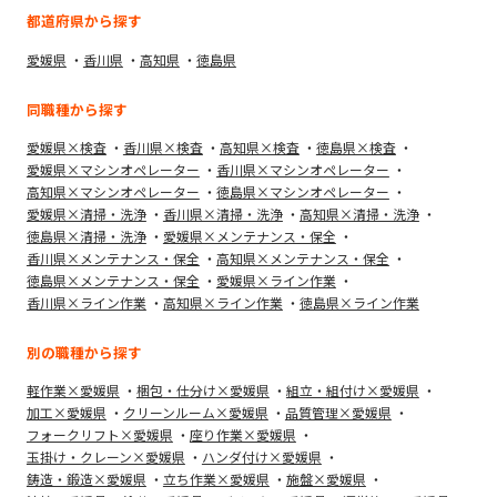
都道府県から探す
愛媛県
香川県
高知県
徳島県
同職種から探す
愛媛県×検査
香川県×検査
高知県×検査
徳島県×検査
愛媛県×マシンオペレーター
香川県×マシンオペレーター
高知県×マシンオペレーター
徳島県×マシンオペレーター
愛媛県×清掃・洗浄
香川県×清掃・洗浄
高知県×清掃・洗浄
徳島県×清掃・洗浄
愛媛県×メンテナンス・保全
香川県×メンテナンス・保全
高知県×メンテナンス・保全
徳島県×メンテナンス・保全
愛媛県×ライン作業
香川県×ライン作業
高知県×ライン作業
徳島県×ライン作業
別の職種から探す
軽作業×愛媛県
梱包・仕分け×愛媛県
組立・組付け×愛媛県
加工×愛媛県
クリーンルーム×愛媛県
品質管理×愛媛県
フォークリフト×愛媛県
座り作業×愛媛県
玉掛け・クレーン×愛媛県
ハンダ付け×愛媛県
鋳造・鍛造×愛媛県
立ち作業×愛媛県
施盤×愛媛県