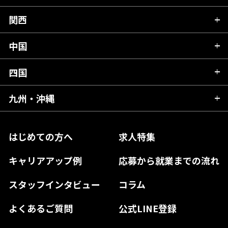
山形県
群馬県
富山県
関西
岐阜県
岩手県
埼玉県
石川県
静岡県
中国
滋賀県
宮城県
千葉県
福井県
愛知県
京都府
四国
広島県
福島県
東京都
山梨県
三重県
大阪府
岡山県
九州・沖縄
愛媛県
神奈川県
長野県
兵庫県
鳥取県
香川県
福岡県
はじめての方へ
求人特集
奈良県
島根県
高知県
佐賀県
キャリアアップ例
応募から就業までの流れ
和歌山県
山口県
徳島県
長崎県
スタッフインタビュー
コラム
大分県
よくあるご質問
公式LINE登録
熊本県