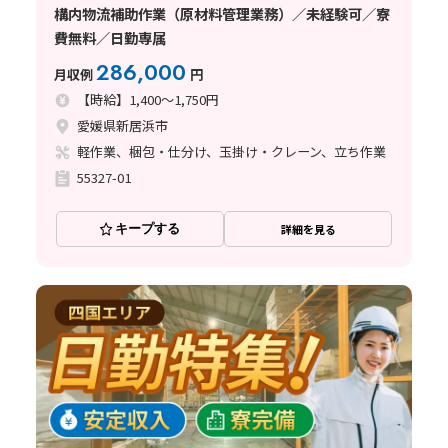
構内物流補助作業（原材料管理業務）／未経験可／寮
費無料／日勤専属
286,000
月収例
円
【時給】1,400～1,750円
愛媛県新居浜市
軽作業、梱包・仕分け、玉掛け・クレーン、立ち作業
55327-01
キープする
詳細を見る