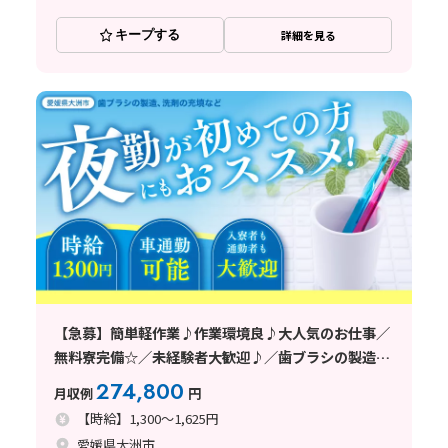
キープする
詳細を見る
【急募】簡単軽作業♪作業環境良♪大人気のお仕事／
無料寮完備☆／未経験者大歓迎♪／歯ブラシの製造／
年齢層幅広く活躍中／愛媛県／2026年メーカー様直接
274,800
月収例
円
雇用実績有り
【時給】1,300～1,625円
愛媛県大洲市