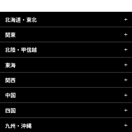
北海道・東北
関東
北海道
青森県
北陸・甲信越
茨城県
秋田県
栃木県
東海
新潟県
山形県
群馬県
富山県
関西
岐阜県
岩手県
埼玉県
石川県
静岡県
中国
滋賀県
宮城県
千葉県
福井県
愛知県
京都府
四国
広島県
福島県
東京都
山梨県
三重県
大阪府
岡山県
九州・沖縄
愛媛県
神奈川県
長野県