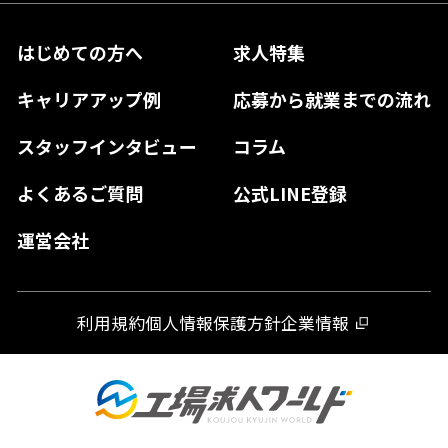
兵庫県
鳥取県
香川県
福岡県
はじめての方へ
求人特集
奈良県
島根県
高知県
佐賀県
キャリアアップ例
応募から就業までの流れ
和歌山県
山口県
徳島県
長崎県
スタッフインタビュー
コラム
大分県
よくあるご質問
公式LINE登録
熊本県
運営会社
宮崎県
鹿児島県
利用規約
個人情報保護方針
企業情報
沖縄県