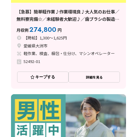
【急募】簡単軽作業♪作業環境良♪大人気のお仕事／
無料寮完備☆／未経験者大歓迎♪／歯ブラシの製造／
年齢層幅広く活躍中／愛媛県／2026年メーカー様直接
274,800
月収例
円
雇用実績有り
【時給】1,300～1,625円
愛媛県大洲市
軽作業、検査、梱包・仕分け、マシンオペレーター
52492-01
キープする
詳細を見る