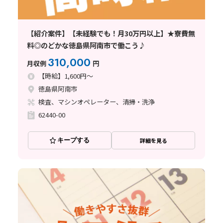
【紹介案件】【未経験でも！月30万円以上】★寮費無
料◎のどかな徳島県阿南市で働こう♪
310,000
月収例
円
【時給】1,600円～
徳島県阿南市
検査、マシンオペレーター、清掃・洗浄
62440-00
キープする
詳細を見る