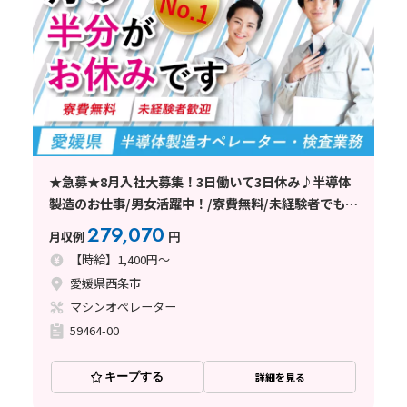
★急募★8月入社大募集！3日働いて3日休み♪半導体
製造のお仕事/男女活躍中！/寮費無料/未経験者でも安
心の丁寧な指導/西条市
279,070
月収例
円
【時給】1,400円～
愛媛県西条市
マシンオペレーター
59464-00
キープする
詳細を見る