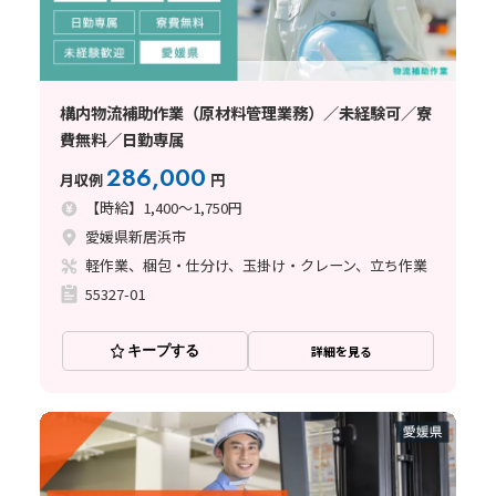
構内物流補助作業（原材料管理業務）／未経験可／寮
費無料／日勤専属
286,000
月収例
円
【時給】1,400～1,750円
愛媛県新居浜市
軽作業、梱包・仕分け、玉掛け・クレーン、立ち作業
55327-01
キープする
詳細を見る