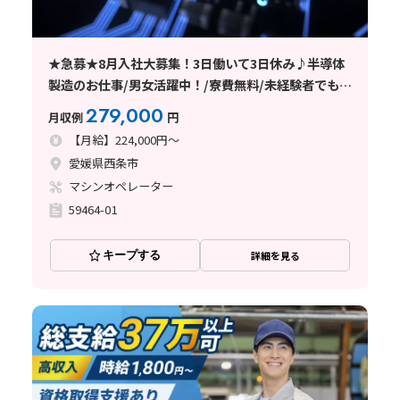
★急募★8月入社大募集！3日働いて3日休み♪半導体
製造のお仕事/男女活躍中！/寮費無料/未経験者でも安
心の丁寧な指導/西条市
279,000
月収例
円
【月給】224,000円～
愛媛県西条市
マシンオペレーター
59464-01
キープする
詳細を見る