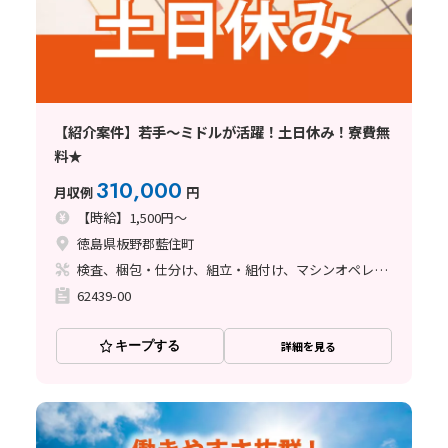
【紹介案件】若手～ミドルが活躍！土日休み！寮費無
料★
310,000
月収例
円
【時給】1,500円～
徳島県板野郡藍住町
検査、梱包・仕分け、組立・組付け、マシンオペレーター、玉掛け・クレーン
62439-00
キープする
詳細を見る