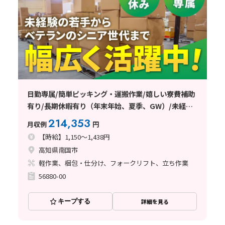
日勤専属/簡単ピッキング・運搬作業/嬉しい寮費補助
有り/長期休暇有り（年末年始、夏季、GW）/未経験
の若手からベテランのシニア世代まで幅広く活躍中◎
214,353
月収例
円
【時給】1,150～1,438円
高知県南国市
軽作業、梱包・仕分け、フォークリフト、立ち作業
56880-00
キープする
詳細を見る