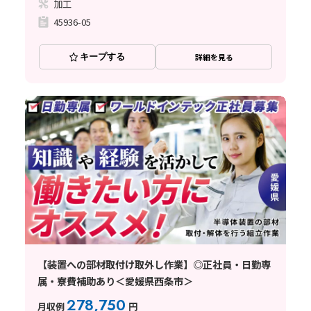
加工
45936-05
キープする
詳細を見る
【装置への部材取付け取外し作業】◎正社員・日勤専
属・寮費補助あり＜愛媛県西条市＞
278,750
月収例
円