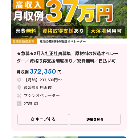
★急募★8月入社正社員募集／原材料の製造オペレー
ター／資格取得支援制度あり／寮費無料／日払い可
372,350
月収例
円
【月給】233,600円～
愛媛県新居浜市
マシンオペレーター
2785-03
キープする
詳細を見る