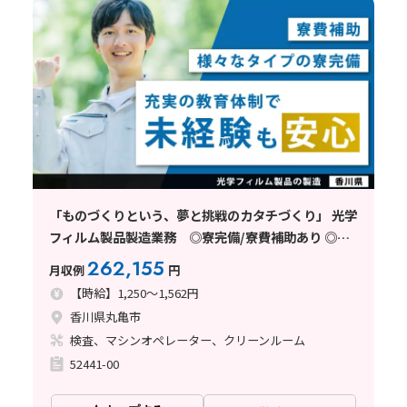
「ものづくりという、夢と挑戦のカタチづくり」 光学
フィルム製品製造業務 ◎寮完備/寮費補助あり ◎未
経験歓迎 ◎駅チカ 《香川県丸亀市》
262,155
月収例
円
【時給】1,250～1,562円
香川県丸亀市
検査、マシンオペレーター、クリーンルーム
52441-00