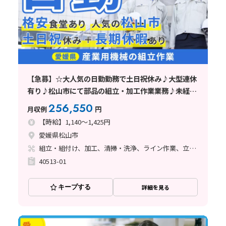
【急募】☆大人気の日勤勤務で土日祝休み♪大型連休
有り♪松山市にて部品の組立・加工作業業務♪未経験
者大歓迎！！地元通勤者大歓迎♪♪
256,550
月収例
円
【時給】1,140～1,425円
愛媛県松山市
組立・組付け、加工、清掃・洗浄、ライン作業、立ち作業
40513-01
キープする
詳細を見る