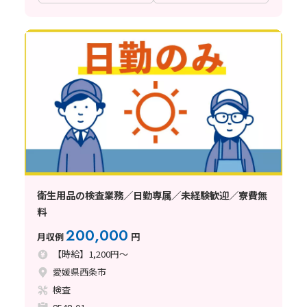
衛生用品の検査業務／日勤専属／未経験歓迎／寮費無
料
200,000
月収例
円
【時給】1,200円～
愛媛県西条市
検査