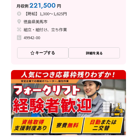
221,500
月収例
円
【時給】1,300～1,625円
徳島県美馬市
組立・組付け、立ち作業
49942-00
キープする
詳細を見る