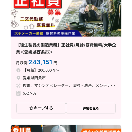
【衛生製品の製造業務】正社員/月給/寮費無料/大手企
業＜愛媛県西条市＞
243,151
月収例
円
【月給】200,000円～
愛媛県西条市
検査、マシンオペレーター、清掃・洗浄、メンテナンス・保全、ライン作業
6527-07
キープする
詳細を見る