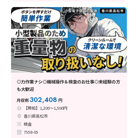
◎力作業ナシ◎機械操作＆検査のお仕事◎未経験の方
も大歓迎
302,408
月収例
円
【時給】1,200～1,500円
香川県高松市
検査
7558-05