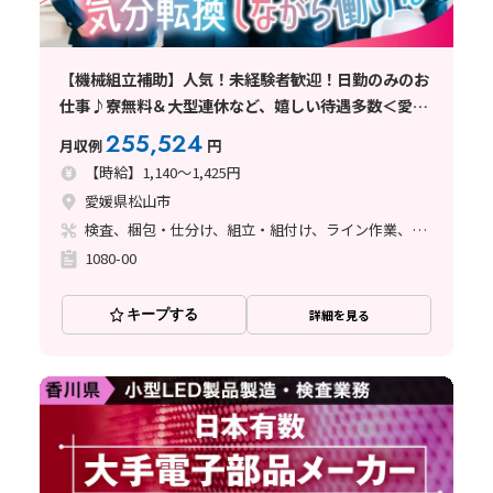
【機械組立補助】人気！未経験者歓迎！日勤のみのお
仕事♪寮無料＆大型連休など、嬉しい待遇多数＜愛媛
県松山市＞
255,524
月収例
円
【時給】1,140～1,425円
愛媛県松山市
検査、梱包・仕分け、組立・組付け、ライン作業、立ち作業
1080-00
キープする
詳細を見る