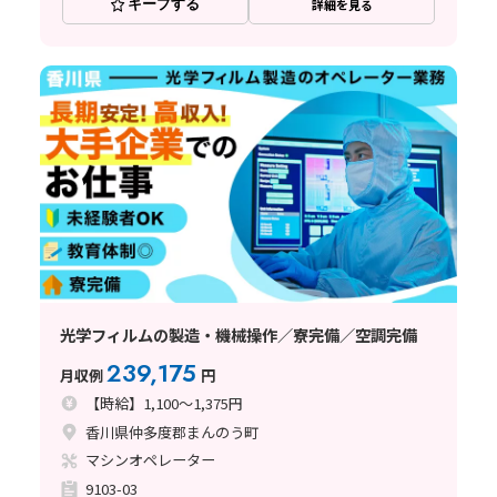
キープする
詳細を見る
光学フィルムの製造・機械操作／寮完備／空調完備
239,175
月収例
円
【時給】1,100～1,375円
香川県仲多度郡まんのう町
マシンオペレーター
9103-03