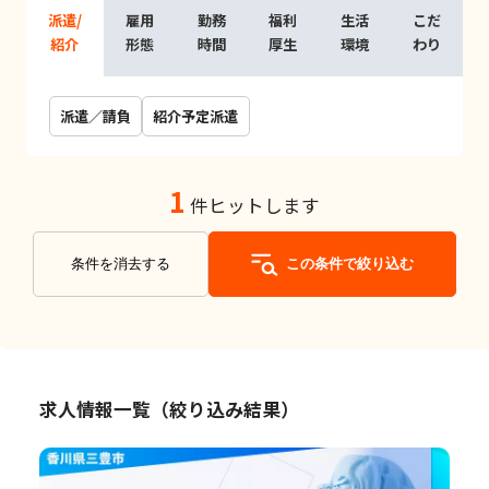
派遣/
雇用
勤務
福利
生活
こだ
紹介
形態
時間
厚生
環境
わり
派遣／請負
紹介予定派遣
1
件ヒットします
条件を消去する
この条件で絞り込む
求人情報一覧（絞り込み結果）