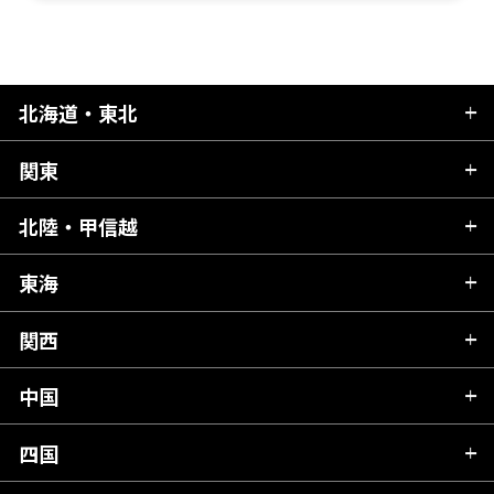
北海道・東北
関東
北海道
青森県
北陸・甲信越
茨城県
秋田県
栃木県
東海
新潟県
山形県
群馬県
富山県
関西
岐阜県
岩手県
埼玉県
石川県
静岡県
中国
滋賀県
宮城県
千葉県
福井県
愛知県
京都府
四国
広島県
福島県
東京都
山梨県
三重県