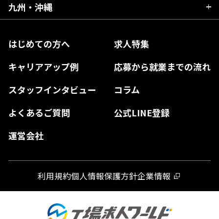
大阪府
岡山県
九州・沖縄
愛媛県
神奈川県
長野県
兵庫県
鳥取県
香川県
福岡県
はじめての方へ
求人特集
奈良県
島根県
高知県
佐賀県
キャリアアップ例
応募から就業までの流れ
和歌山県
山口県
徳島県
長崎県
スタッフインタビュー
コラム
大分県
よくあるご質問
公式LINE登録
熊本県
運営会社
宮崎県
鹿児島県
利用規約
個人情報保護方針
企業情報
沖縄県