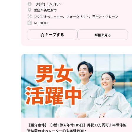
【時給】1,600円～
愛媛県新居浜市
マシンオペレーター、フォークリフト、玉掛け・クレーン
61078-00
キープする
詳細を見る
【紹介案件】【3勤3休★年休185日】月収27万円可♪半導体製
造装置のオペレーター◎未経験歓迎！