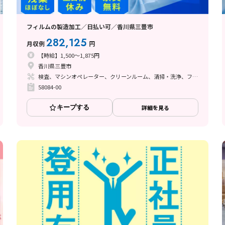
フィルムの製造加工／日払い可／香川県三豊市
282,125
月収例
円
【時給】1,500～1,875円
香川県三豊市
検査、マシンオペレーター、クリーンルーム、清掃・洗浄、フォークリフト、立ち作業
58084-00
キープする
詳細を見る