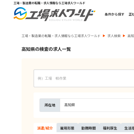
工場・製造業の転職・求人情報なら工場求人ワールド
条件から探す
正
工場・製造業の転職・求人情報なら工場求人ワールド
求人検索
高
高知県の検査の求人一覧
高知県
所在地
派遣/
紹介
雇用
形態
勤務
時間
福利
厚生
生活