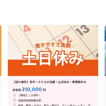
【紹介案件】若手～ミドルが活躍！土日休み！寮費無料★
310,000
月収例
円
【時給】1,500円～
徳島県板野郡藍住町
検査、梱包・仕分け、組立・組付け、マシンオペレーター、玉掛け・クレーン