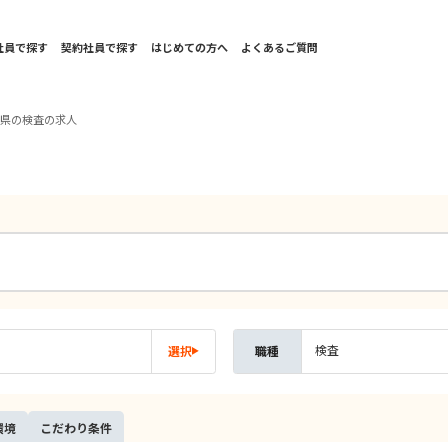
社員で探す
契約社員で探す
はじめての方へ
よくあるご質問
知県の検査の求人
検査
選択
職種
環境
こだ
わり
条件