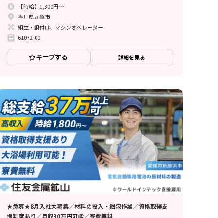
【時給】1,300円～
香川県丸亀市
組立・組付け、マシンオペレーター
61072-00
キープする
詳細を見る
★急募★8月入社大募集／材料の投入・梱包作業／資格取得支
援制度あり／月収30万円可能／寮費無料