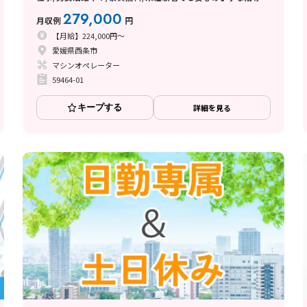
西条市
279,000
月収例
円
【月給】224,000円～
愛媛県西条市
マシンオペレーター
59464-01
キープする
詳細を見る