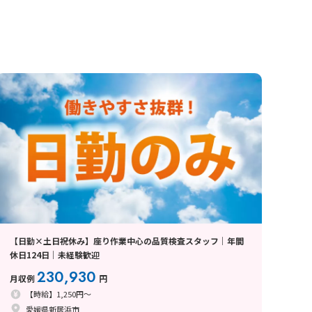
【日勤×土日祝休み】座り作業中心の品質検査スタッフ｜年間
休日124日｜未経験歓迎
230,930
月収例
円
【時給】1,250円～
愛媛県新居浜市