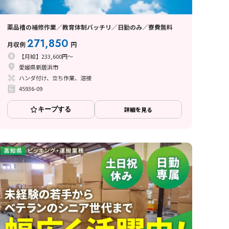
薬品槽の補修作業／教育体制バッチリ／日勤のみ／寮費無料
271,850
月収例
円
【月給】233,600円～
愛媛県新居浜市
ハンダ付け、立ち作業、溶接
45936-09
キープする
詳細を見る