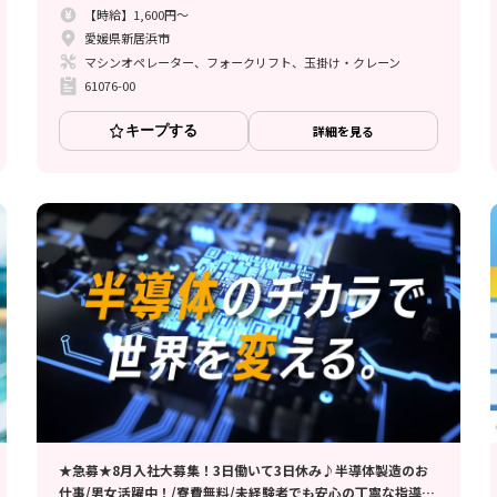
【時給】1,600円～
愛媛県新居浜市
マシンオペレーター、フォークリフト、玉掛け・クレーン
61076-00
キープする
詳細を見る
★急募★8月入社大募集！3日働いて3日休み♪半導体製造のお
仕事/男女活躍中！/寮費無料/未経験者でも安心の丁寧な指導/