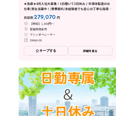
★急募★8月入社大募集！3日働いて3日休み♪半導体製造のお
仕事/男女活躍中！/寮費無料/未経験者でも安心の丁寧な指導/
西条市
279,070
月収例
円
【時給】1,400円～
愛媛県西条市
マシンオペレーター
59464-00
キープする
詳細を見る