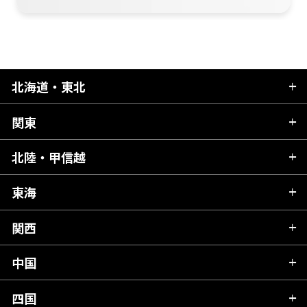
北海道・東北
関東
北海道
青森県
北陸・甲信越
茨城県
秋田県
栃木県
東海
新潟県
山形県
群馬県
富山県
関西
岐阜県
岩手県
埼玉県
石川県
静岡県
中国
滋賀県
宮城県
千葉県
福井県
愛知県
京都府
四国
広島県