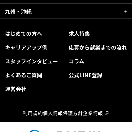
福島県
東京都
山梨県
三重県
大阪府
岡山県
九州・沖縄
愛媛県
神奈川県
長野県
兵庫県
鳥取県
香川県
福岡県
はじめての方へ
求人特集
奈良県
島根県
高知県
佐賀県
キャリアアップ例
応募から就業までの流れ
和歌山県
山口県
徳島県
長崎県
スタッフインタビュー
コラム
大分県
よくあるご質問
公式LINE登録
熊本県
運営会社
宮崎県
鹿児島県
利用規約
個人情報保護方針
企業情報
沖縄県