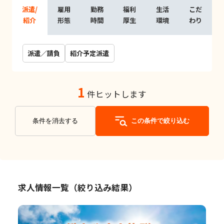
派遣/
雇用
勤務
福利
生活
こだ
紹介
形態
時間
厚生
環境
わり
派遣／請負
紹介予定派遣
1
件ヒットします
条件を消去する
この条件で絞り込む
求人情報一覧（絞り込み結果）