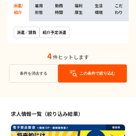
派遣/
雇用
勤務
福利
生活
こだ
紹介
形態
時間
厚生
環境
わり
派遣／請負
紹介予定派遣
4
件ヒットします
条件を消去する
この条件で絞り込む
求人情報一覧（絞り込み結果）