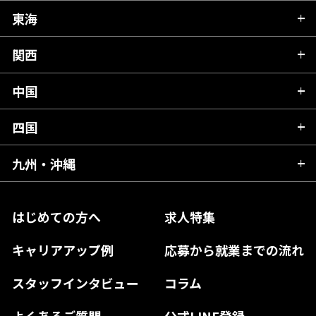
秋田県
栃木県
東海
新潟県
山形県
群馬県
富山県
関西
岐阜県
岩手県
埼玉県
石川県
静岡県
中国
滋賀県
宮城県
千葉県
福井県
愛知県
京都府
四国
広島県
福島県
東京都
山梨県
三重県
大阪府
岡山県
九州・沖縄
愛媛県
神奈川県
長野県
兵庫県
鳥取県
香川県
福岡県
はじめての方へ
求人特集
奈良県
島根県
高知県
佐賀県
キャリアアップ例
応募から就業までの流れ
和歌山県
山口県
徳島県
長崎県
スタッフインタビュー
コラム
大分県
よくあるご質問
公式LINE登録