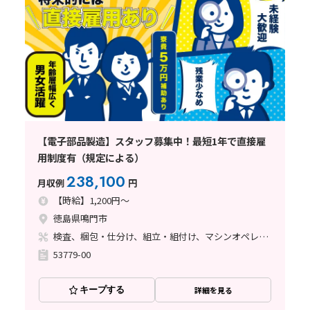
【電子部品製造】スタッフ募集中！最短1年で直接雇
用制度有（規定による）
238,100
月収例
円
【時給】1,200円～
徳島県鳴門市
検査、梱包・仕分け、組立・組付け、マシンオペレーター、立ち作業
53779-00
キープする
詳細を見る