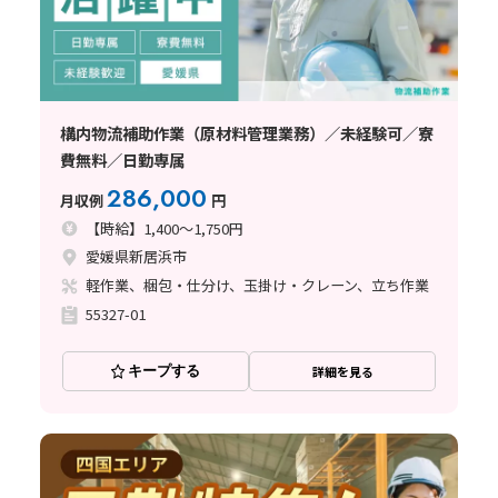
構内物流補助作業（原材料管理業務）／未経験可／寮
費無料／日勤専属
286,000
月収例
円
【時給】1,400～1,750円
愛媛県新居浜市
軽作業、梱包・仕分け、玉掛け・クレーン、立ち作業
55327-01
キープする
詳細を見る