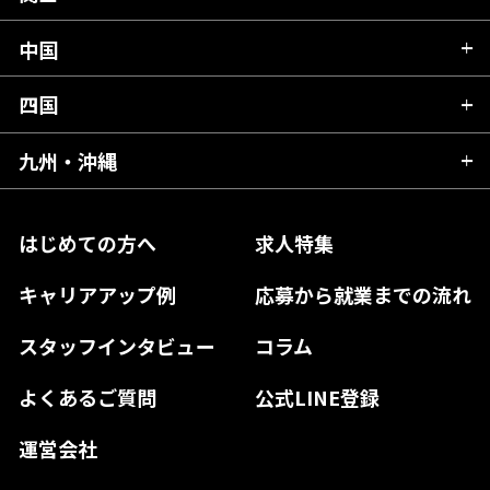
岩手県
埼玉県
石川県
静岡県
中国
滋賀県
宮城県
千葉県
福井県
愛知県
京都府
四国
広島県
福島県
東京都
山梨県
三重県
大阪府
岡山県
九州・沖縄
愛媛県
神奈川県
長野県
兵庫県
鳥取県
香川県
福岡県
はじめての方へ
求人特集
奈良県
島根県
高知県
佐賀県
キャリアアップ例
応募から就業までの流れ
和歌山県
山口県
徳島県
長崎県
スタッフインタビュー
コラム
大分県
よくあるご質問
公式LINE登録
熊本県
運営会社
宮崎県