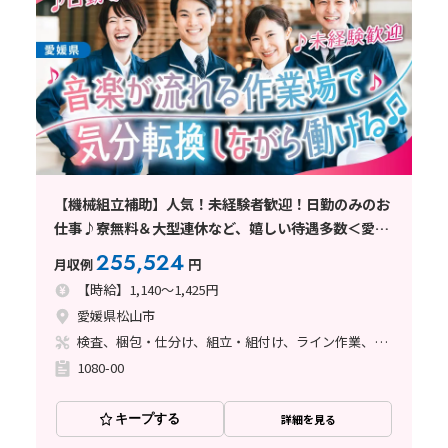
【機械組立補助】人気！未経験者歓迎！日勤のみのお
仕事♪寮無料＆大型連休など、嬉しい待遇多数＜愛媛
県松山市＞
255,524
月収例
円
【時給】1,140～1,425円
愛媛県松山市
検査、梱包・仕分け、組立・組付け、ライン作業、立ち作業
1080-00
キープする
詳細を見る