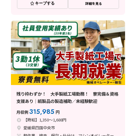
キープする
詳細を見る
残り枠わずか！ 大手製紙工場勤務！ 寮完備＆資格
支援あり｜紙製品の製造補助／未経験歓迎
315,985
月収例
円
【時給】1,350～1,688円
愛媛県四国中央市
軽作業、検査、梱包・仕分け、マシンオペレーター