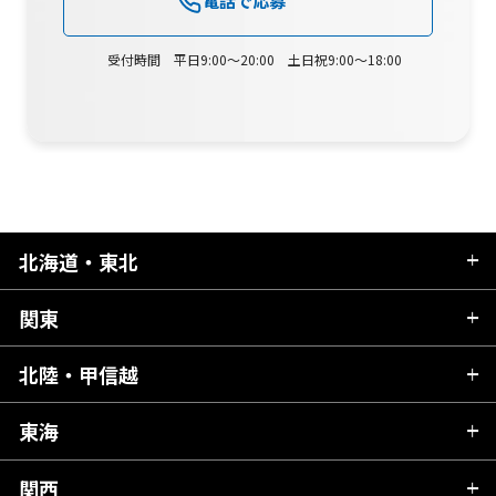
受付時間 平日9:00～20:00 土日祝9:00～18:00
北海道・東北
関東
北海道
青森県
北陸・甲信越
茨城県
秋田県
栃木県
東海
新潟県
山形県
群馬県
富山県
関西
岐阜県