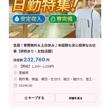
急募！寮費無料＆土日休み♪未経験も安心簡単なお仕
事【研修あり・女性活躍】
232,760
月収例
円
【時給】1,150～1,500円
愛媛県
軽作業、検査、梱包・仕分け、組立・組付け、加工、マシンオペレーター、クリーンルーム、清掃・洗浄、ライン作業、立ち作業
50194-00
キープする
詳細を見る