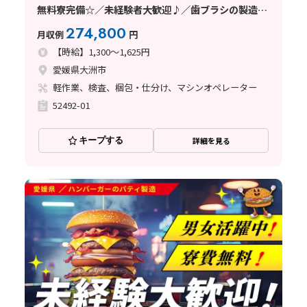
無料寮完備☆／未経験者大歓迎♪／歯ブラシの製造／
年齢層幅広く活躍中／愛媛県／2026年メーカー様直接
274,800
月収例
円
雇用実績有り
【時給】1,300～1,625円
愛媛県大洲市
軽作業、検査、梱包・仕分け、マシンオペレーター
52492-01
キープする
詳細を見る