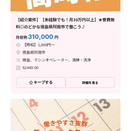
【紹介案件】【未経験でも！月30万円以上】★寮費無
料◎のどかな徳島県阿南市で働こう♪
310,000
月収例
円
【時給】1,600円～
徳島県阿南市
検査、マシンオペレーター、清掃・洗浄
62440-00
キープする
詳細を見る