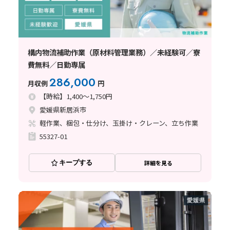
構内物流補助作業（原材料管理業務）／未経験可／寮
費無料／日勤専属
286,000
月収例
円
【時給】1,400～1,750円
愛媛県新居浜市
軽作業、梱包・仕分け、玉掛け・クレーン、立ち作業
55327-01
キープする
詳細を見る