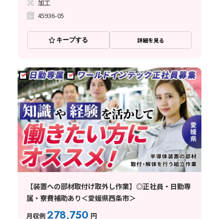
加工
45936-05
キープする
詳細を見る
【装置への部材取付け取外し作業】◎正社員・日勤専
属・寮費補助あり＜愛媛県西条市＞
278,750
月収例
円