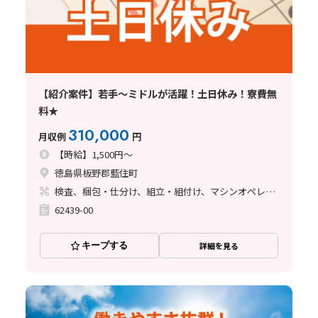
【紹介案件】若手～ミドルが活躍！土日休み！寮費無
料★
310,000
月収例
円
【時給】1,500円～
徳島県板野郡藍住町
検査、梱包・仕分け、組立・組付け、マシンオペレーター、玉掛け・クレーン
62439-00
キープする
詳細を見る