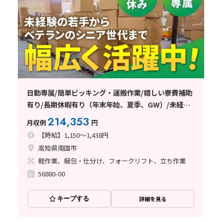
日勤専属/簡単ピッキング・運搬作業/嬉しい寮費補助
有り/長期休暇有り（年末年始、夏季、GW）/未経験
の若手からベテランのシニア世代まで幅広く活躍中◎
214,353
月収例
円
【時給】1,150～1,438円
高知県南国市
軽作業、梱包・仕分け、フォークリフト、立ち作業
56880-00
キープする
詳細を見る