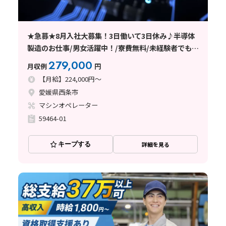
★急募★8月入社大募集！3日働いて3日休み♪半導体
製造のお仕事/男女活躍中！/寮費無料/未経験者でも安
心の丁寧な指導/西条市
279,000
月収例
円
【月給】224,000円～
愛媛県西条市
マシンオペレーター
59464-01
キープする
詳細を見る