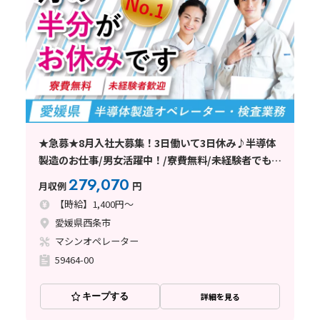
★急募★8月入社大募集！3日働いて3日休み♪半導体
製造のお仕事/男女活躍中！/寮費無料/未経験者でも安
心の丁寧な指導/西条市
279,070
月収例
円
【時給】1,400円～
愛媛県西条市
マシンオペレーター
59464-00
キープする
詳細を見る