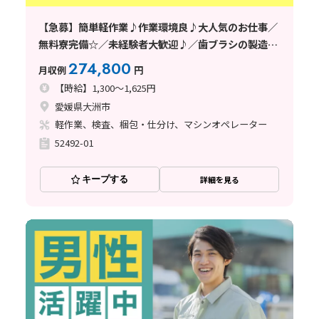
【急募】簡単軽作業♪作業環境良♪大人気のお仕事／
無料寮完備☆／未経験者大歓迎♪／歯ブラシの製造／
年齢層幅広く活躍中／愛媛県／2026年メーカー様直接
274,800
月収例
円
雇用実績有り
【時給】1,300～1,625円
愛媛県大洲市
軽作業、検査、梱包・仕分け、マシンオペレーター
52492-01
キープする
詳細を見る