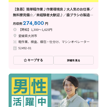
【急募】簡単軽作業♪作業環境良♪大人気のお仕事／
無料寮完備☆／未経験者大歓迎♪／歯ブラシの製造／
年齢層幅広く活躍中／愛媛県／2026年メーカー様直接
274,800
月収例
円
雇用実績有り
【時給】1,300～1,625円
愛媛県大洲市
軽作業、検査、梱包・仕分け、マシンオペレーター
52492-01
キープする
詳細を見る