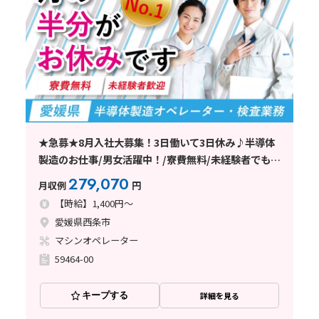
★急募★8月入社大募集！3日働いて3日休み♪半導体
製造のお仕事/男女活躍中！/寮費無料/未経験者でも安
心の丁寧な指導/西条市
279,070
月収例
円
【時給】1,400円～
愛媛県西条市
マシンオペレーター
59464-00
キープする
詳細を見る