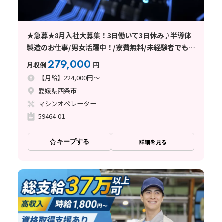
★急募★8月入社大募集！3日働いて3日休み♪半導体
製造のお仕事/男女活躍中！/寮費無料/未経験者でも安
心の丁寧な指導/西条市
279,000
月収例
円
【月給】224,000円～
愛媛県西条市
マシンオペレーター
59464-01
キープする
詳細を見る