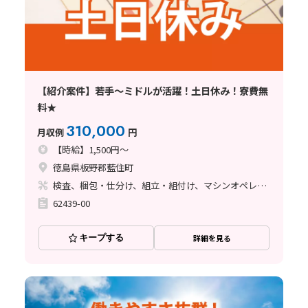
【紹介案件】若手～ミドルが活躍！土日休み！寮費無
料★
310,000
月収例
円
【時給】1,500円～
徳島県板野郡藍住町
検査、梱包・仕分け、組立・組付け、マシンオペレーター、玉掛け・クレーン
62439-00
キープする
詳細を見る