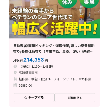
日勤専属/簡単ピッキング・運搬作業/嬉しい寮費補助
有り/長期休暇有り（年末年始、夏季、GW）/未経験
の若手からベテランのシニア世代まで幅広く活躍中◎
214,353
月収例
円
【時給】1,150～1,438円
高知県南国市
軽作業、梱包・仕分け、フォークリフト、立ち作業
56880-00
キープする
詳細を見る