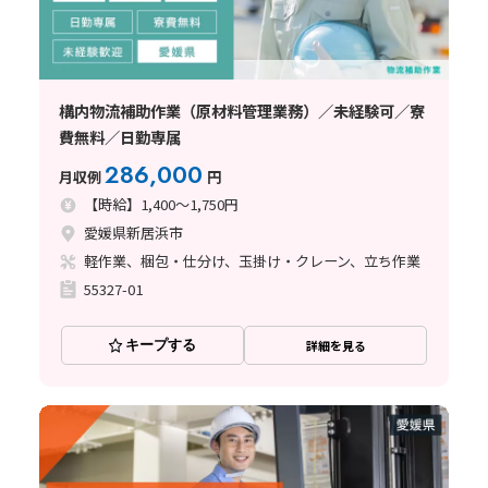
構内物流補助作業（原材料管理業務）／未経験可／寮
費無料／日勤専属
286,000
月収例
円
【時給】1,400～1,750円
愛媛県新居浜市
軽作業、梱包・仕分け、玉掛け・クレーン、立ち作業
55327-01
キープする
詳細を見る