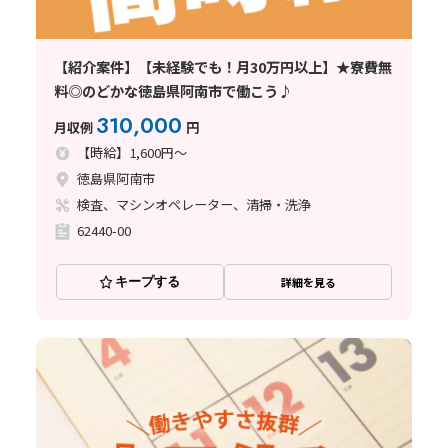
【紹介案件】【未経験でも！月30万円以上】★寮費無
料◎のどかな徳島県阿南市で働こう♪
310,000
月収例
円
【時給】1,600円～
徳島県阿南市
検査、マシンオペレーター、清掃・洗浄
62440-00
キープする
詳細を見る