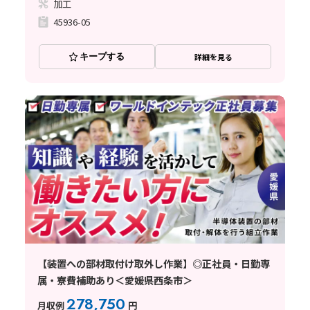
加工
45936-05
キープする
詳細を見る
【装置への部材取付け取外し作業】◎正社員・日勤専
属・寮費補助あり＜愛媛県西条市＞
278,750
月収例
円