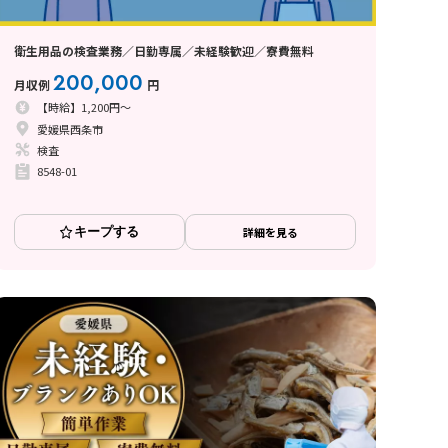
衛生用品の検査業務／日勤専属／未経験歓迎／寮費無料
200,000
月収例
円
【時給】1,200円～
愛媛県西条市
検査
8548-01
キープする
詳細を見る