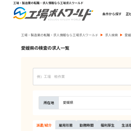
工場・製造業の転職・求人情報なら工場求人ワールド
条件から探す
正
工場・製造業の転職・求人情報なら工場求人ワールド
求人検索
愛
愛媛県の検査の求人一覧
愛媛県
所在地
派遣/
紹介
雇用
形態
勤務
時間
福利
厚生
生活