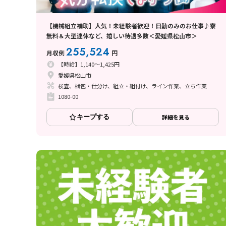
【機械組立補助】人気！未経験者歓迎！日勤のみのお仕事♪寮
無料＆大型連休など、嬉しい待遇多数＜愛媛県松山市＞
255,524
月収例
円
【時給】1,140～1,425円
愛媛県松山市
検査、梱包・仕分け、組立・組付け、ライン作業、立ち作業
1080-00
キープする
詳細を見る