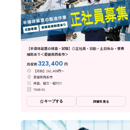
【半導体装置の検査・試験】◎正社員・日勤・土日休み・寮費
補助あり＜愛媛県西条市＞
323,400
月収例
円
【月給】262,400円～
愛媛県西条市
検査、組立・組付け
7648-01
キープする
詳細を見る