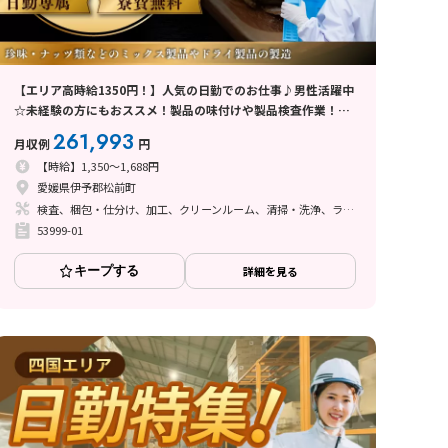
【エリア高時給1350円！】人気の日勤でのお仕事♪男性活躍中
☆未経験の方にもおススメ！製品の味付けや製品検査作業！寮
費無料！
261,993
月収例
円
【時給】1,350～1,688円
愛媛県伊予郡松前町
検査、梱包・仕分け、加工、クリーンルーム、清掃・洗浄、ライン作業
53999-01
キープする
詳細を見る