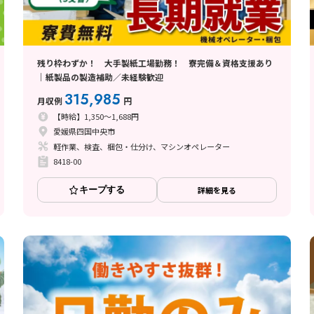
残り枠わずか！ 大手製紙工場勤務！ 寮完備＆資格支援あり
｜紙製品の製造補助／未経験歓迎
315,985
月収例
円
【時給】1,350～1,688円
愛媛県四国中央市
軽作業、検査、梱包・仕分け、マシンオペレーター
8418-00
キープする
詳細を見る