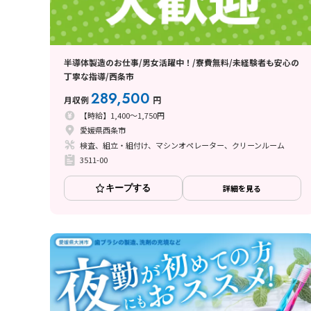
半導体製造のお仕事/男女活躍中！/寮費無料/未経験者も安心の
丁寧な指導/西条市
289,500
月収例
円
【時給】1,400～1,750円
愛媛県西条市
検査、組立・組付け、マシンオペレーター、クリーンルーム
3511-00
キープする
詳細を見る