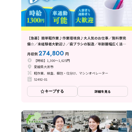
【急募】簡単軽作業♪作業環境良♪大人気のお仕事／無料寮完
備☆／未経験者大歓迎♪／歯ブラシの製造／年齢層幅広く活躍
中／愛媛県／2026年メーカー様直接雇用実績有り
274,800
月収例
円
【時給】1,300～1,625円
愛媛県大洲市
軽作業、検査、梱包・仕分け、マシンオペレーター
52492-01
キープする
詳細を見る