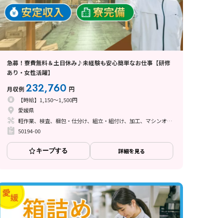
急募！寮費無料＆土日休み♪未経験も安心簡単なお仕事【研修
あり・女性活躍】
232,760
月収例
円
【時給】1,150～1,500円
愛媛県
軽作業、検査、梱包・仕分け、組立・組付け、加工、マシンオペレーター、クリーンルーム、清掃・洗浄、ライン作業、立ち作業
50194-00
キープする
詳細を見る