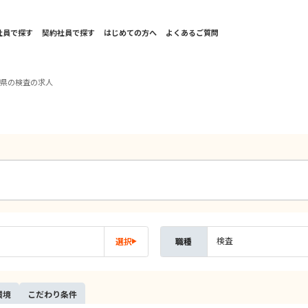
社員で探す
契約社員で探す
はじめての方へ
よくあるご質問
媛県の検査の求人
検査
選択
職種
環境
こだ
わり
条件