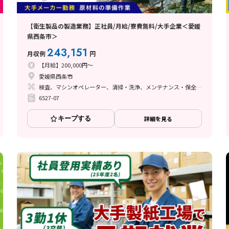
【衛生製品の製造業務】正社員/月給/寮費無料/大手企業＜愛媛
県西条市＞
243,151
月収例
円
【月給】200,000円～
愛媛県西条市
検査、マシンオペレーター、清掃・洗浄、メンテナンス・保全、ライン作業
6527-07
キープする
詳細を見る