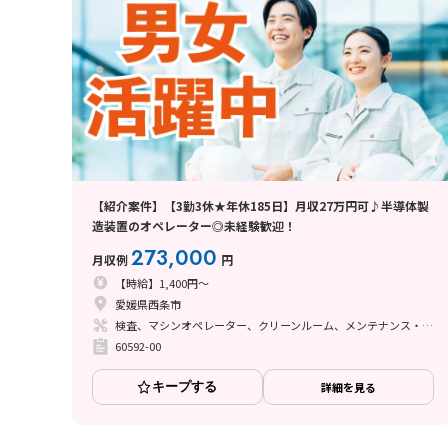
【紹介案件】【3勤3休★年休185日】月収27万円可♪半導体製
造装置のオペレーター◎未経験歓迎！
273,000
月収例
円
【時給】1,400円～
愛媛県西条市
検査、マシンオペレーター、クリーンルーム、メンテナンス・保全
60592-00
キープする
詳細を見る