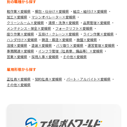
別の職種から探す
軽作業×愛媛県
梱包・仕分け×愛媛県
組立・組付け×愛媛県
加工×愛媛県
マシンオペレーター×愛媛県
クリーンルーム×愛媛県
清掃・洗浄×愛媛県
品質管理×愛媛県
メンテナンス・保全×愛媛県
フォークリフト×愛媛県
座り作業×愛媛県
玉掛け・クレーン×愛媛県
ライン作業×愛媛県
ハンダ付け×愛媛県
鋳造・鍛造×愛媛県
施盤×愛媛県
溶接×愛媛県
塗装×愛媛県
バリ取り×愛媛県
運営管理×愛媛県
事務関連×愛媛県
インフラ管理（社員寮、備品等）×愛媛県
営業×愛媛県
採用人事×愛媛県
その他×愛媛県
雇用形態から探す
正社員×愛媛県
契約社員×愛媛県
パート・アルバイト×愛媛県
その他×愛媛県