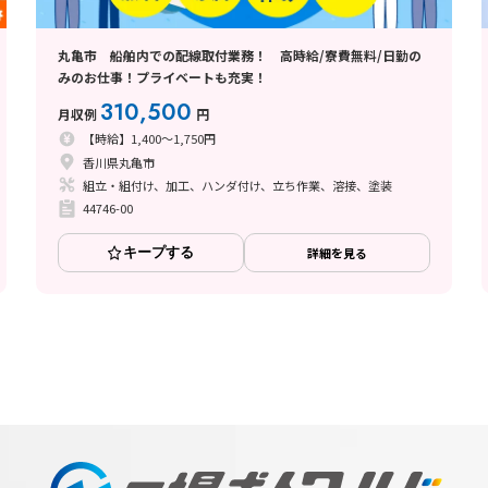
丸亀市 船舶内での配線取付業務！ 高時給/寮費無料/日勤の
みのお仕事！プライベートも充実！
310,500
月収例
円
【時給】1,400～1,750円
香川県丸亀市
組立・組付け、加工、ハンダ付け、立ち作業、溶接、塗装
44746-00
キープする
詳細を見る