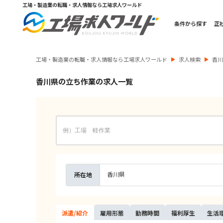
工場・製造業の転職・求人情報なら工場求人ワールド
条件から探す
正
工場・製造業の転職・求人情報なら工場求人ワールド
求人検索
香
香川県の立ち作業の求人一覧
香川県
所在地
派遣/
紹介
雇用
形態
勤務
時間
福利
厚生
生活