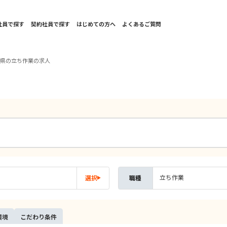
社員で探す
契約社員で探す
はじめての方へ
よくあるご質問
川県の立ち作業の求人
立ち作業
選択
職種
環境
こだ
わり
条件