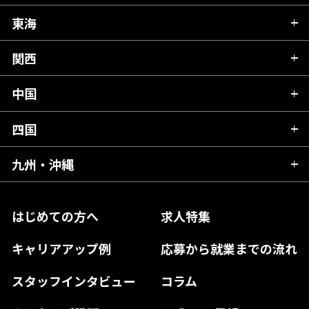
秋田県
栃木県
東海
新潟県
山形県
群馬県
富山県
関西
岐阜県
岩手県
埼玉県
石川県
静岡県
中国
滋賀県
宮城県
千葉県
福井県
愛知県
京都府
四国
広島県
福島県
東京都
山梨県
三重県
大阪府
岡山県
九州・沖縄
愛媛県
神奈川県
長野県
兵庫県
鳥取県
香川県
福岡県
はじめての方へ
求人特集
奈良県
島根県
高知県
佐賀県
キャリアアップ例
応募から就業までの流れ
和歌山県
山口県
徳島県
長崎県
スタッフインタビュー
コラム
大分県