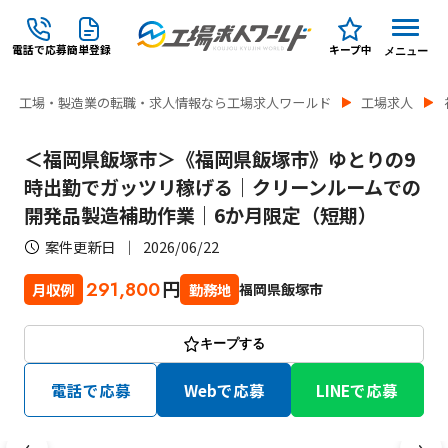
電話で応募
簡単登録
キープ中
メニュー
工場・製造業の転職・求人情報なら工場求人ワールド
工場求人
＜福岡県飯塚市＞《福岡県飯塚市》ゆとりの9
時出勤でガッツリ稼げる｜クリーンルームでの
開発品製造補助作業｜6か月限定（短期）
案件更新日
2026/06/22
円
291,800
福岡県飯塚市
月収例
勤務地
キープする
電話で応募
Webで応募
LINEで応募