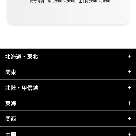
受付時間 平日9:00～20:00 土日祝9:00～18:00
北海道・東北
関東
北海道
青森県
北陸・甲信越
茨城県
秋田県
栃木県
東海
新潟県
山形県
群馬県
富山県
関西
岐阜県
岩手県
埼玉県
石川県
静岡県
中国
滋賀県