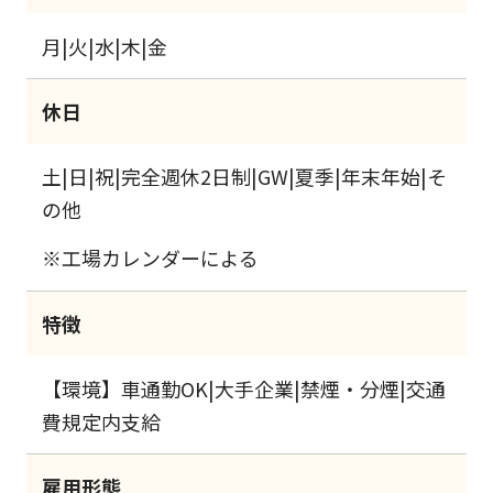
月|火|水|木|金
休日
土|日|祝|完全週休2日制|GW|夏季|年末年始|そ
の他
※工場カレンダーによる
特徴
【環境】車通勤OK|大手企業|禁煙・分煙|交通
費規定内支給
雇用形態