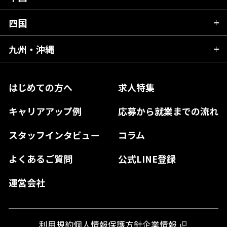
宮城県
千葉県
福井県
愛知県
京都府
四国
広島県
福島県
東京都
山梨県
三重県
大阪府
岡山県
九州・沖縄
愛媛県
神奈川県
長野県
兵庫県
鳥取県
香川県
福岡県
はじめての方へ
求人特集
奈良県
島根県
高知県
佐賀県
キャリアアップ例
応募から就業までの流れ
和歌山県
山口県
徳島県
長崎県
スタッフインタビュー
コラム
大分県
よくあるご質問
公式LINE登録
熊本県
運営会社
宮崎県
鹿児島県
利用規約
個人情報保護方針
企業情報