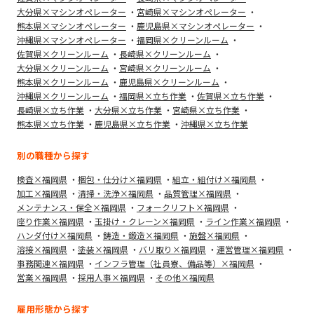
大分県×マシンオペレーター
宮崎県×マシンオペレーター
熊本県×マシンオペレーター
鹿児島県×マシンオペレーター
沖縄県×マシンオペレーター
福岡県×クリーンルーム
佐賀県×クリーンルーム
長崎県×クリーンルーム
大分県×クリーンルーム
宮崎県×クリーンルーム
熊本県×クリーンルーム
鹿児島県×クリーンルーム
沖縄県×クリーンルーム
福岡県×立ち作業
佐賀県×立ち作業
長崎県×立ち作業
大分県×立ち作業
宮崎県×立ち作業
熊本県×立ち作業
鹿児島県×立ち作業
沖縄県×立ち作業
別の職種から探す
検査×福岡県
梱包・仕分け×福岡県
組立・組付け×福岡県
加工×福岡県
清掃・洗浄×福岡県
品質管理×福岡県
メンテナンス・保全×福岡県
フォークリフト×福岡県
座り作業×福岡県
玉掛け・クレーン×福岡県
ライン作業×福岡県
ハンダ付け×福岡県
鋳造・鍛造×福岡県
施盤×福岡県
溶接×福岡県
塗装×福岡県
バリ取り×福岡県
運営管理×福岡県
事務関連×福岡県
インフラ管理（社員寮、備品等）×福岡県
営業×福岡県
採用人事×福岡県
その他×福岡県
雇用形態から探す