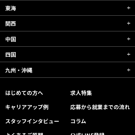
秋田県
栃木県
東海
新潟県
山形県
群馬県
富山県
関西
岐阜県
岩手県
埼玉県
石川県
静岡県
中国
滋賀県
宮城県
千葉県
福井県
愛知県
京都府
四国
広島県
福島県
東京都
山梨県
三重県
大阪府
岡山県
九州・沖縄
愛媛県
神奈川県
長野県
兵庫県
鳥取県
香川県
福岡県
はじめての方へ
求人特集
奈良県
島根県
高知県
佐賀県
キャリアアップ例
応募から就業までの流れ
和歌山県
山口県
徳島県
長崎県
スタッフインタビュー
コラム
大分県
よくあるご質問
公式LINE登録