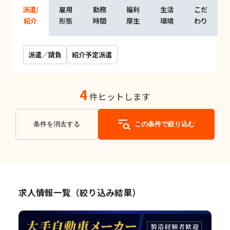
派遣/
雇用
勤務
福利
生活
こだ
紹介
形態
時間
厚生
環境
わり
派遣／請負
紹介予定派遣
4
件ヒットします
条件を消去する
この条件で絞り込む
求人情報一覧（絞り込み結果）