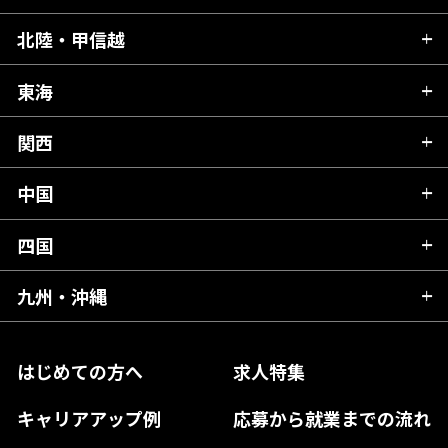
青森県
北陸・甲信越
茨城県
秋田県
栃木県
東海
新潟県
山形県
群馬県
富山県
関西
岐阜県
岩手県
埼玉県
石川県
静岡県
中国
滋賀県
宮城県
千葉県
福井県
愛知県
京都府
四国
広島県
福島県
東京都
山梨県
三重県
大阪府
岡山県
九州・沖縄
愛媛県
神奈川県
長野県
兵庫県
鳥取県
香川県
福岡県
はじめての方へ
求人特集
奈良県
島根県
高知県
佐賀県
キャリアアップ例
応募から就業までの流れ
和歌山県
山口県
徳島県
長崎県