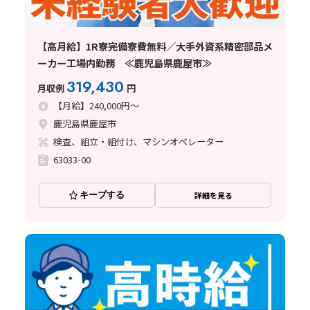
【高月給】1R寮完備寮費無料／大手外資系精密部品メ
ーカー工場内勤務 ≪鹿児島県鹿屋市≫
319,430
月収例
円
【月給】240,000円～
鹿児島県鹿屋市
検査、組立・組付け、マシンオペレーター
63033-00
キープする
詳細を見る