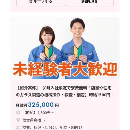
キープする
詳細を見る
【紹介案件】【8月入社限定で寮費無料！店舗や住宅
のガラス製造の機械操作・検査・梱包】時給1500円/2
交替/佐賀県鳥栖市曽根崎町/土日休み/未経験から月収
325,000
月収例
円
例32.5万円以上可能◎8月中旬入社
【時給】1,500円～
佐賀県鳥栖市
検査、梱包・仕分け、組立・組付け