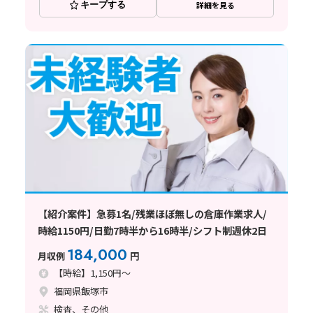
キープする
詳細を見る
【紹介案件】急募1名/残業ほぼ無しの倉庫作業求人/
時給1150円/日勤7時半から16時半/シフト制週休2日
184,000
月収例
円
【時給】1,150円～
福岡県飯塚市
検査、その他