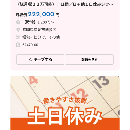
（総月収２２万可能）／日勤／日＋他１日休みシフト
／未経験者活躍中
222,000
月収例
円
【時給】1,200円～
福岡県福岡市博多区
梱包・仕分け、その他
62470-00
キープする
詳細を見る