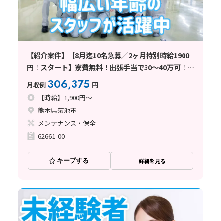
【紹介案件】【8月迄10名急募／2ヶ月特別時給1900
円！スタート】寮費無料！出張手当で30～40万可！英
語不要
306,375
月収例
円
【時給】1,900円～
熊本県菊池市
メンテナンス・保全
62661-00
キープする
詳細を見る