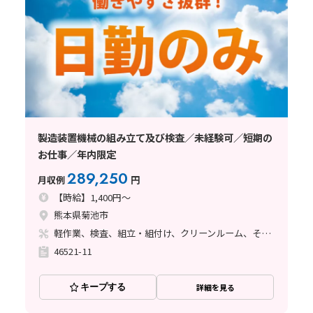
製造装置機械の組み立て及び検査／未経験可／短期の
お仕事／年内限定
289,250
月収例
円
【時給】1,400円～
熊本県菊池市
軽作業、検査、組立・組付け、クリーンルーム、その他
46521-11
キープする
詳細を見る