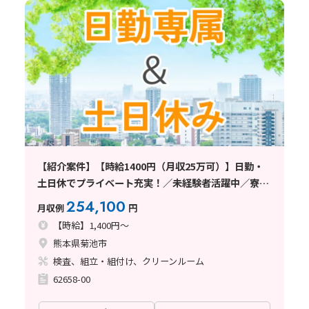
【紹介案件】【時給1400円（月収25万可）】日勤・
土日休でプライベート充実！／未経験者活躍中／寮手
配可能求人
254,100
月収例
円
【時給】1,400円～
熊本県菊池市
検査、組立・組付け、クリーンルーム
62658-00