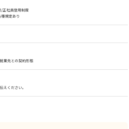
)
度/正社員登用制度
各種規定あり
就業先との契約形態
伝えください。