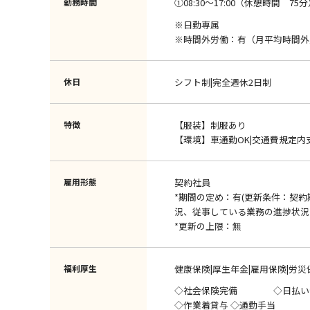
勤務時間
①08:30～17:00（休憩時間 75
※日勤専属
※時間外労働：有（月平均時間外
休日
シフト制|完全週休2日制
特徴
【服装】制服あり
【環境】車通勤OK|交通費規定内
雇用形態
契約社員
*期間の定め：有(更新条件：契
況、従事している業務の進捗状況
*更新の上限：無
福利厚生
健康保険|厚生年金|雇用保険|労災
◇社会保険完備 ◇日払い
◇作業着貸与 ◇通勤手当