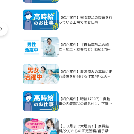
【紹介案件】樹脂製品の製造を行
っている工場でのお仕事
【紹介案件】【自動車部品の組
立・加工・検査など】時給1700
円/2交替/静岡県富士市今泉/5勤2
休または4勤2休/土日休みまたは
シフト制/未経験歓迎/無期雇用派
遣/月収例40.3万円以上
【紹介案件】塗装済みの車体に走
行装置を組付ける作業/男女活躍
中★賞与有！
【紹介案件】時給1700円！自動
車の内装部品の組み付け、下廻り
部品等を組み付ける作業！男性活
躍中★
【１０月まで大増員！】寮費無
料/夕方からの固定勤務/岩手県釜