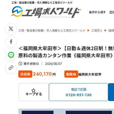
工場・製造業の転職・求人情報なら工場求人ワールド
条件から探す
正
工場・製造業の転職・求人情報なら工場求人ワールド
工場求人
福
＜福岡県大牟田市＞【日勤＆週休2日制！無
原料の製造カンタン作業《福岡県大牟田市
2026/08/07
案件更新日
240,170
福岡県大牟田市
月収例
勤務地
円
電話で応募
0120-951-130
キープする