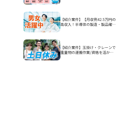
石市/部品加工・表面処理
【紹介案件】【月収例42.5万円の
高収入！半導体の製造・製品確
認】高時給1900円/2交替/三重県
四日市市山之一色町/4勤2休のシ
フト制/即入寮OKの寮完備/研修
期間あり/クリーンルーム/男女活
【紹介案件】玉掛け・クレーンで
躍
重量物の運搬作業/資格を活かし
てガッツリ稼ぎたい方におすすめ
です◎