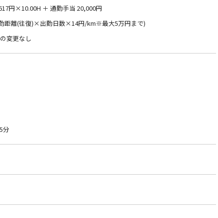
17円×10.00H ＋ 通勤手当 20,000円
通勤距離(往復)×出勤日数×14円/km※最大5万円まで)
件の変更なし
5分