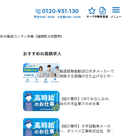
0120-951-130
キープ中
簡単登録
平日9:00～20:00 土日祝9:00～18:00
メニュー
原料の製造カンタン作業《福岡県大牟田市》
おすすめの高額求人
製造経験者歓迎◎大手メーカーで
挑戦する設備の立ち上げなどの生
産技術
【紹介案件】CMでおなじみの、
あの大手企業でのお仕事
【紹介案件】大手自動車メーカ
ー、ダイハツ工業株式会社 京都
（大山崎）工場でのお仕事