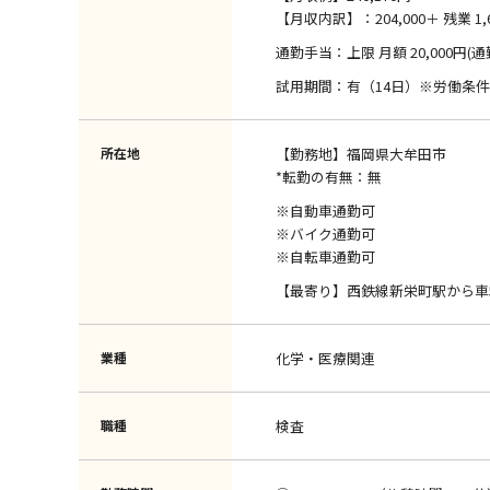
【月収内訳】：204,000＋ 残業 1,6
通勤手当：上限 月額 20,000円(
試用期間：有（14日）※労働条
所在地
【勤務地】福岡県大牟田市
*転勤の有無：無
※自動車通勤可
※バイク通勤可
※自転車通勤可
【最寄り】西鉄線新栄町駅から車
業種
化学・医療関連
職種
検査