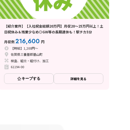
【紹介案件】【入社祝金総額20万円】月収20～25万円以上！土
日祝休み＆残業少なめ◎GW等の長期連休も！駅チカ5分
216,600
月収例
円
【時給】1,200円～
佐賀県三養基郡基山町
検査、組立・組付け、加工
61194-00
キープする
詳細を見る