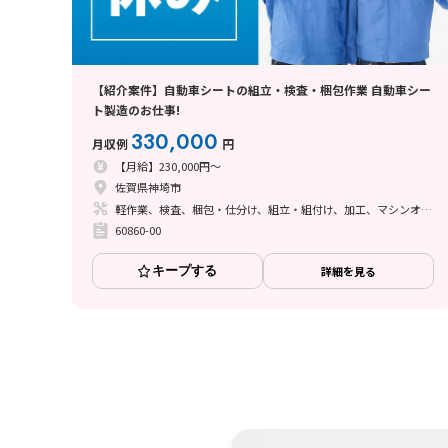
【紹介案件】自動車シートの組立・検査・梱包作業 自動車シー
ト製造のお仕事!
330,000
月収例
円
【月給】230,000円～
佐賀県神埼市
軽作業、検査、梱包・仕分け、組立・組付け、加工、マシンオペレーター、清掃・洗浄、溶接
60860-00
キープする
詳細を見る