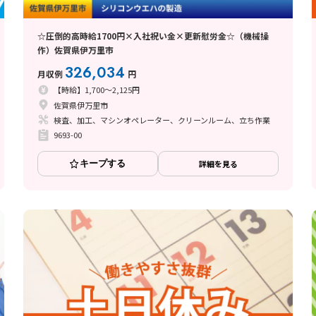
☆圧倒的高時給1700円×入社祝い金×更新慰労金☆（機械操
作）佐賀県伊万里市
326,034
月収例
円
【時給】1,700～2,125円
佐賀県伊万里市
検査、加工、マシンオペレーター、クリーンルーム、立ち作業
9693-00
キープする
詳細を見る