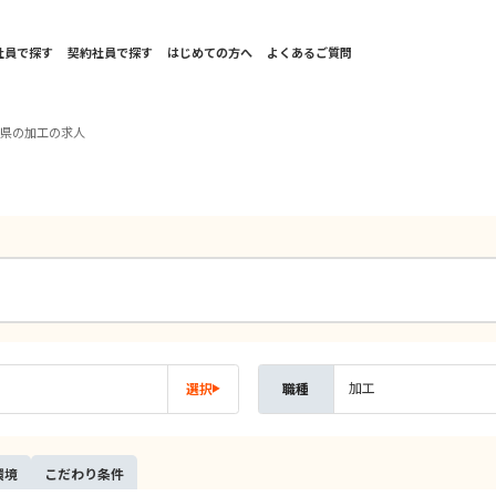
社員で探す
契約社員で探す
はじめての方へ
よくあるご質問
賀県の加工の求人
加工
選択
職種
環境
こだ
わり
条件