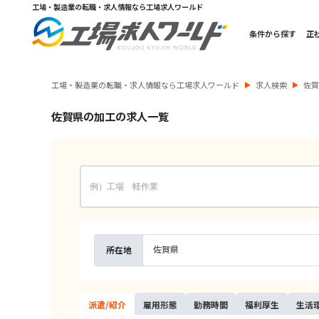
工場・製造業の転職・求人情報なら工場求人ワールド
条件から探す
正
工場・製造業の転職・求人情報なら工場求人ワールド
求人検索
佐
佐賀県の加工の求人一覧
佐賀県
所在地
派遣/
紹介
雇用
形態
勤務
時間
福利
厚生
生活