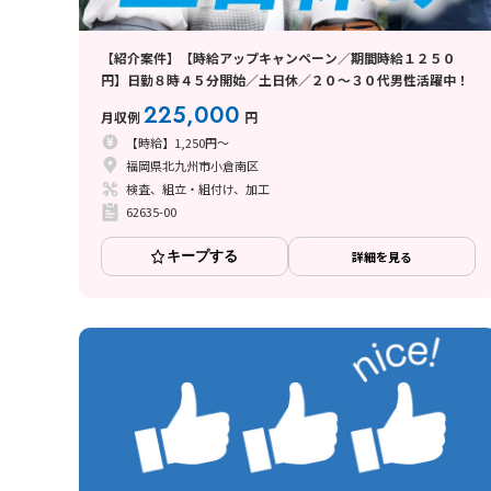
【紹介案件】【時給アップキャンペーン／期間時給１２５０
円】日勤８時４５分開始／土日休／２０～３０代男性活躍中！
225,000
月収例
円
【時給】1,250円～
福岡県北九州市小倉南区
検査、組立・組付け、加工
62635-00
キープする
詳細を見る