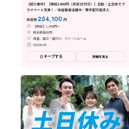
【紹介案件】【時給1400円（月収25万可）】日勤・土日休でプ
ライベート充実！／未経験者活躍中／寮手配可能求人
254,100
月収例
円
【時給】1,400円～
熊本県菊池市
検査、組立・組付け、クリーンルーム
62658-00
キープする
詳細を見る