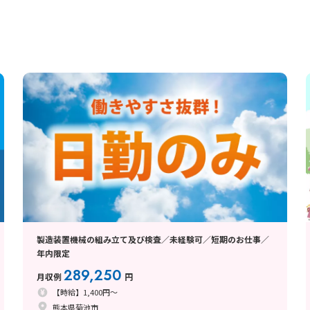
製造装置機械の組み立て及び検査／未経験可／短期のお仕事／
年内限定
289,250
月収例
円
【時給】1,400円～
熊本県菊池市