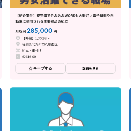
【紹介案件】寮完備で住み込みWORKも大歓迎♪電子機器や自
動車に使用される主要部品の組立
285,000
月収例
円
【時給】1,300円～
福岡県北九州市八幡西区
組立・組付け
62616-00
キープする
詳細を見る