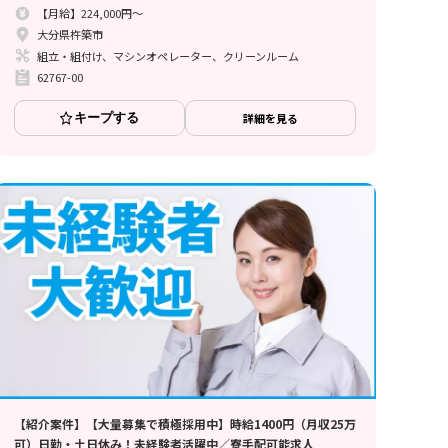
【月給】224,000円～
大分県杵築市
組立・組付け、マシンオペレーター、クリーンルーム
62767-00
キープする
詳細を見る
【紹介案件】【大量募集で積極採用中】時給1400円（月収25万
可）日勤・土日休み！未経験者活躍中／寮手配可能求人