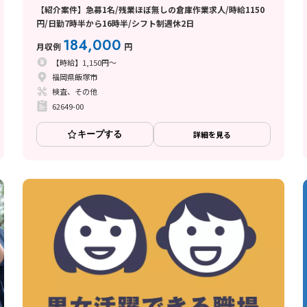
【紹介案件】急募1名/残業ほぼ無しの倉庫作業求人/時給1150
円/日勤7時半から16時半/シフト制週休2日
184,000
月収例
円
【時給】1,150円～
福岡県飯塚市
検査、その他
62649-00
キープする
詳細を見る