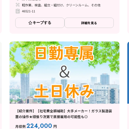
軽作業、検査、組立・組付け、クリーンルーム、その他
46521-11
キープする
詳細を見る
【紹介案件】【社宅費全額補助】大手メーカー！ガラス製造装
置の操作★頑張り次第で直接雇用の可能性も◎
224,000
月収例
円