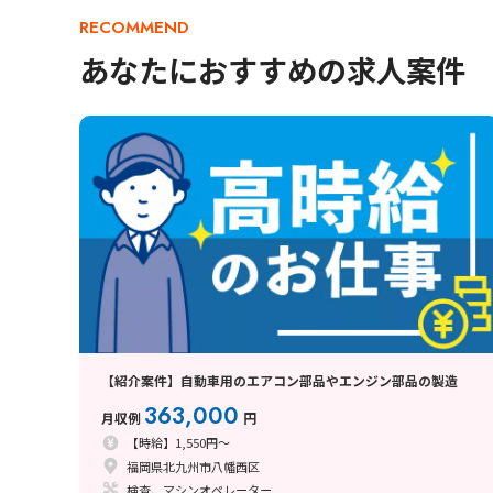
RECOMMEND
あなたにおすすめの求人案件
【紹介案件】自動車用のエアコン部品やエンジン部品の製造
363,000
月収例
円
【時給】1,550円～
福岡県北九州市八幡西区
検査、マシンオペレーター