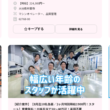
【時給】224,000円～
大分県杵築市
マシンオペレーター、品質管理
62768-00
キープする
詳細を見る
【紹介案件】【8月迄10名急募／2ヶ月特別時給1900円！スタ
ート】寮費無料！出張手当で30～40万可！英語不要