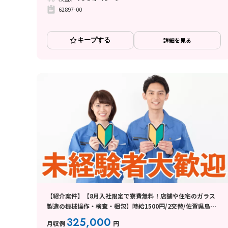
62897-00
キープする
詳細を見る
【紹介案件】【8月入社限定で寮費無料！店舗や住宅のガラス
製造の機械操作・検査・梱包】時給1500円/2交替/佐賀県鳥栖
市曽根崎町/土日休み/未経験から月収例32.5万円以上可能◎8月
325,000
月収例
円
中旬入社