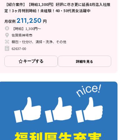
【紹介案件】【時給1,300円】好評に尽き更に延長8月迄入社限
定！3ヶ月特別時給！未経験！40・50代男女活躍中
211,250
月収例
円
【時給】1,300円～
佐賀県神埼市
梱包・仕分け、清掃・洗浄、その他
62637-00
キープする
詳細を見る