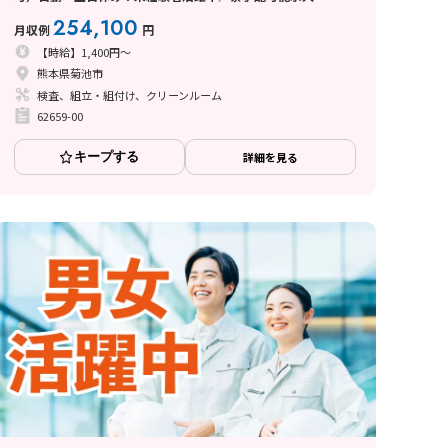
254,100
月収例
円
【時給】1,400円～
熊本県菊池市
検査、組立・組付け、クリーンルーム
62659-00
キープする
詳細を見る