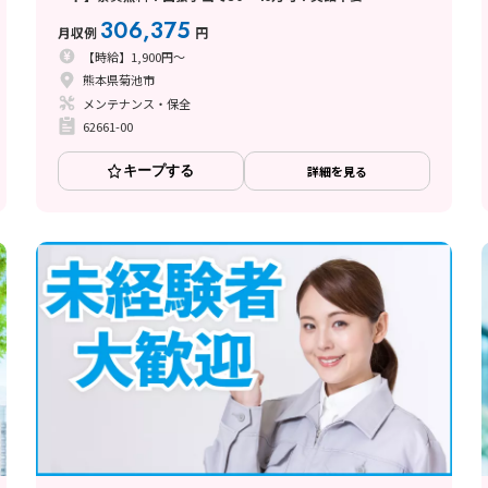
306,375
月収例
円
【時給】1,900円～
熊本県菊池市
メンテナンス・保全
62661-00
キープする
詳細を見る