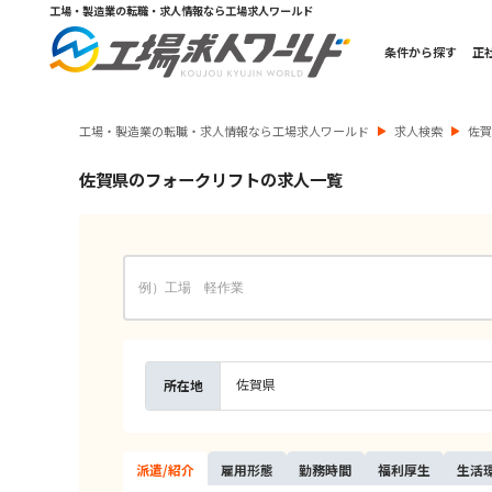
工場・製造業の転職・求人情報なら工場求人ワールド
条件から探す
正
工場・製造業の転職・求人情報なら工場求人ワールド
求人検索
佐
佐賀県のフォークリフトの求人一覧
佐賀県
所在地
派遣/
紹介
雇用
形態
勤務
時間
福利
厚生
生活