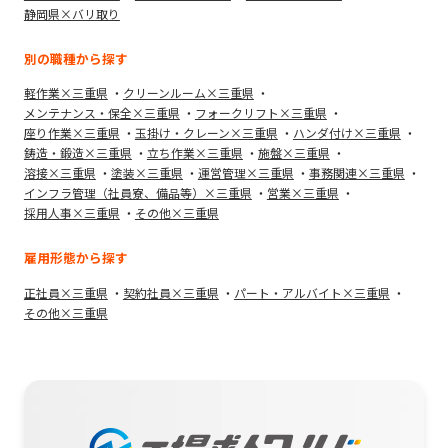
静岡県×バリ取り
別の職種から探す
軽作業×三重県
クリーンルーム×三重県
メンテナンス・保全×三重県
フォークリフト×三重県
座り作業×三重県
玉掛け・クレーン×三重県
ハンダ付け×三重県
鋳造・鍛造×三重県
立ち作業×三重県
施盤×三重県
溶接×三重県
塗装×三重県
運営管理×三重県
事務関連×三重県
インフラ管理（社員寮、備品等）×三重県
営業×三重県
採用人事×三重県
その他×三重県
雇用形態から探す
正社員×三重県
契約社員×三重県
パート・アルバイト×三重県
その他×三重県