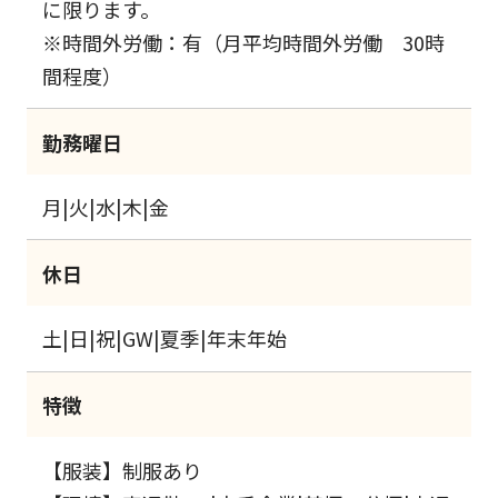
に限ります。
※時間外労働：有（月平均時間外労働 30時
間程度）
勤務曜日
月|火|水|木|金
休日
土|日|祝|GW|夏季|年末年始
特徴
【服装】制服あり