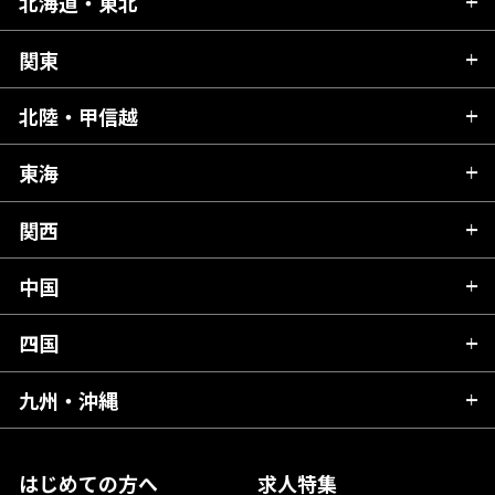
北海道・東北
関東
北海道
青森県
北陸・甲信越
茨城県
秋田県
栃木県
東海
新潟県
山形県
群馬県
富山県
関西
岐阜県
岩手県
埼玉県
石川県
静岡県
中国
滋賀県
宮城県
千葉県
福井県
愛知県
京都府
四国
広島県
福島県
東京都
山梨県
三重県
大阪府
岡山県
九州・沖縄
愛媛県
神奈川県
長野県
兵庫県
鳥取県
香川県
福岡県
はじめての方へ
求人特集
奈良県