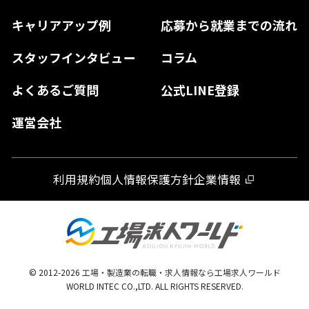
島根県
高知県
佐賀県
キャリアアップ例
応募から就業までの流れ
和歌山県
山口県
徳島県
長崎県
スタッフインタビュー
コラム
大分県
よくあるご質問
公式LINE登録
熊本県
運営会社
宮崎県
鹿児島県
利用規約
個人情報保護方針
企業情報
沖縄県
© 2012-
2026
工場・製造業の転職・求人情報なら工場求人ワールド
WORLD INTEC CO.,LTD. ALL RIGHTS RESERVED.