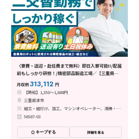
〈寮費・送迎・赴任費まで無料〉即日入寮可能!!/配属
前もしっかり研修！/精密部品製造工場／【三重県津
市】
313,112
月収例
円
【時給】1,350～1,688円
三重県津市
組立・組付け、加工、マシンオペレーター、清掃・洗浄、品質管理、ライン作業
56587-03
キープする
詳細を見る