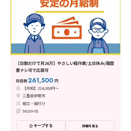
【日勤だけで月26万】やさしい軽作業/土日休み/履歴
書ナシ可で応募可
261,500
月収例
円
【月給】224,000円～
三重県伊勢市
組立・組付け
56150-05
キープする
詳細を見る