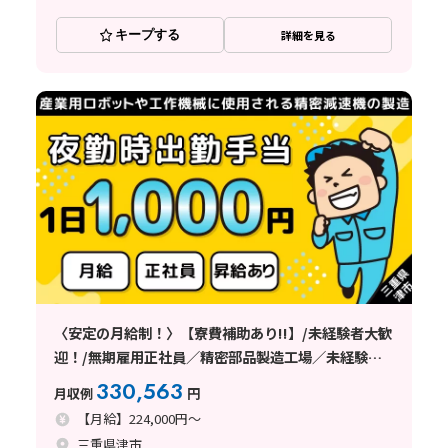
キープする
詳細を見る
〈安定の月給制！〉【寮費補助あり!!】/未経験者大歓
迎！/無期雇用正社員／精密部品製造工場／未経験者
大歓迎！／充実の研修制度【三重県津市】
330,563
月収例
円
【月給】224,000円～
三重県津市