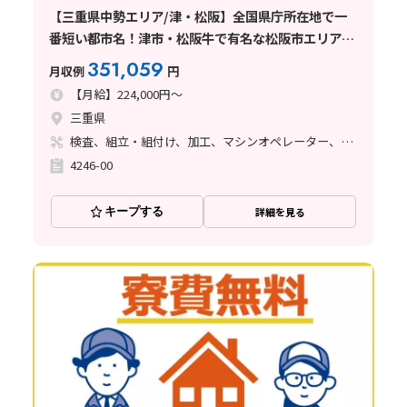
【三重県中勢エリア/津・松阪】全国県庁所在地で一
番短い都市名！津市・松阪牛で有名な松阪市エリアで
働けます！
351,059
月収例
円
【月給】224,000円～
三重県
検査、組立・組付け、加工、マシンオペレーター、クリーンルーム、品質管理、ライン作業
4246-00
キープする
詳細を見る