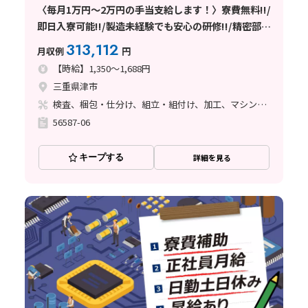
〈毎月1万円～2万円の手当支給します！〉寮費無料!!/
即日入寮可能!!/製造未経験でも安心の研修!!/精密部品
製造工場／【三重県津市】
313,112
月収例
円
【時給】1,350～1,688円
三重県津市
検査、梱包・仕分け、組立・組付け、加工、マシンオペレーター、品質管理、ライン作業
56587-06
キープする
詳細を見る