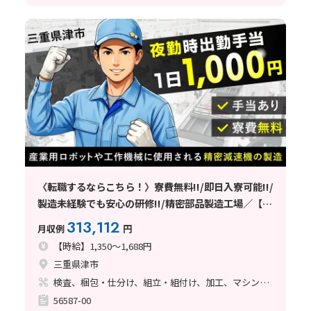
〈転職するならこちら！〉寮費無料!!/即日入寮可能!!/
製造未経験でも安心の研修!!/精密部品製造工場／【三
重県津市】
313,112
月収例
円
【時給】1,350～1,688円
三重県津市
検査、梱包・仕分け、組立・組付け、加工、マシンオペレーター、清掃・洗浄、品質管理、ライン作業、バリ取り
56587-00