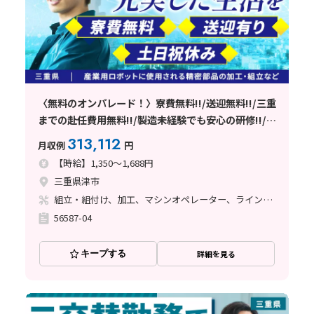
〈無料のオンパレード！〉寮費無料!!/送迎無料!!/三重
までの赴任費用無料!!/製造未経験でも安心の研修!!/精
密部品製造工場／【三重県津市】
313,112
月収例
円
【時給】1,350～1,688円
三重県津市
組立・組付け、加工、マシンオペレーター、ライン作業
56587-04
キープする
詳細を見る