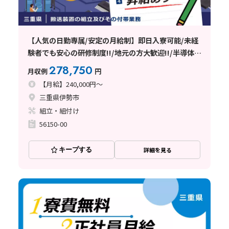
【人気の日勤専属/安定の月給制】即日入寮可能/未経
験者でも安心の研修制度!!/地元の方大歓迎!!/半導体工
場で使用する搬送装置の組立、配線等の業務
278,750
月収例
円
【月給】240,000円～
三重県伊勢市
組立・組付け
56150-00
キープする
詳細を見る