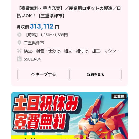
【寮費無料・手当充実】／産業用ロボットの製造／日
払いOK！【三重県津市】
313,112
月収例
円
【時給】1,350～1,688円
三重県津市
検査、梱包・仕分け、組立・組付け、加工、マシンオペレーター、清掃・洗浄、品質管理、ライン作業、バリ取り
55818-04
キープする
詳細を見る