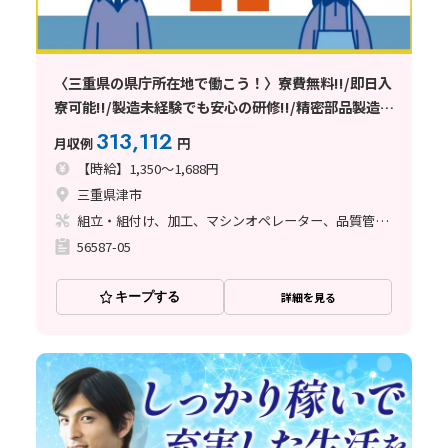
〈三重県の県庁所在地で働こう！〉寮費無料!!/即日入
寮可能!!/製造未経験でも安心の研修!!/精密部品製造工
場／【三重県津市】
313,112
月収例
円
【時給】1,350～1,688円
三重県津市
組立・組付け、加工、マシンオペレーター、品質管理、ライン作業
56587-05
キープする
詳細を見る