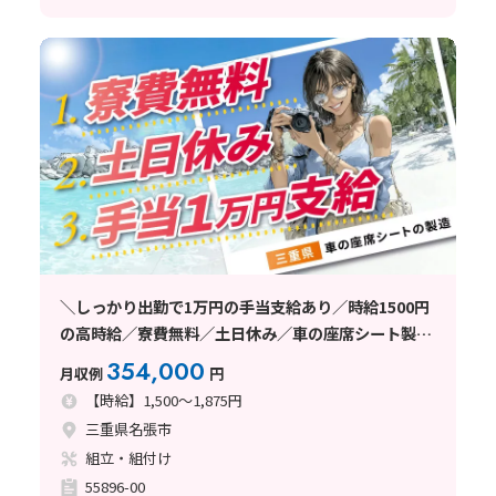
＼しっかり出勤で1万円の手当支給あり／時給1500円
の高時給／寮費無料／土日休み／車の座席シート製造
〈三重県名張市〉
354,000
月収例
円
【時給】1,500～1,875円
三重県名張市
組立・組付け
55896-00