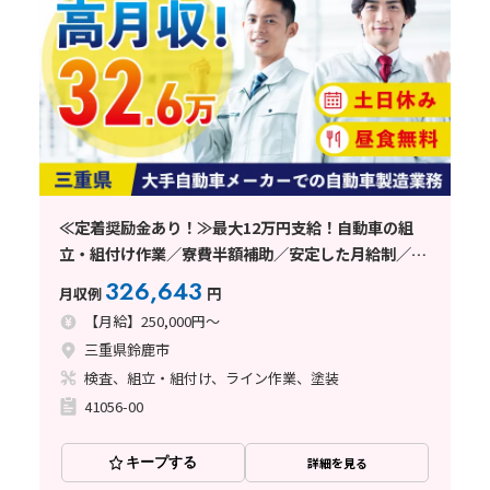
≪定着奨励金あり！≫最大12万円支給！自動車の組
立・組付け作業／寮費半額補助／安定した月給制／三
重県鈴鹿市
326,643
月収例
円
【月給】250,000円～
三重県鈴鹿市
検査、組立・組付け、ライン作業、塗装
41056-00
キープする
詳細を見る