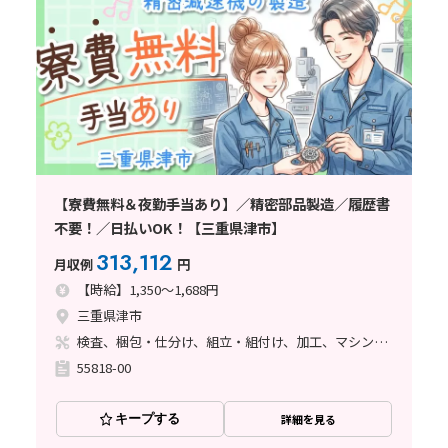
【寮費無料＆夜勤手当あり】／精密部品製造／履歴書
不要！／日払いOK！【三重県津市】
313,112
月収例
円
【時給】1,350～1,688円
三重県津市
検査、梱包・仕分け、組立・組付け、加工、マシンオペレーター、清掃・洗浄、品質管理、ライン作業、バリ取り
55818-00
キープする
詳細を見る