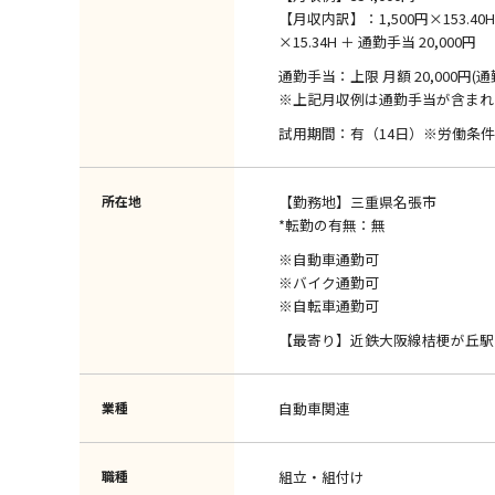
【月収内訳】：1,500円×153.40H ＋
×15.34H ＋ 通勤手当 20,000円
通勤手当：上限 月額 20,000円(
※上記月収例は通勤手当が含まれ
試用期間：有（14日）※労働条
所在地
【勤務地】三重県名張市
*転勤の有無：無
※自動車通勤可
※バイク通勤可
※自転車通勤可
【最寄り】近鉄大阪線桔梗が丘駅
業種
自動車関連
職種
組立・組付け