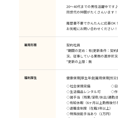
20～40代までの男性活躍中です
同世代の仲間がたくさんいます！
履歴書不要でかんたんに応募OK
お気軽にお問い合わせください！
雇用形態
契約社員
*期間の定め：有(更新条件：契
況、従事している業務の進捗状況
*更新の上限：無
福利厚生
健康保険|厚生年金|雇用保険|労災
◇社会保険完備 ◇日払
◇生活備品レンタル可 ◇作
◇諸手当（残業/深夜/休出/通勤/
◇有給休暇（6ヶ月以上勤務後付
◇退職金制度（在籍3年以上）
◇特殊技能手当あり（1万円）