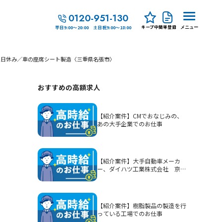
0120-951-130
キープ中
簡単登録
平日9:00～20:00 土日祝9:00～18:00
メニュー
土日休み／車の座席シート製造〈三重県名張市〉
おすすめの高額求人
【紹介案件】CMでおなじみの、
あの大手企業でのお仕事
【紹介案件】大手自動車メーカ
ー、ダイハツ工業株式会社 京都
（大山崎）工場でのお仕事
【紹介案件】樹脂製品の製造を行
っている工場でのお仕事