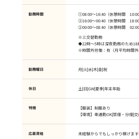
勤務時間
①08:00～16:40（休憩時間 10:00～
②16:00～00:40（休憩時間 18:00～
③00:00～08:40（休憩時間 02:00～
※三交替勤務
◆22時～5時は深夜勤務のため1
※時間外労働：有（月平均時間外
勤務曜日
月|火|水|木|金|祝
休日
土|日|GW|夏季|年末年始
特徴
【服装】制服あり
【環境】車通勤OK|禁煙・分煙|
応募資格
未経験からでもしっかり稼げます