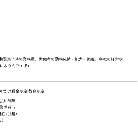
♪
！
約期間満了時の業務量、労働者の勤務成績・能力・態度、会社の経営状
により判断する)
保険|退職金制度|教育制度
い制度
業着貸与
赴任/引越）
与）