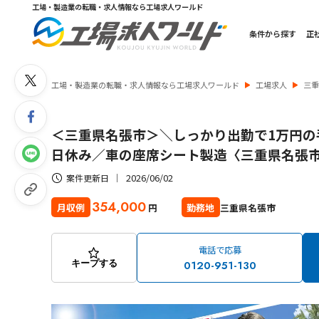
工場・製造業の転職・求人情報なら工場求人ワールド
条件から探す
正
工場・製造業の転職・求人情報なら工場求人ワールド
工場求人
三
＜三重県名張市＞＼しっかり出勤で1万円の
日休み／車の座席シート製造〈三重県名張
2026/06/02
案件更新日
354,000
三重県名張市
月収例
勤務地
円
電話で応募
0120-951-130
キープする