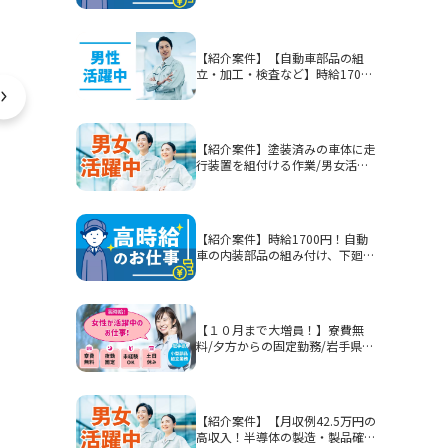
【紹介案件】【自動車部品の組
立・加工・検査など】時給1700
円/2交替/静岡県富士市今泉/5勤2
休または4勤2休/土日休みまたは
シフト制/未経験歓迎/無期雇用派
遣/月収例40.3万円以上
【紹介案件】塗装済みの車体に走
行装置を組付ける作業/男女活躍
中★賞与有！
【紹介案件】時給1700円！自動
車の内装部品の組み付け、下廻り
部品等を組み付ける作業！男性活
躍中★
【１０月まで大増員！】寮費無
料/夕方からの固定勤務/岩手県釜
石市/部品加工・表面処理
【紹介案件】【月収例42.5万円の
高収入！半導体の製造・製品確