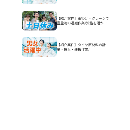
認】高時給1900円/2交替/三重県
四日市市山之一色町/4勤2休のシ
フト制/即入寮OKの寮完備/研修
期間あり/クリーンルーム/男女活
【紹介案件】玉掛け・クレーンで
躍
重量物の運搬作業/資格を活かし
てガッツリ稼ぎたい方におすすめ
です◎
【紹介案件】タイヤ原材料の計
量・投入・運搬作業/