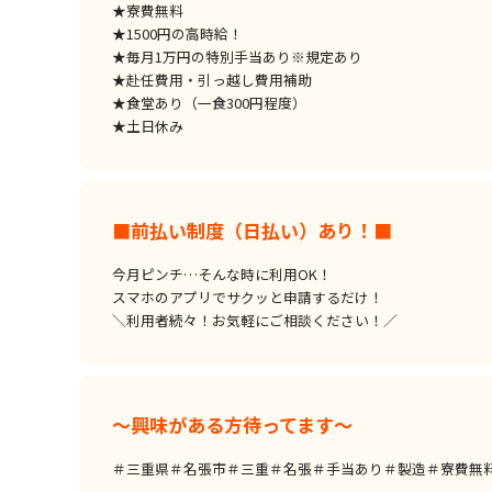
★寮費無料
★1500円の高時給！
★毎月1万円の特別手当あり※規定あり
★赴任費用・引っ越し費用補助
★食堂あり（一食300円程度）
★土日休み
■前払い制度（日払い）あり！■
今月ピンチ…そんな時に利用OK！
スマホのアプリでサクッと申請するだけ！
＼利用者続々！お気軽にご相談ください！／
～興味がある方待ってます～
＃三重県＃名張市＃三重＃名張＃手当あり＃製造＃寮費無