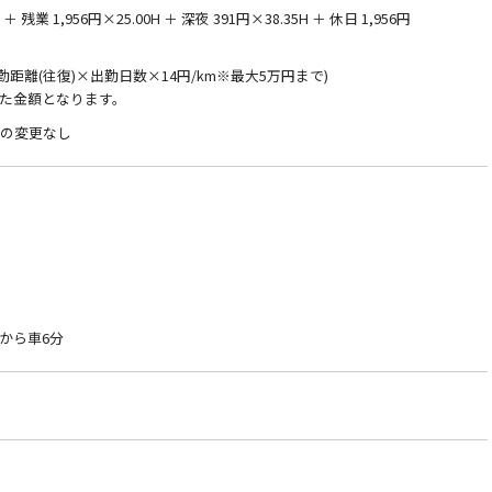
 残業 1,956円×25.00H ＋ 深夜 391円×38.35H ＋ 休日 1,956円
通勤距離(往復)×出勤日数×14円/km※最大5万円まで)
た金額となります。
件の変更なし
から車6分