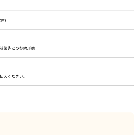
置)
就業先との契約形態
伝えください。