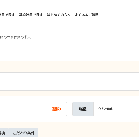
社員で探す
契約社員で探す
はじめての方へ
よくあるご質問
重県の立ち作業の求人
立ち作業
選択
職種
環境
こだ
わり
条件