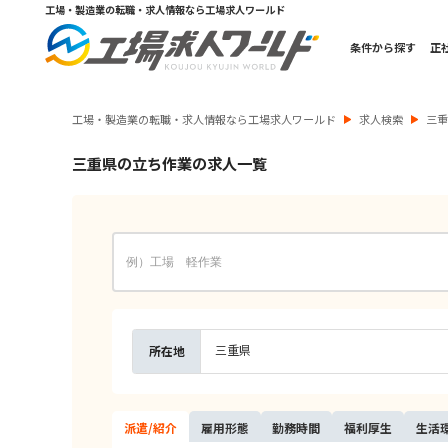
工場・製造業の転職・求人情報なら工場求人ワールド
条件から探す
正
工場・製造業の転職・求人情報なら工場求人ワールド
求人検索
三
三重県の立ち作業の求人一覧
三重県
所在地
派遣/
紹介
雇用
形態
勤務
時間
福利
厚生
生活