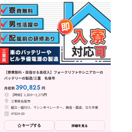
【寮費無料・目指せる高収入】フォークリフトやシニアカーの
バッテリーの製造/三重 名張市
390,825
月収例
円
【時給】1,820～2,275円
三重県名張市
組立・組付け、マシンオペレーター、鋳造・鍛造、立ち作業
47824-00
キープする
詳細を見る