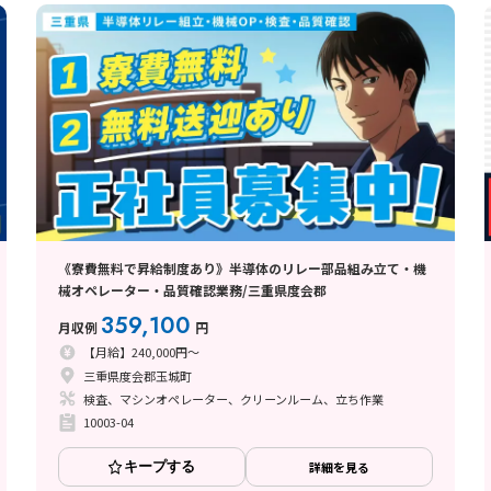
《寮費無料で昇給制度あり》半導体のリレー部品組み立て・機
械オペレーター・品質確認業務/三重県度会郡
359,100
月収例
円
【月給】240,000円～
三重県度会郡玉城町
検査、マシンオペレーター、クリーンルーム、立ち作業
10003-04
キープする
詳細を見る