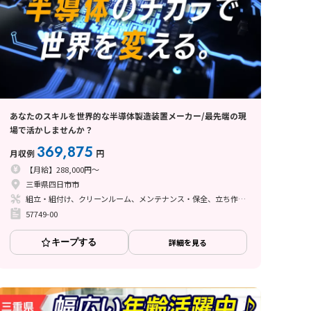
あなたのスキルを世界的な半導体製造装置メーカー/最先端の現
場で活かしませんか？
369,875
月収例
円
【月給】288,000円～
三重県四日市市
組立・組付け、クリーンルーム、メンテナンス・保全、立ち作業、その他
57749-00
キープする
詳細を見る