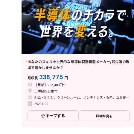
あなたのスキルを世界的な半導体製造装置メーカー/最先端の現
場で活かしませんか？
338,775
月収例
円
【月給】262,400円～
三重県四日市市
組立・組付け、クリーンルーム、メンテナンス・保全、立ち作業、その他
59217-00
キープする
詳細を見る