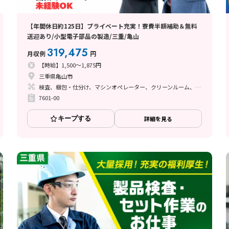
【年間休日約125日】プライベート充実！寮費半額補助＆無料
送迎あり/小型電子部品の製造/三重/亀山
319,475
月収例
円
【時給】1,500～1,875円
三重県亀山市
検査、梱包・仕分け、マシンオペレーター、クリーンルーム、清掃・洗浄、品質管理、立ち作業
7601-00
キープする
詳細を見る