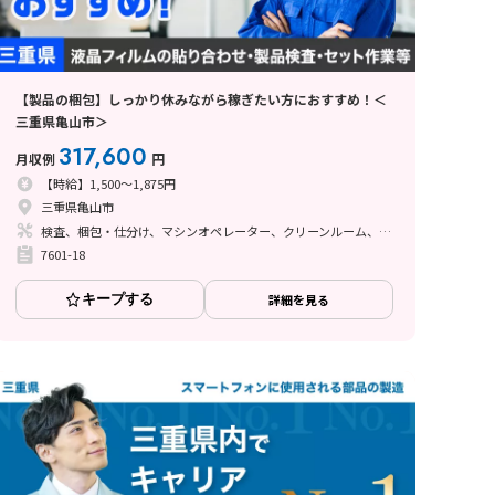
【製品の梱包】しっかり休みながら稼ぎたい方におすすめ！＜
三重県亀山市＞
317,600
月収例
円
【時給】1,500～1,875円
三重県亀山市
検査、梱包・仕分け、マシンオペレーター、クリーンルーム、清掃・洗浄、品質管理、立ち作業
7601-18
キープする
詳細を見る