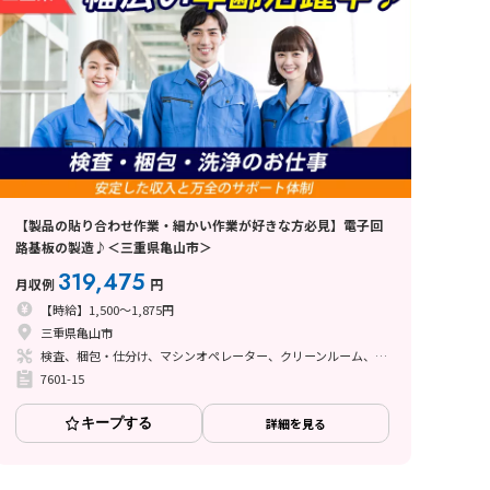
【製品の貼り合わせ作業・細かい作業が好きな方必見】電子回
路基板の製造♪＜三重県亀山市＞
319,475
月収例
円
【時給】1,500～1,875円
三重県亀山市
検査、梱包・仕分け、マシンオペレーター、クリーンルーム、清掃・洗浄、品質管理、立ち作業
7601-15
キープする
詳細を見る