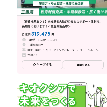
【寮費補助あり！】未経験者大歓迎◎安心のサポート体制で、
長期的に働けます！＜三重県亀山市＞
319,475
月収例
円
【時給】1,500～1,875円
三重県亀山市
検査、梱包・仕分け、マシンオペレーター、クリーンルーム、清掃・洗浄、品質管理、立ち作業
7601-16
キープする
詳細を見る