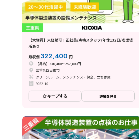
【大増員】未経験可！正社員/点検スタッフ/年休132日/喫煙場
所あり
322,400
月収例
円
【月給】230,400～252,800円
三重県四日市市
クリーンルーム、メンテナンス・保全、立ち作業
9022-10
キープする
詳細を見る