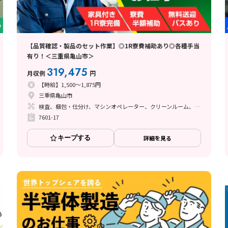
【品質確認・製品のセット作業】◎1R寮費補助あり◎各種手当
有り！＜三重県亀山市＞
319,475
月収例
円
【時給】1,500～1,875円
三重県亀山市
検査、梱包・仕分け、マシンオペレーター、クリーンルーム、清掃・洗浄、品質管理、立ち作業
7601-17
キープする
詳細を見る