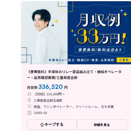
《寮費無料》半導体のリレー部品組み立て・機械オペレータ
ー・品質確認業務/三重県度会郡
336,520
月収例
円
【月給】224,000円～
三重県度会郡玉城町
検査、マシンオペレーター、クリーンルーム、立ち作業
10003-03
キープする
詳細を見る