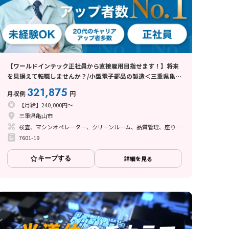
【ワールドインテック正社員から直接雇用目指せます！】将来
を見据えて転職しませんか？/小型電子部品の製造＜三重県亀山
市＞
321,875
月収例
円
【月給】240,000円～
三重県亀山市
検査、マシンオペレーター、クリーンルーム、品質管理、座り作業、立ち作業
7601-19
キープする
詳細を見る