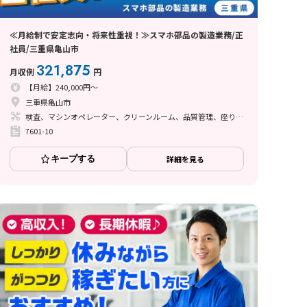
≪月給制で安定志向・将来性重視！≫スマホ部品の製造業務/正
社員/三重県亀山市
321,875
月収例
円
【月給】240,000円～
三重県亀山市
検査、マシンオペレーター、クリーンルーム、品質管理、座り作業、立ち作業
7601-10
キープする
詳細を見る