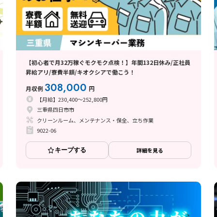
【初心者で月32万稼ぐモクモク点検！】年間132日休み/正社員
昇給アリ/寮費半額/キオクシアで働こう！
308,000
月収例
円
【月給】230,400～252,800円
三重県四日市市
クリーンルーム、メンテナンス・保全、立ち作業
9022-06
キープする
詳細を見る