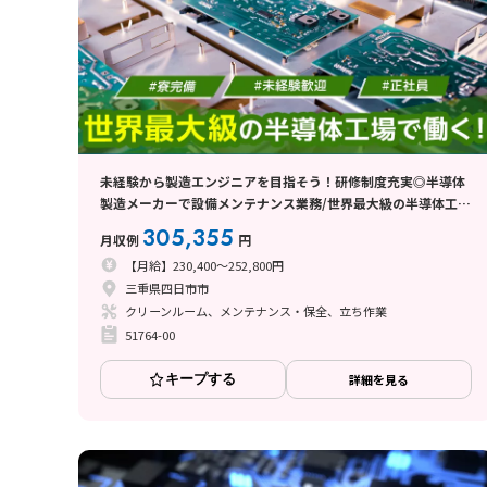
未経験から製造エンジニアを目指そう！研修制度充実◎半導体
製造メーカーで設備メンテナンス業務/世界最大級の半導体工場
で勤務！＜三重県四日市＞
305,355
月収例
円
【月給】230,400～252,800円
三重県四日市市
クリーンルーム、メンテナンス・保全、立ち作業
51764-00
キープする
詳細を見る