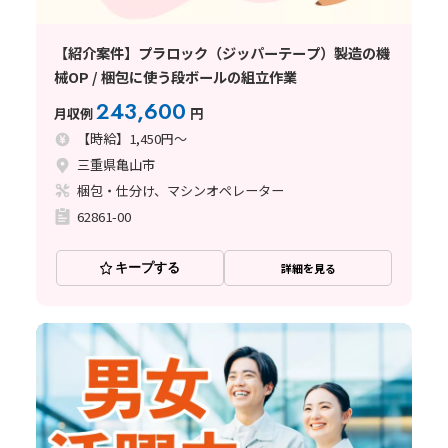
【紹介案件】プラロック（ジッパーテープ）製造の機
械OP / 梱包に使う段ボールの組立作業
243,600
月収例
円
【時給】1,450円～
三重県亀山市
梱包・仕分け、マシンオペレーター
62861-00
キープする
詳細を見る