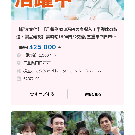
【紹介案件】【月収例42.5万円の高収入！半導体の製
造・製品確認】高時給1900円/2交替/三重県四日市市
山之一色町/4勤2休のシフト制/即入寮OKの寮完備/研
425,000
月収例
円
修期間あり/クリーンルーム/男女活躍
【時給】1,900円～
三重県四日市市
検査、マシンオペレーター、クリーンルーム
62872-00
キープする
詳細を見る