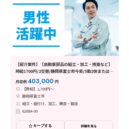
【紹介案件】【自動車部品の組立・加工・検査など】
時給1700円/2交替/静岡県富士市今泉/5勤2休または4
勤2休/土日休みまたはシフト制/未経験歓迎/無期雇用
403,000
月収例
円
派遣/月収例40.3万円以上
【時給】1,700円～
静岡県富士市
組立・組付け、加工、鋳造・鍛造
62884-00
キープする
詳細を見る