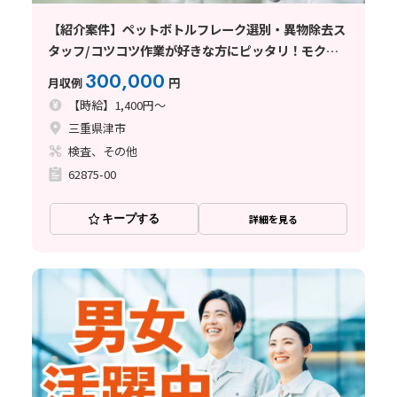
【紹介案件】ペットボトルフレーク選別・異物除去ス
タッフ/コツコツ作業が好きな方にピッタリ！モクモ
ク集中できる環境です♪
300,000
月収例
円
【時給】1,400円～
三重県津市
検査、その他
62875-00
キープする
詳細を見る