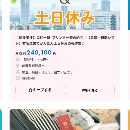
【紹介案件】コピー機･プリンター等の組立／【急募・日勤シフ
ト】有名企業でかんたん土日休みの軽作業☆
240,100
月収例
円
【時給】1,400円～
静岡県御殿場市
検査、梱包・仕分け、組立・組付け
59843-00
キープする
詳細を見る