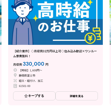
【紹介案件】◇月収例32万円以上可◇住み込み歓迎×ワンルー
ム寮費無料！
330,000
月収例
円
【時給】1,600円～
静岡県富士市
組立・組付け、加工
61501-00
キープする
詳細を見る