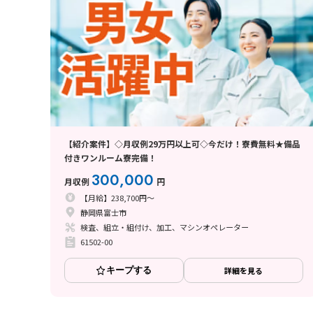
【紹介案件】◇月収例29万円以上可◇今だけ！寮費無料★備品
付きワンルーム寮完備！
300,000
月収例
円
【月給】238,700円～
静岡県富士市
検査、組立・組付け、加工、マシンオペレーター
61502-00
キープする
詳細を見る