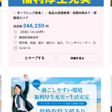
＼ オープニング募集！ ／ 製品の運搬業務｜長期休暇あり｜御
殿場エリア
346,250
月収例
円
【月給】240,000円～
静岡県御殿場市
軽作業、検査、組立・組付け、加工、マシンオペレーター、立ち作業
61242-01
キープする
詳細を見る