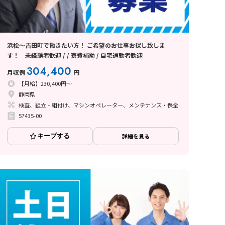
浜松～吉田町で働きたい方！ ご希望のお仕事お探し致しま
す！ 未経験者歓迎 / / 寮費補助 / 自宅通勤者歓迎
304,400
月収例
円
【月給】230,400円～
静岡県
検査、組立・組付け、マシンオペレーター、メンテナンス・保全
57435-00
キープする
詳細を見る