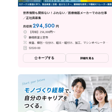
世界情勢も関係ない！ぶれない／医療機器メーカーでのお仕事
／正社員募集
294,500
月収例
円
【月給】256,000円～
静岡県富士宮市
検査、梱包・仕分け、組立・組付け、加工、マシンオペレーター、クリーンルーム、ライン作業、立ち作業
53530-00
キープする
詳細を見る