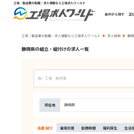
工場・製造業の転職・求人情報なら工場求人ワールド
条件から探す
正
工場・製造業の転職・求人情報なら工場求人ワールド
求人検索
静
静岡県の組立・組付けの求人一覧
静岡県
所在地
派遣/
紹介
雇用
形態
勤務
時間
福利
厚生
生活