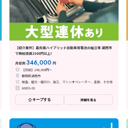
【紹介案件】最先端ハイブリッド自動車用電池の組立等 湖西市
で時給換算1500円以上!
346,000
月収例
円
【月給】248,000円～
静岡県湖西市
検査、組立・組付け、加工、マシンオペレーター、塗装、その他
60855-00
キープする
詳細を見る