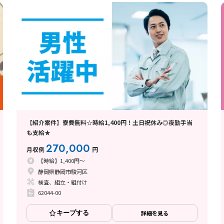
【紹介案件】寮費無料☆時給1,400円！土日祝休み◎夜勤手当
も支給★
270,000
月収例
円
【時給】1,400円～
静岡県静岡市駿河区
検査、組立・組付け
62044-00
キープする
詳細を見る