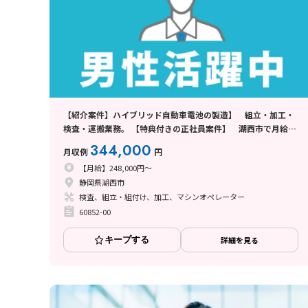
【紹介案件】ハイブリッド自動車電池の製造】 組立・加工・
検査・運搬業務。 【特典付きの正社員案件】 湖西市で月給制
のお仕事☆彡
344,000
月収例
円
【月給】248,000円～
静岡県湖西市
検査、組立・組付け、加工、マシンオペレーター
60852-00
キープする
詳細を見る