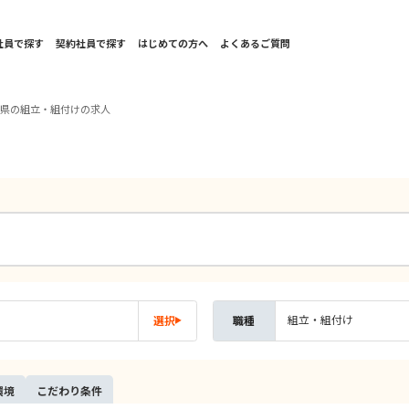
社員で探す
契約社員で探す
はじめての方へ
よくあるご質問
岡県の組立・組付けの求人
組立・組付け
選択
職種
環境
こだ
わり
条件