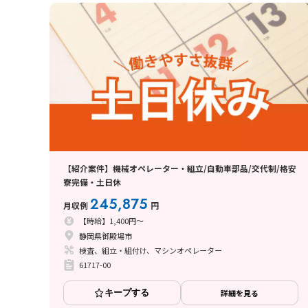
【紹介案件】機械オペレーター・組立/自動車部品/交代制/格安
寮完備・土日休
245,875
月収例
円
【時給】1,400円～
静岡県御殿場市
検査、組立・組付け、マシンオペレーター
61717-00
キープする
詳細を見る