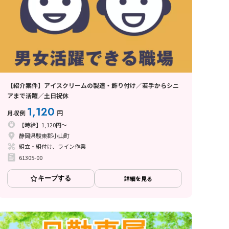
【紹介案件】アイスクリームの製造・飾り付け／若手からシニ
アまで活躍／土日祝休
1,120
月収例
円
【時給】1,120円～
静岡県駿東郡小山町
組立・組付け、ライン作業
61305-00
キープする
詳細を見る