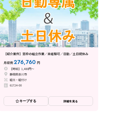
【紹介案件】窓枠の組立作業／未経験可／日勤／土日祝休み
276,760
月収例
円
【時給】1,480円～
静岡県掛川市
組立・組付け
61724-00
キープする
詳細を見る