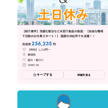
【紹介案件】洗面化粧台など水回り製品の製造／【自由な職場
で日勤のお仕事スタート！】 話題の浜松市で大活躍！！
256,235
月収例
円
【時給】1,210円～
静岡県
組立・組付け
59987-00
キープする
詳細を見る