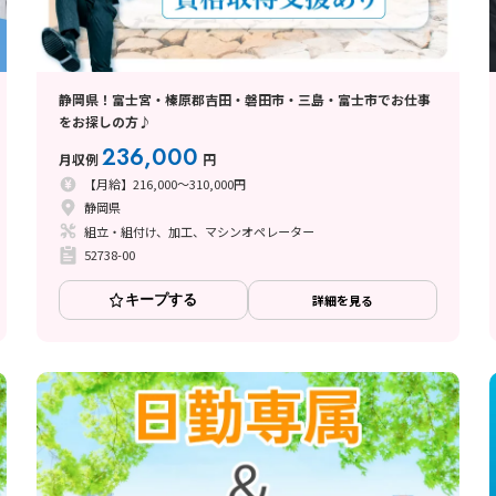
静岡県！富士宮・榛原郡吉田・磐田市・三島・富士市でお仕事
をお探しの方♪
236,000
月収例
円
【月給】216,000～310,000円
静岡県
組立・組付け、加工、マシンオペレーター
52738-00
キープする
詳細を見る