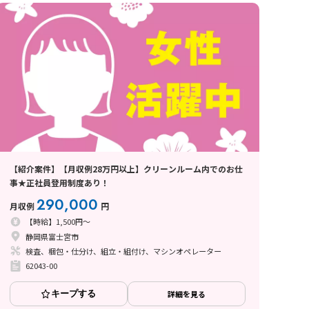
【紹介案件】【月収例28万円以上】クリーンルーム内でのお仕
事★正社員登用制度あり！
290,000
月収例
円
【時給】1,500円～
静岡県富士宮市
検査、梱包・仕分け、組立・組付け、マシンオペレーター
62043-00
キープする
詳細を見る