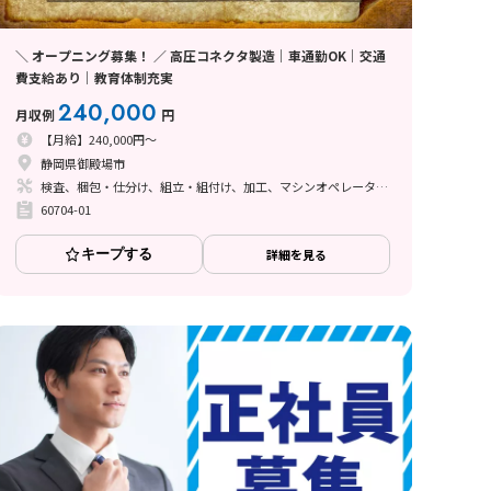
＼ オープニング募集！ ／ 高圧コネクタ製造｜車通勤OK｜交通
費支給あり｜教育体制充実
240,000
月収例
円
【月給】240,000円～
静岡県御殿場市
検査、梱包・仕分け、組立・組付け、加工、マシンオペレーター、清掃・洗浄、座り作業、立ち作業
60704-01
キープする
詳細を見る