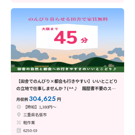
【田舎でのんびり×都会も行きやすい】いいとこどり
の立地で仕事しませんか？(^^♪ 履歴書不要のスピ
ード選考〈三重県名張市〉
304,625
月収例
円
【時給】1,380円～
三重県名張市
軽作業
6250-03