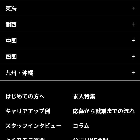
秋田県
栃木県
東海
新潟県
山形県
群馬県
富山県
関西
岐阜県
岩手県
埼玉県
石川県
静岡県
中国
滋賀県
宮城県
千葉県
福井県
愛知県
京都府
四国
広島県
福島県
東京都
山梨県
三重県
大阪府
岡山県
九州・沖縄
愛媛県
神奈川県
長野県
兵庫県
鳥取県
香川県
福岡県
はじめての方へ
求人特集
奈良県
島根県
高知県
佐賀県
キャリアアップ例
応募から就業までの流れ
和歌山県
山口県
徳島県
長崎県
スタッフインタビュー
コラム
大分県
よくあるご質問
公式LINE登録